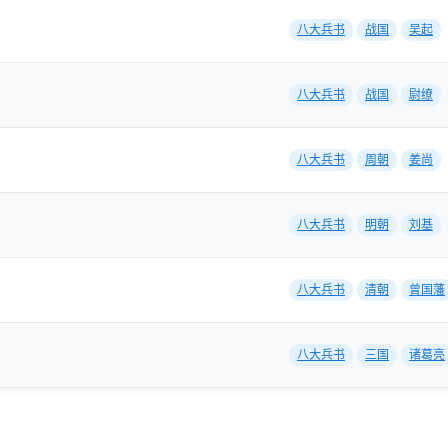
八大兵书
战国
吴起
八大兵书
战国
尉缭
八大兵书
周朝
姜尚
八大兵书
明朝
刘基
八大兵书
清朝
曾国藩
八大兵书
三国
诸葛亮