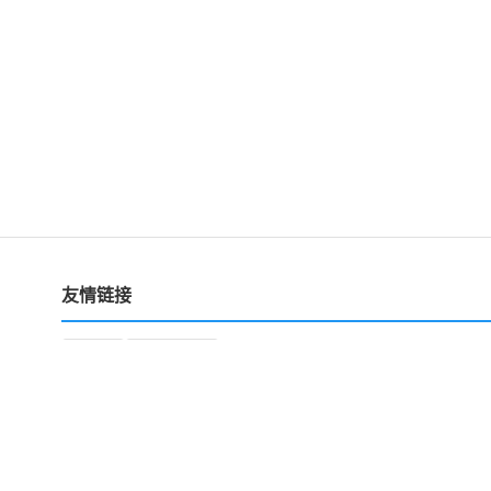
友情链接
运营
星空文库