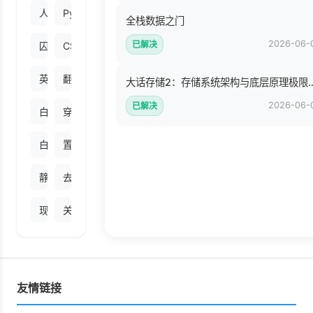
人生不设限.pdf
Python语言及其应用 (Bill Lubanovic).pdf
全栈数据之门
2026-06-
已解决
囚徒健身（学生版）.pdf
CSS世界 (张鑫旭).epub
英语词语拾趣 神话篇_12783626_刘致敏编_武汉市：湖北教育出版社_
翻译辨误2 - 陈德彰.mobi
大话存储2：存储系统架构
2026-06-
已解决
白话大数据与机器学习 (高扬 卫峥 尹会生).epub
穿越平行宇宙 - 迈克斯·泰格马克 （Max Tegmark）.epu
白话机器学习的数学（图灵图书） (立石贤吾) .mobi
置身事内_兰小欢.pdf
静湖（全三册）.epub
去规模化：小经济的大机会 - [美]凯文·梅尼 [美]赫曼特·塔内
现代战舰大百科(图鉴版).pdf
关键冲突：如何化人际关系危机为合作共赢（原书第2版）.e
友情链接