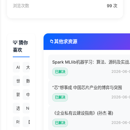
浏览次数
99 次
📁
其他求资源
💡 猜你
喜欢
Spark ML
AI大模型助你轻松搞定数据分析 (吴昙).pdf
大话计算机 计算机系统底层架构原理极限剖析 卷3 (张冬).p
2026-06-
已解决
世界通史(1).pdf
数据库查询优化器的艺术 原理解析与SQL性能优化 (李海翔)
“芯”想事成 中国芯片产业的博弈与突围
郭沫若全集考古编第05卷 金文丛考.pdf
中国通史(1).pdf
2026-06-
已解决
选择的艺术 Photoshop图像处理深度剖析 (Pdg2Pic, 关文涛著).
NoSQL数据库入门与实践（基于MongoDB、Redis） (刘瑜
《企业私有云建设指南》(孙杰 著)
R语言数据分析与挖掘实战 (未知).pdf
【心理控制术】 .pdf
2026-06-
已解决