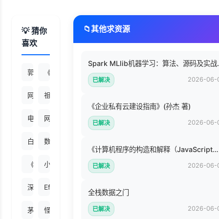
📁
其他求资源
💡 猜你
喜欢
Spark ML
郭沫若全集文学编卷19.pdf
《中国民间秘验偏方大成》上卷-史书达著.pdf
2026-06-
已解决
网络是怎样连接的 (户根勤).pdf
祖先(全新升级版) (易中天中华史 1).azw3
《企业私有云建设指南》(孙杰 著)
电工手册（彩色有目录）.pdf
网络战争：颠覆商业世界的黑客事件 (ePUBw.COM 查尔斯·
2026-06-
已解决
白话机器学习算法 ([新加坡] 黄莉婷 苏川集 [[新加坡] 黄莉婷 苏
数据安全架构设计与实战 (网络空间安全技术丛书) (郑云文).
《计算机程序的构造和解释（JavaScript版）》阿贝尔森
《读者》2021年第08期.pdf
小说的骨架：好提纲成就好故事.epub
2026-06-
已解决
深入浅出React和Redux (程墨).pdf
Effective MySQL之备份与恢复 (（美）布拉德福著, (美)Rona
全栈数据之门
2026-06-
已解决
茅盾文学奖精选集（共二十四册）.epub
怪物大师17泯灭的灵魂碎片.pdf