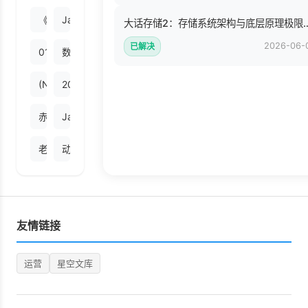
《非暴力沟通：丰盈生命的教育》(1).pdf
JavaScript全栈开发 (凌杰).pdf
大话存储2：存储系统架构
2026-06-
已解决
01改变世界：计算机原理趣谈 (逸之).mobi
数据科学家养成手册 (高扬 编著).pdf
(NEW)奥特兰托堡·译言古登堡计划.pdf
2025年中国酒店行业白皮书.pdf
赤脚医生教材 辽宁人民出版社.pdf
Java NIO (Ron Hitchens) .mobi
老人与海[美]海明威.吴劳译.上海译文出版社(2009).pdf
动手玩转Scratch 3.0编程人工智能科创教育指南 ([美] Majed
友情链接
运营
星空文库