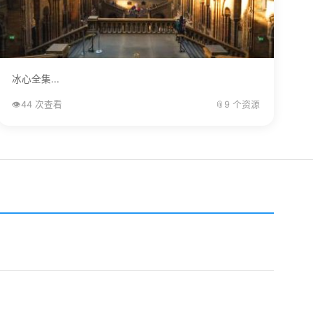
冰心全集...
👁️
44 次查看
📎
9 个资源