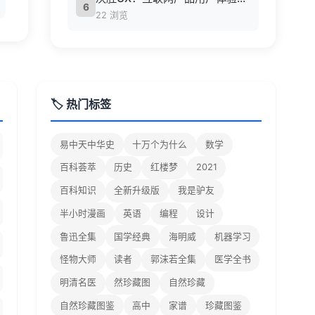
6
22 浏览
🏷️ 热门标签
易中天中华史
十万个为什么
数学
百科荟萃
历史
红楼梦
2021
百科知识
全新升级版
我是驴友
半小时漫画
英语
编程
设计
鲁迅全集
国学经典
海明威
机器学习
怪物大师
读者
郭沫若全集
医学全书
明清名医
然珍藏图
自然珍藏
自然珍藏图鉴
高中
家谱
珍藏图鉴