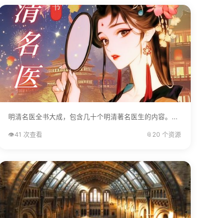
明清名医全书大成，包含几十个明清著名医生的内容。...
👁️
41 次查看
📎
20 个资源