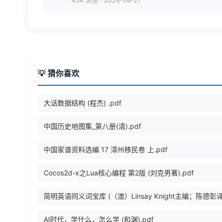
434 浏览
·
2026-04-27
💡 猜你喜欢
大话数据结构 (程杰) .pdf
中国历史地图集_第八册(清).pdf
中国家谱资料选编 17 漳州移民卷 上.pdf
Cocos2d-x之Lua核心编程 第2版 (刘克男著).pdf
AI时代，学什么，怎么学 (和渊).pdf