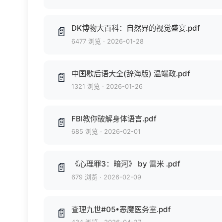
DK博物大百科：自然界的视觉盛宴.pdf
📄
6477 浏览
·
2026-01-28
中国歇后语大全(辞海版) 温端政.pdf
📄
1321 浏览
·
2026-01-26
FBI教你破解身体语言.pdf
📄
685 浏览
·
2026-02-01
《心理罪3：暗河》 by 雷米 .pdf
📄
679 浏览
·
2026-02-09
查理九世#05•恶魔医务室.pdf
📄