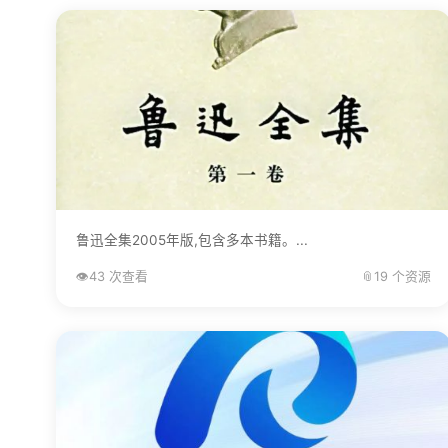
鲁迅全集2005年版,包含多本书籍。...
👁️
43 次查看
📎
19 个资源