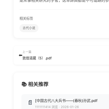
是从事相关研究的学者，这本辞典都是不可或缺的参
相关标签
古代小说
上一篇
⬅️
敦煌道藏（5）.pdf
📚 相关推荐
[中国古代八大兵书——(春秋)孙武.pdf
📄
1111111414 浏览
·
2026-01-26