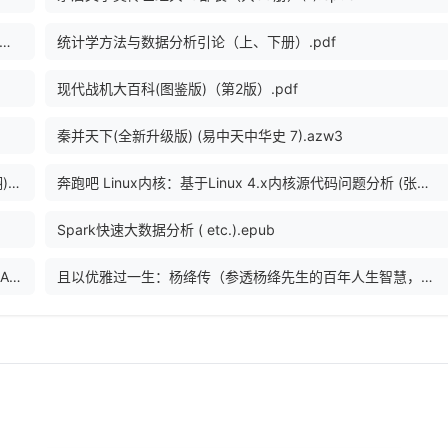
集2005年版第18卷：（附集）鲁迅著译年表、全集篇目索引、全集注释索引.pdf
统计学方法与数据分析引论（上、下册）.pdf
现代战机大百科(图鉴版)（第2版）.pdf
秦并天下(全新升级版) (易中天中华史 7).azw3
数据库查询优化器的艺术 原理解析与SQL性能优化 (李海翔).pdf
奔跑吧 Linux内核：基于Linux 4.x内核源代码问题分析 (张天飞).pdf
Spark快速大数据分析 ( etc.).epub
AI极简经济学 (（加）阿杰伊·阿拉格沃尔，约书亚·甘斯著, Ajay Agrawal etc.).pdf
且以优雅过一生：杨绛传（参透杨绛先生的百年人生智慧，做一个明媚从容、淡定优雅的女子。不妥协，不慌张，不迷茫，且以优雅过一生。）_1957654.mobi