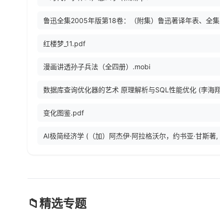
鲁迅全
红楼梦_11.pdf
漫画讲透孙子兵法（全四册）.mobi
变化图鉴.pdf
📁
精选专题