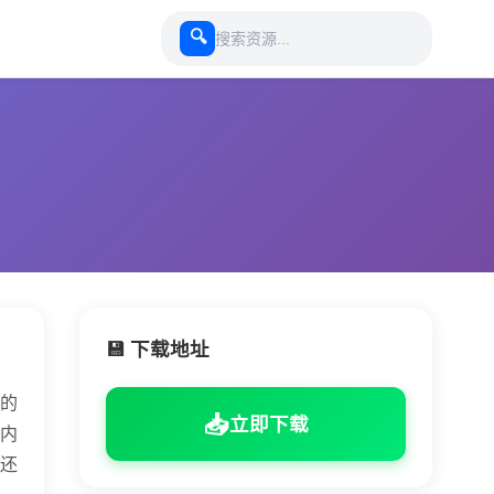
🔍
💾 下载地址
的
📥
立即下载
内
还