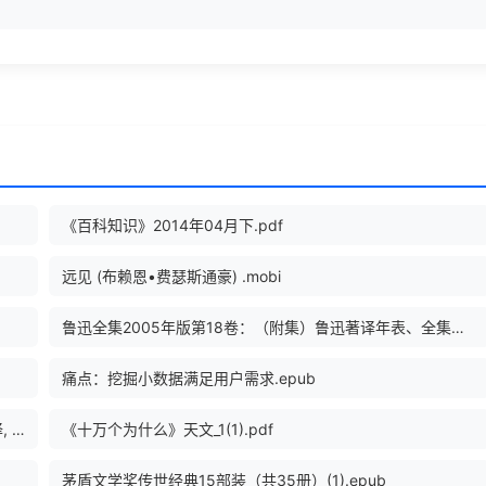
《百科知识》2014年04月下.pdf
远见 (布赖恩•费瑟斯通豪) .mobi
鲁迅全集2005年版第18卷：（附集）鲁迅著译年表、全集篇目索引、全集注释索引.pdf
痛点：挖掘小数据满足用户需求.epub
简明英语同义词宝库 (（澳）Linsay Knight主编；陈德彰译, Linsay Knight 主编 etc.) (Z-Library).pdf
《十万个为什么》天文_1(1).pdf
茅盾文学奖传世经典15部装（共35册）(1).epub