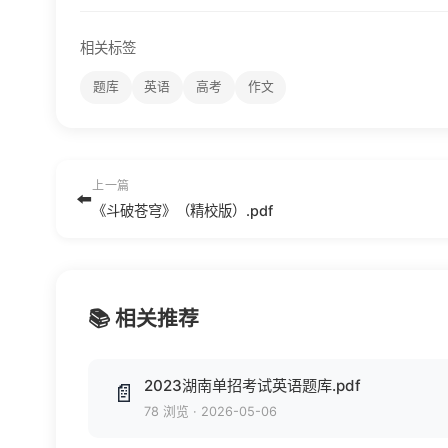
相关标签
题库
英语
高考
作文
上一篇
⬅️
《斗破苍穹》（精校版）.pdf
📚 相关推荐
2023湖南单招考试英语题库.pdf
📄
78 浏览
·
2026-05-06