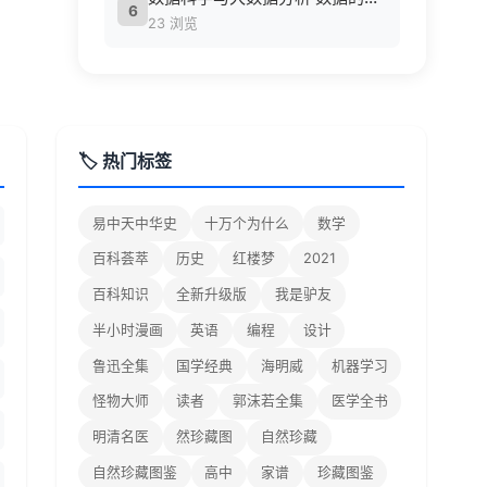
6
23 浏览
🏷️ 热门标签
易中天中华史
十万个为什么
数学
百科荟萃
历史
红楼梦
2021
百科知识
全新升级版
我是驴友
半小时漫画
英语
编程
设计
鲁迅全集
国学经典
海明威
机器学习
怪物大师
读者
郭沫若全集
医学全书
明清名医
然珍藏图
自然珍藏
自然珍藏图鉴
高中
家谱
珍藏图鉴