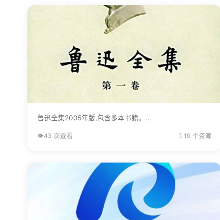
鲁迅全集2005年版,包含多本书籍。...
👁️
43 次查看
📎
19 个资源