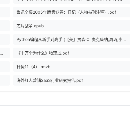
鲁迅全集2005年版第17卷：日记（人物书刊注释）.pdf
芯片战争.epub
Python编程从新手到高手 (【美】贾森·C. 麦克唐纳,周琦,李者璈译).pdf
深度学习（核心篇）：模型算法与实现 (瞿炜；李力；杨洁).pdf
《十万个为什么》物理_2.pdf
针灸11（4）.rmvb
海外红人营销SaaS行业研究报告.pdf