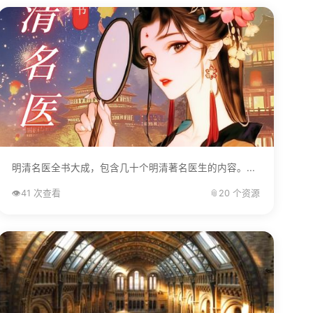
明清名医全书大成，包含几十个明清著名医生的内容。...
👁️
41 次查看
📎
20 个资源