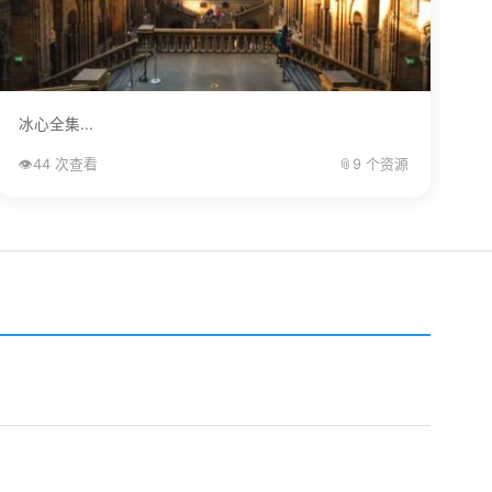
冰心全集...
👁️
44 次查看
📎
9 个资源