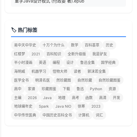
重学Java设计模式 (付政委 著).epub
🏷️ 热门标签
易中天中华史
十万个为什么
数学
百科荟萃
历史
红楼梦
2021
百科知识
全新升级版
我是驴友
半小时漫画
英语
编程
设计
鲁迅全集
国学经典
海明威
机器学习
怪物大师
读者
郭沫若全集
医学全书
明清名医
然珍藏图
自然珍藏
自然珍藏图鉴
高中
家谱
珍藏图鉴
下载
鲁迅
Python
资源
主编
2026
Java
地理
高考
函数
高清
开发
地球编年史
Spark
Java NIO
徐寒
2023
中华传世医典
中国历史百科全书
计算机
词汇