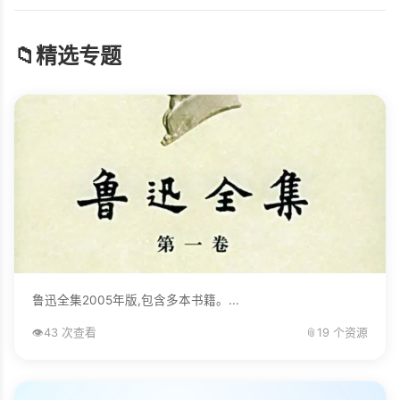
📁
精选专题
鲁迅全集2005年版,包含多本书籍。...
👁️
43 次查看
📎
19 个资源