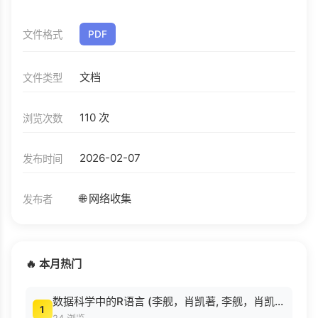
文件格式
PDF
文档
文件类型
110 次
浏览次数
2026-02-07
发布时间
🌐 网络收集
发布者
🔥 本月热门
数据科学中的R语言 (李舰，肖凯著, 李舰，肖凯著；吴喜之审校, Pdg2Pic).pdf
1