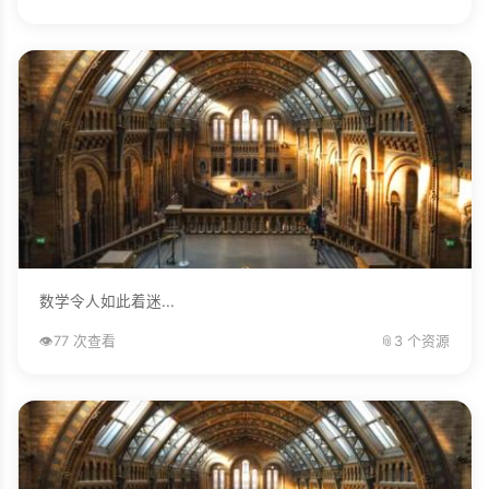
数学令人如此着迷...
👁️
77 次查看
📎
3 个资源