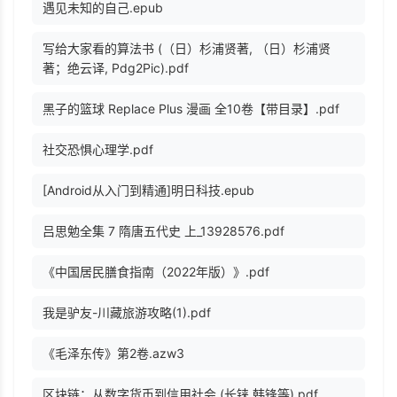
遇见未知的自己.epub
写给大家看的算法书 (（日）杉浦贤著, （日）杉浦贤
著；绝云译, Pdg2Pic).pdf
黑子的篮球 Replace Plus 漫画 全10卷【带目录】.pdf
社交恐惧心理学.pdf
[Android从入门到精通]明日科技.epub
吕思勉全集 7 隋唐五代史 上_13928576.pdf
《中国居民膳食指南（2022年版）》.pdf
我是驴友-川藏旅游攻略(1).pdf
《毛泽东传》第2卷.azw3
区块链：从数字货币到信用社会 (长铗 韩锋等).pdf