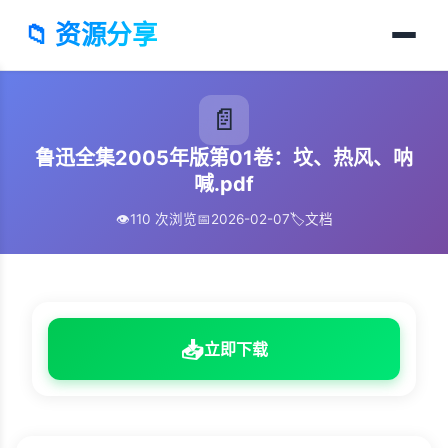
📁 资源分享
📄
鲁迅全集2005年版第01卷：坟、热风、呐
喊.pdf
👁️
110 次浏览
📅
2026-02-07
🏷️
文档
📥
立即下载