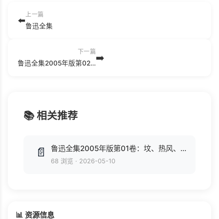
上一篇
⬅️
鲁迅全集
下一篇
➡️
鲁迅全集2005年版第02卷：彷徨、野草、朝花夕拾、故事新编.pdf
📚 相关推荐
鲁迅全集2005年版第01卷：坟、热风、呐喊.pdf
📄
68 浏览
·
2026-05-10
📊 资源信息