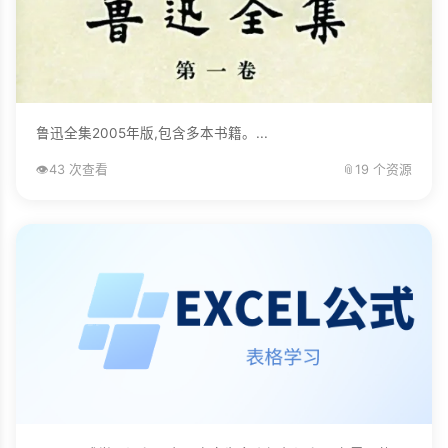
鲁迅全集2005年版,包含多本书籍。...
👁️
43 次查看
📎
19 个资源