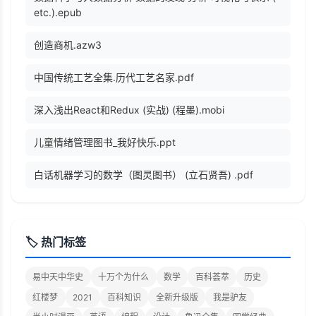
etc.).epub
创造商机.azw3
中国传统工艺全集.历代工艺名家.pdf
深入浅出React和Redux (实战) (程墨).mobi
儿童情绪管理图书_我好快乐.ppt
白话机器学习的数学（图灵图书） (立石贤吾) .pdf
🏷️ 热门标签
易中天中华史
十万个为什么
数学
百科荟萃
历史
红楼梦
2021
百科知识
全新升级版
我是驴友