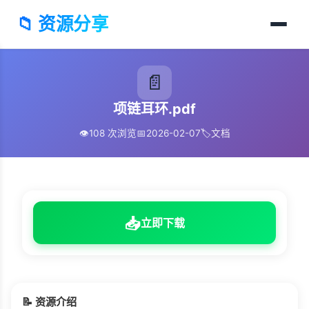
📁 资源分享
📄
项链耳环.pdf
👁️
108 次浏览
📅
2026-02-07
🏷️
文档
📥
立即下载
📝 资源介绍