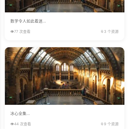
数学令人如此着迷...
👁️
77 次查看
📎
3 个资源
冰心全集...
👁️
44 次查看
📎
9 个资源