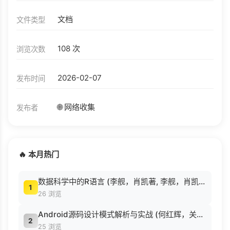
文档
文件类型
108 次
浏览次数
2026-02-07
发布时间
🌐 网络收集
发布者
🔥 本月热门
数据科学中的R语言 (李舰，肖凯著, 李舰，肖凯著；吴喜之审校, Pdg2Pic).pdf
1
26 浏览
Android源码设计模式解析与实战 (何红辉，关爱民著, 何红辉, 关爱民著, 何红辉, 关爱民).pdf
2
25 浏览