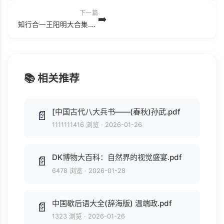
下一篇
➡️
知行合一王阳明大合集.mobi
📚 相关推荐
[中国古代八大兵书——(春秋)孙武.pdf
📄
1111111416 浏览
·
2026-01-26
DK博物大百科：自然界的视觉盛宴.pdf
📄
6478 浏览
·
2026-01-28
中国歇后语大全(辞海版) 温端政.pdf
📄
1323 浏览
·
2026-01-26