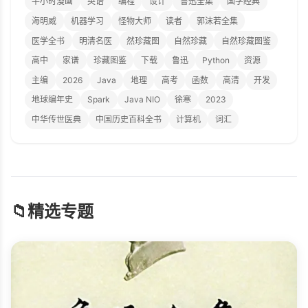
半小时漫画
英语
编程
设计
鲁迅全集
国学经典
海明威
机器学习
怪物大师
读者
郭沫若全集
医学全书
明清名医
然珍藏图
自然珍藏
自然珍藏图鉴
高中
家谱
珍藏图鉴
下载
鲁迅
Python
资源
主编
2026
Java
地理
高考
函数
高清
开发
地球编年史
Spark
Java NIO
徐寒
2023
中华传世医典
中国历史百科全书
计算机
词汇
📁
精选专题