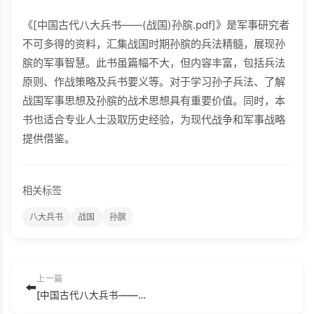
《[中国古代八大兵书——(战国)孙膑.pdf]》是军事研究者
不可多得的资料，汇集战国时期孙膑的兵法精髓，展现孙
膑的军事智慧。此书虽篇幅不大，但内容丰富，包括兵法
原则、作战策略及兵书要义等。对于学习孙子兵法、了解
战国军事思想及孙膑的战术思想具有重要价值。同时，本
书也适合专业人士汲取历史经验，为现代战争和军事战略
提供借鉴。
相关标签
八大兵书
战国
孙膑
上一篇
⬅️
[中国古代八大兵书——(战国)吴起.pdf