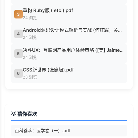
重构 Ruby版 ( etc.).pdf
3
24 浏览
Android源码设计模式解析与实战 (何红辉，关爱民著, 何红辉, 关爱民著, 何红辉, 关爱民).pdf
4
24 浏览
决胜UX：互联网产品用户体验策略 ([美] Jaime Levy [[美] Jaime Levy]).epub
5
24 浏览
CSS新世界 (张鑫旭).pdf
6
23 浏览
💡 猜你喜欢
百科荟萃：医学卷（一）.pdf