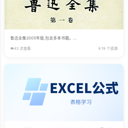
鲁迅全集2005年版,包含多本书籍。...
👁️
43 次查看
📎
19 个资源