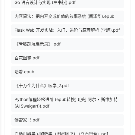
Go 语言设计与实现 (左书祺).pdf
内容算法：把内容变成价值的效率系统 (闫泽华).epub
Flask Web 开发实战：入门、进阶与原理解析 (李辉).pdf
《亏钱踩坑启示录》.pdf
百花图鉴.pdf
活着.epub
《十万个为什么》医学_2.pdf
Python编程轻松进阶 (epub转换) ([美] 阿尔 • 斯维加特
(Al Sweigart)).pdf
傅雷家书.pdf
白话机器学习的数学（图灵图书） (立石贤吾) .pdf