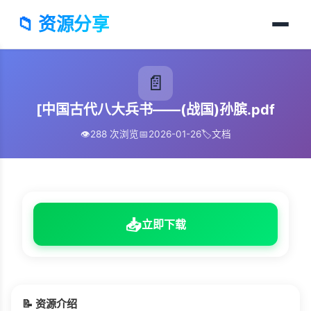
📁 资源分享
📄
[中国古代八大兵书——(战国)孙膑.pdf
👁️
288 次浏览
📅
2026-01-26
🏷️
文档
📥
立即下载
📝 资源介绍