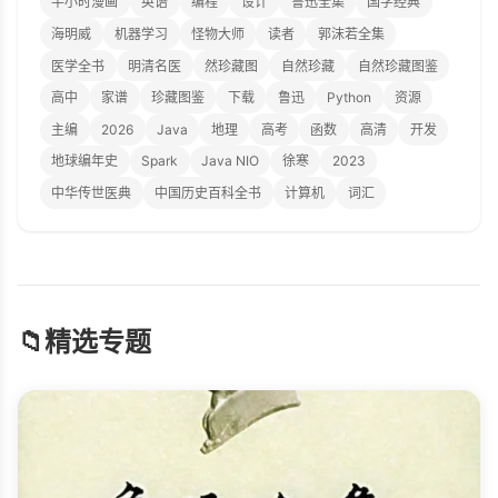
半小时漫画
英语
编程
设计
鲁迅全集
国学经典
海明威
机器学习
怪物大师
读者
郭沫若全集
医学全书
明清名医
然珍藏图
自然珍藏
自然珍藏图鉴
高中
家谱
珍藏图鉴
下载
鲁迅
Python
资源
主编
2026
Java
地理
高考
函数
高清
开发
地球编年史
Spark
Java NIO
徐寒
2023
中华传世医典
中国历史百科全书
计算机
词汇
📁
精选专题