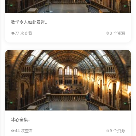
数学令人如此着迷...
👁️
77 次查看
📎
3 个资源
冰心全集...
👁️
44 次查看
📎
9 个资源