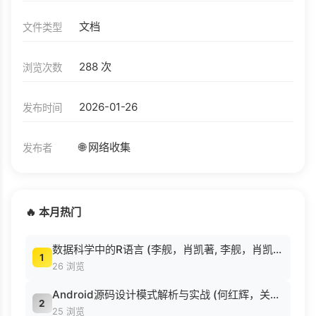
文档
文件类型
288 次
浏览次数
2026-01-26
发布时间
🌐 网络收集
发布者
🔥 本月热门
数据科学中的R语言 (李舰，肖凯著, 李舰，肖凯著；吴喜之审校, Pdg2Pic).pdf
1
26 浏览
Android源码设计模式解析与实战 (何红辉，关爱民著, 何红辉, 关爱民著, 何红辉, 关爱民).pdf
2
25 浏览