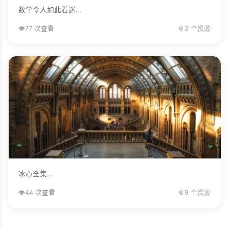
数学令人如此着迷...
👁️
77 次查看
📎
3 个资源
冰心全集...
👁️
44 次查看
📎
9 个资源