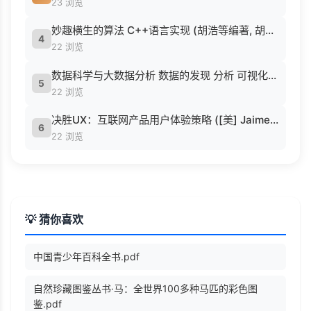
23 浏览
妙趣横生的算法 C++语言实现 (胡浩等编著, 胡浩等编著, 胡浩).pdf
4
22 浏览
数据科学与大数据分析 数据的发现 分析 可视化与表示 ( etc.).epub
5
22 浏览
决胜UX：互联网产品用户体验策略 ([美] Jaime Levy [[美] Jaime Levy]).epub
6
22 浏览
💡 猜你喜欢
中国青少年百科全书.pdf
自然珍藏图鉴丛书·马：全世界100多种马匹的彩色图
鉴.pdf