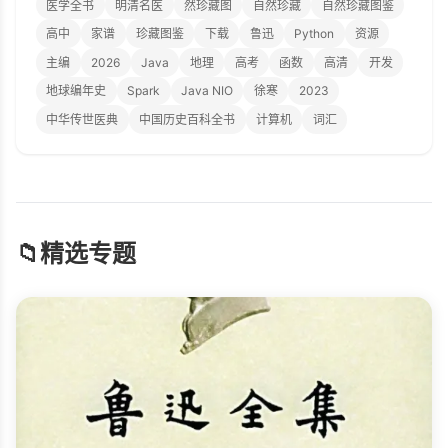
医学全书
明清名医
然珍藏图
自然珍藏
自然珍藏图鉴
高中
家谱
珍藏图鉴
下载
鲁迅
Python
资源
主编
2026
Java
地理
高考
函数
高清
开发
地球编年史
Spark
Java NIO
徐寒
2023
中华传世医典
中国历史百科全书
计算机
词汇
📁
精选专题