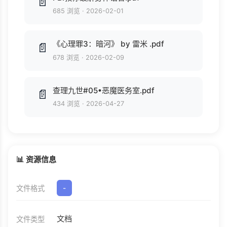
📄
685 浏览
·
2026-02-01
《心理罪3：暗河》 by 雷米 .pdf
📄
678 浏览
·
2026-02-09
查理九世#05•恶魔医务室.pdf
📄
434 浏览
·
2026-04-27
📊 资源信息
文件格式
-
文档
文件类型