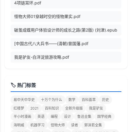
4项链耳环.pdf
怪物大师01穿越时空的怪物果实.pdf
破茧成蝶用户体验设计师的成长之路(第2版) (刘津).epub
[中国古代八大兵书——(清朝)曾国藩.pdf
我是驴友-白洋淀旅游攻略.pdf
🏷️ 热门标签
易中天中华史
十万个为什么
数学
百科荟萃
历史
红楼梦
2021
百科知识
全新升级版
我是驴友
半小时漫画
英语
编程
设计
鲁迅全集
国学经典
海明威
机器学习
怪物大师
读者
郭沫若全集