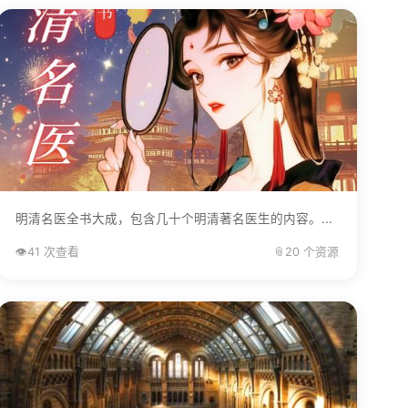
明清名医全书大成，包含几十个明清著名医生的内容。...
👁️
41 次查看
📎
20 个资源