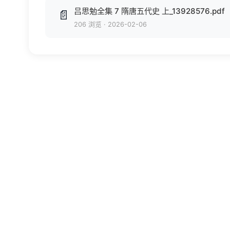
吕思勉全集 7 隋唐五代史 上_13928576.pdf
📄
206 浏览
·
2026-02-06