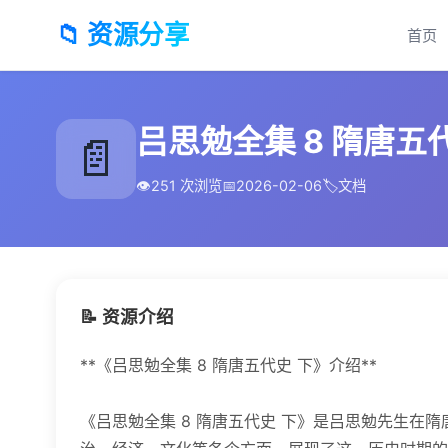
📁 资源分享
首页
吕思勉全集 8 隋唐五代史 
📄
👁️
251 次浏览
📅
2026-02-06
🏷️
文档
📝 资源介绍
**《吕思勉全集 8 隋唐五代史 下》介绍**
《吕思勉全集 8 隋唐五代史 下》是吕思勉先生在