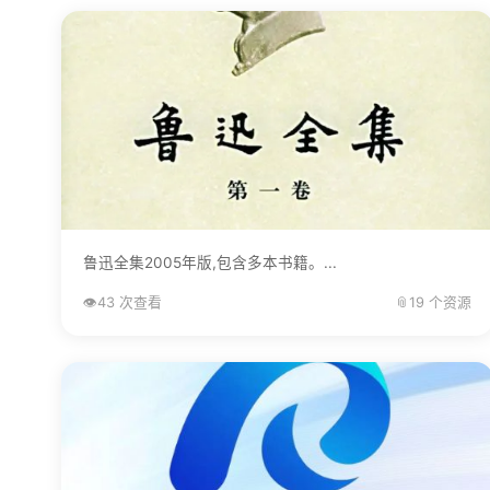
鲁迅全集2005年版,包含多本书籍。...
👁️
43 次查看
📎
19 个资源