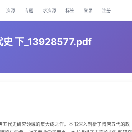
资源
专题
求资源
标签
登录
注册
下_13928577.pdf
隋唐五代史研究领域的集大成之作。本书深入剖析了隋唐五代的政