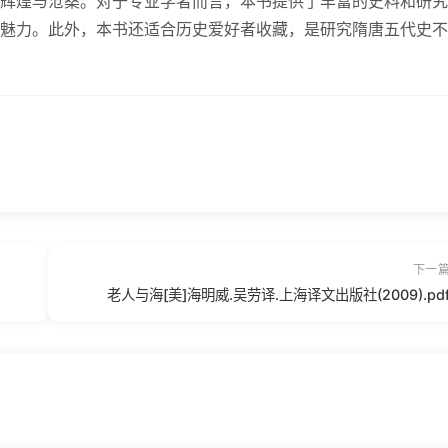
辉煌与沧桑。对于专业学者而言，本书提供了丰富的史料和研究
魅力。此外，本书还适合历史爱好者收藏，是研究隋唐五代史不
下一
老人与海[美]海明威.吴劳译.上海译文出版社(2009).pd