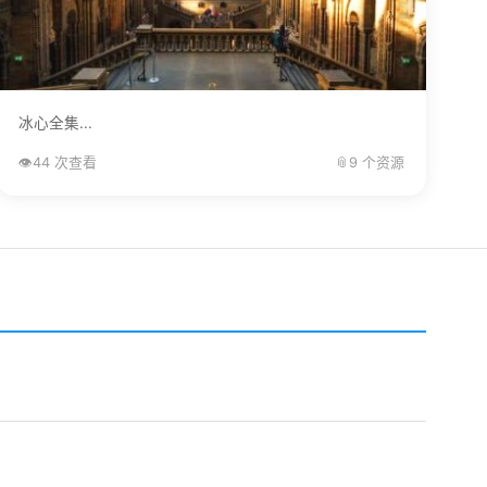
冰心全集...
👁️
44 次查看
📎
9 个资源