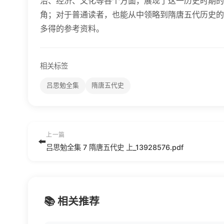
治、经济、文化等各个方面，展现了这一历史时期的
角；对于普通读者，也能从中领略到隋唐五代历史的
多得的参考资料。
相关标签
吕思勉全集
隋唐五代史
上一篇
⬅️
吕思勉全集 7 隋唐五代史 上_13928576.pdf
📚 相关推荐