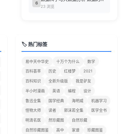
6
23 浏览
🏷️ 热门标签
易中天中华史
十万个为什么
数学
百科荟萃
历史
红楼梦
2021
百科知识
全新升级版
我是驴友
半小时漫画
英语
编程
设计
鲁迅全集
国学经典
海明威
机器学习
怪物大师
读者
郭沫若全集
医学全书
明清名医
然珍藏图
自然珍藏
自然珍藏图鉴
高中
家谱
珍藏图鉴