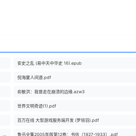
安史之乱 (易中天中华史 16).epub
倪海厦人间道.pdf
俞敏洪：我曾走在崩溃的边缘.azw3
世界文明奇迹(1).pdf
百万在线 大型游戏服务端开发 (罗培羽).pdf
东野圭吾严选TOP10合集（刷完这10本才算略懂东野圭吾，当之无愧的畅销天王）.epub
鲁迅全集2005年版第12卷：书信（1927-1933）.pdf