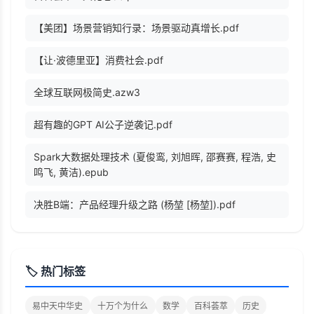
【美团】场景营销知行录：场景驱动真增长.pdf
【让·波德里亚】消费社会.pdf
全球互联网极简史.azw3
超有趣的GPT AI公子逆袭记.pdf
Spark大数据处理技术 (夏俊鸾, 刘旭晖, 邵赛赛, 程浩, 史
鸣飞, 黄洁).epub
决胜B端：产品经理升级之路 (杨堃 [杨堃]).pdf
🏷️ 热门标签
易中天中华史
十万个为什么
数学
百科荟萃
历史