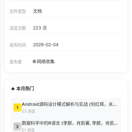
文档
文件类型
223 次
浏览次数
2026-02-04
发布时间
🌐 网络收集
发布者
🔥 本月热门
Android源码设计模式解析与实战 (何红辉，关爱民著, 何红辉, 关爱民著, 何红辉, 关爱民).pdf
1
23 浏览
数据科学中的R语言 (李舰，肖凯著, 李舰，肖凯著；吴喜之审校, Pdg2Pic).pdf
2
21 浏览