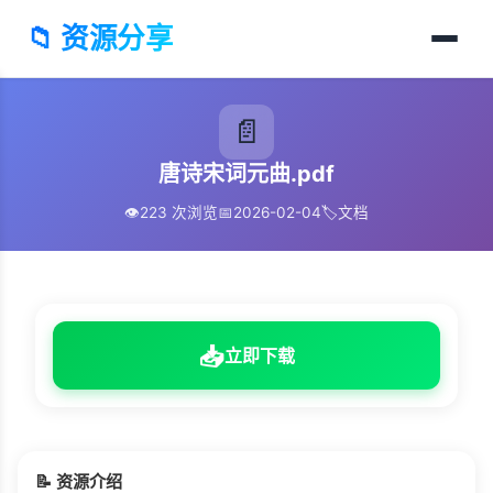
📁 资源分享
📄
唐诗宋词元曲.pdf
👁️
223 次浏览
📅
2026-02-04
🏷️
文档
📥
立即下载
📝 资源介绍