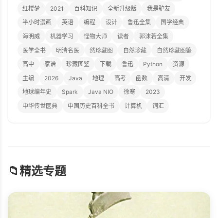
红楼梦
2021
百科知识
全新升级版
我是驴友
半小时漫画
英语
编程
设计
鲁迅全集
国学经典
海明威
机器学习
怪物大师
读者
郭沫若全集
医学全书
明清名医
然珍藏图
自然珍藏
自然珍藏图鉴
高中
家谱
珍藏图鉴
下载
鲁迅
Python
资源
主编
2026
Java
地理
高考
函数
高清
开发
地球编年史
Spark
Java NIO
徐寒
2023
中华传世医典
中国历史百科全书
计算机
词汇
📁
精选专题