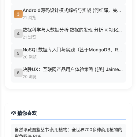
Android源码设计模式解析与实战 (何红辉，关爱民著, 何红辉, 关爱民著, 何红辉, 关爱民).pdf
3
21 浏览
数据科学与大数据分析 数据的发现 分析 可视化与表示 ( etc.).epub
4
21 浏览
NoSQL数据库入门与实践（基于MongoDB、Redis） (刘瑜 刘胜松).pdf
5
20 浏览
决胜UX：互联网产品用户体验策略 ([美] Jaime Levy [[美] Jaime Levy]).epub
6
20 浏览
💡 猜你喜欢
自然珍藏图鉴丛书·药用植物：全世界700多种药用植物的
彩色图鉴.PDF