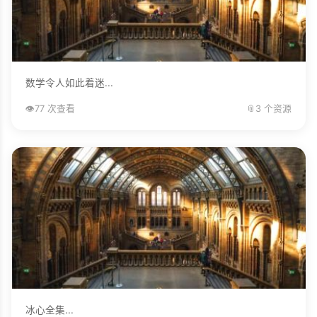
数学令人如此着迷...
👁️
77 次查看
📎
3 个资源
冰心全集...