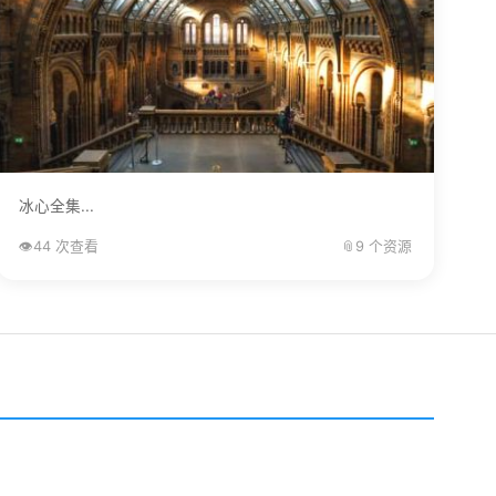
冰心全集...
👁️
44 次查看
📎
9 个资源