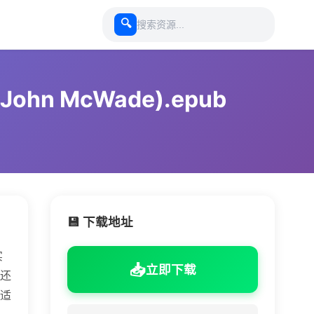
🔍
n McWade).epub
💾 下载地址
实
📥
立即下载
还
适