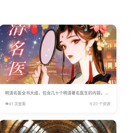
明清名医全书大成，包含几十个明清著名医生的内容。...
👁️
41 次查看
📎
20 个资源