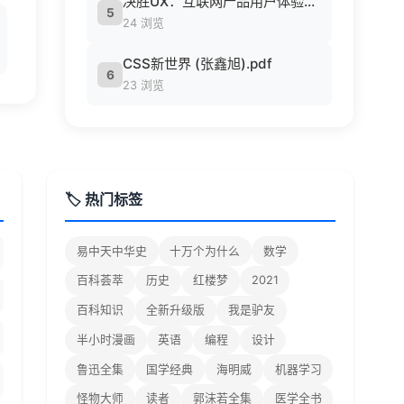
决胜UX：互联网产品用户体验策略 ([美] Jaime Levy [[美] Jaime Levy]).epub
5
24 浏览
CSS新世界 (张鑫旭).pdf
6
23 浏览
🏷️ 热门标签
易中天中华史
十万个为什么
数学
百科荟萃
历史
红楼梦
2021
百科知识
全新升级版
我是驴友
半小时漫画
英语
编程
设计
鲁迅全集
国学经典
海明威
机器学习
怪物大师
读者
郭沫若全集
医学全书