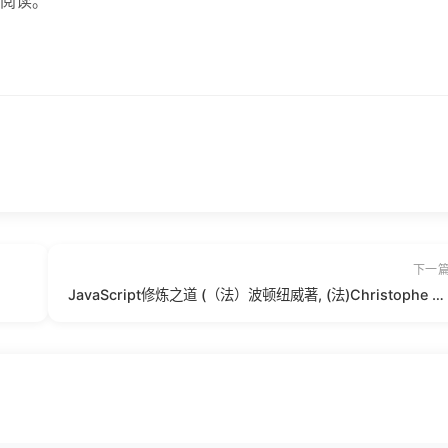
阅读。
下一
JavaScript修炼之道 (（法）波顿纽威著, (法)Christophe Porteneuve著 , 巩朋 etc.).pdf