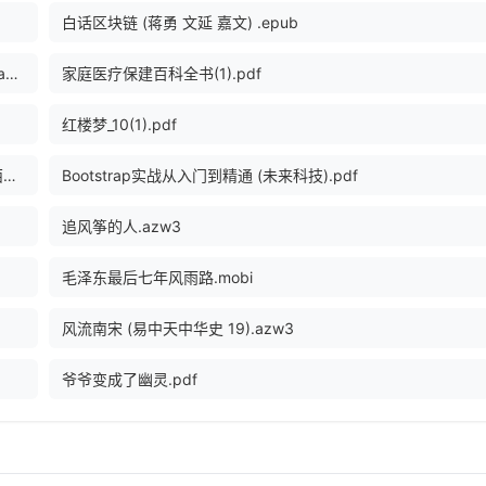
白话区块链 (蒋勇 文延 嘉文) .epub
应用密码学协议、算法与C源程序_protocols, algorithms, and source code in C_13461584.pdf
家庭医疗保建百科全书(1).pdf
红楼梦_10(1).pdf
百年孤独 (根据马尔克斯指定版本翻译,未做任何增删) (加西亚•马尔克斯, 范晔) (Z-Library).epub
Bootstrap实战从入门到精通 (未来科技).pdf
追风筝的人.azw3
毛泽东最后七年风雨路.mobi
风流南宋 (易中天中华史 19).azw3
爷爷变成了幽灵.pdf