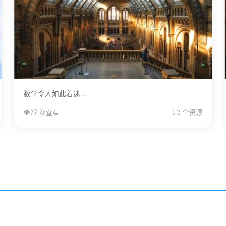
数学令人如此着迷...
👁️
77 次查看
📎
3 个资源