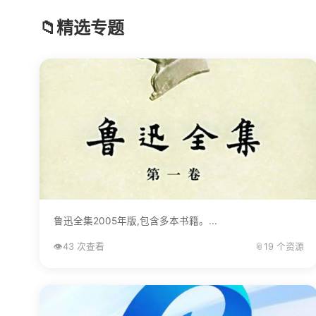
📁
精选专题
鲁迅全集2005年版,包含多本书籍。...
👁️
43 次查看
📎
19 个资源