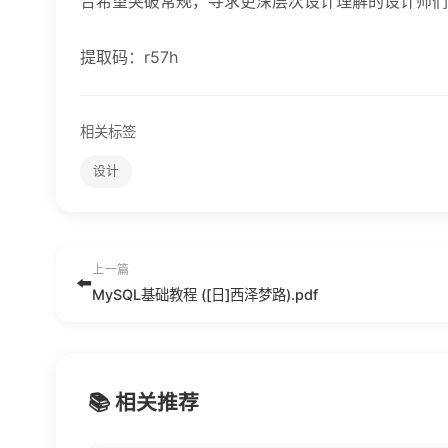
合希望突破常规，寻求更深层次设计理解的设计师们
提取码：r57h
相关标签
设计
上一篇
⬅️
MySQL基础教程 ([日]西泽梦路).pdf
📚 相关推荐