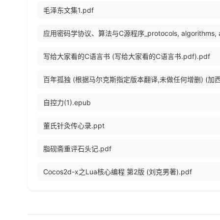
毛泽东文集1.pdf
写给大家看的C语言书 (写给大家看的C语言书.pdf).pdf
自控力(1).epub
董氏针灸传心录.ppt
脂砚斋重评石头记.pdf
Cocos2d-x之Lua核心编程 第2版 (刘克男著).pdf