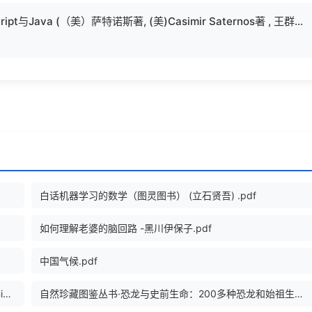
图灵程序设计丛书 全端Web开发 使用JavaScript与Java (（美）萨特诺斯著, (美)Casimir Saternos著 , 王群锋, 杜欢译 etc.) .pdf
白话机器学习的数学（图灵图书） (立石贤吾) .pdf
如何理解老婆的脑回路 -黑川伊保子.pdf
中国气候.pdf
全栈自动化测试实战——基于TestNG、HttpClient、Selenium和Appium.epub
自然珍藏图鉴丛书·恐龙与史前生命：200多种恐龙和始祖生物的详细资料.pdf