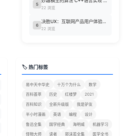
妙趣横生的算法 C++语言实现 (胡浩等编著, 胡浩等编著, 胡浩).pdf
5
22 浏览
决胜UX：互联网产品用户体验策略 ([美] Jaime Levy [[美] Jaime Levy]).epub
6
22 浏览
🏷️ 热门标签
易中天中华史
十万个为什么
数学
百科荟萃
历史
红楼梦
2021
百科知识
全新升级版
我是驴友
半小时漫画
英语
编程
设计
鲁迅全集
国学经典
海明威
机器学习
怪物大师
读者
郭沫若全集
医学全书