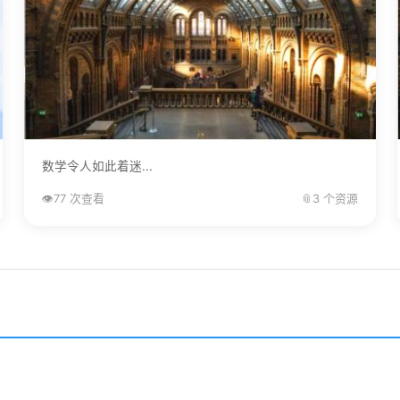
数学令人如此着迷...
👁️
77 次查看
📎
3 个资源