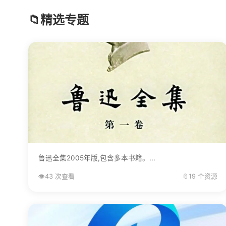
📁
精选专题
鲁迅全集2005年版,包含多本书籍。...
👁️
43 次查看
📎
19 个资源