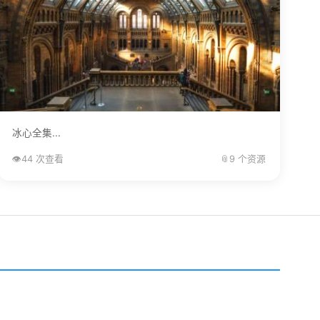
冰心全集...
👁️
44 次查看
📎
9 个资源