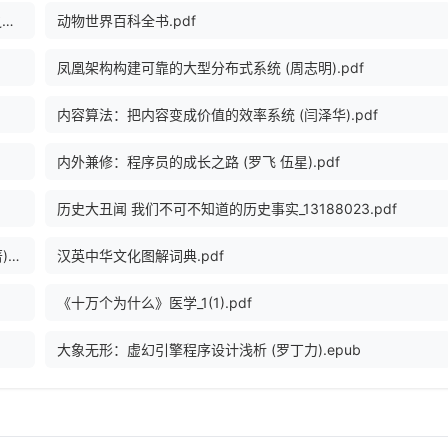
数据科学中的R语言 (李舰，肖凯著, 李舰，肖凯著；吴喜之审校, Pdg2Pic).pdf
动物世界百科全书.pdf
凤凰架构构建可靠的大型分布式系统 (周志明).pdf
内容算法：把内容变成价值的效率系统 (闫泽华).pdf
内外兼修：程序员的成长之路 (罗飞 伍星).pdf
历史大丑闻 我们不可不知道的历史事实_13188023.pdf
“芯”想事成：中国芯片产业的博弈与突围 (陈芳 董瑞丰 编著).epub
汉英中华文化图解词典.pdf
《十万个为什么》医学_1(1).pdf
大象无形：虚幻引擎程序设计浅析 (罗丁力).epub