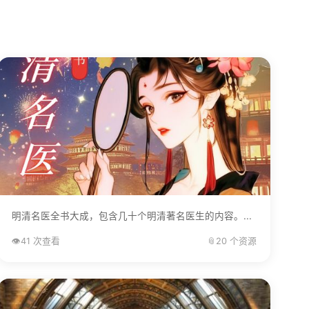
明清名医全书大成，包含几十个明清著名医生的内容。...
👁️
41 次查看
📎
20 个资源