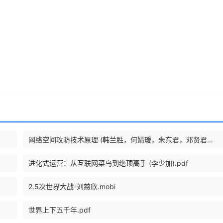
网络空间攻防技术原理 (韩兰胜，何婧瑗，朱东君，邓贤君，王长荣，袁磊，刘镇东，陈娟，邹德清).epub
进化式运营：从互联网菜鸟到绝顶高手 (李少加).pdf
2.5次世界大战-刘慈欣.mobi
世界上下五千年.pdf