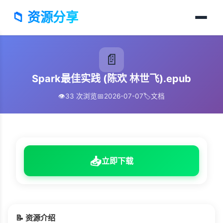
📁 资源分享
📄
Spark最佳实践 (陈欢 林世飞).epub
👁️
33 次浏览
📅
2026-07-07
🏷️
文档
📥
立即下载
📝 资源介绍