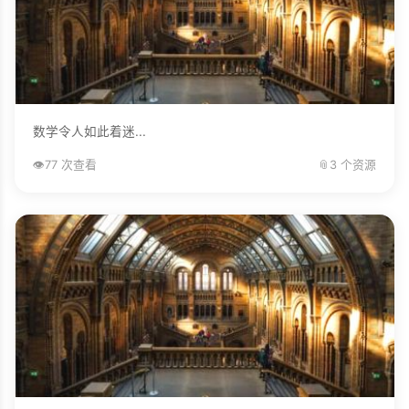
数学令人如此着迷...
👁️
77 次查看
📎
3 个资源