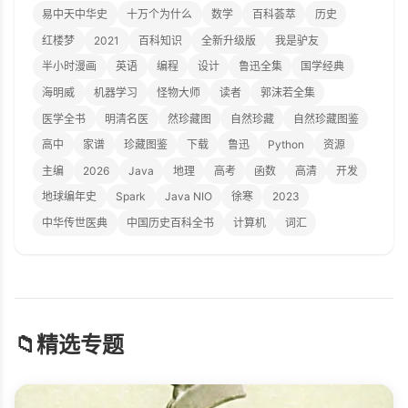
易中天中华史
十万个为什么
数学
百科荟萃
历史
红楼梦
2021
百科知识
全新升级版
我是驴友
半小时漫画
英语
编程
设计
鲁迅全集
国学经典
海明威
机器学习
怪物大师
读者
郭沫若全集
医学全书
明清名医
然珍藏图
自然珍藏
自然珍藏图鉴
高中
家谱
珍藏图鉴
下载
鲁迅
Python
资源
主编
2026
Java
地理
高考
函数
高清
开发
地球编年史
Spark
Java NIO
徐寒
2023
中华传世医典
中国历史百科全书
计算机
词汇
📁
精选专题