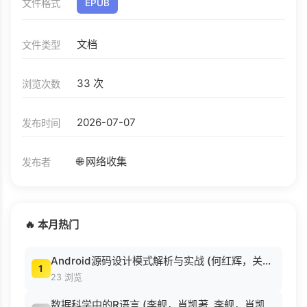
文件格式
EPUB
文档
文件类型
33 次
浏览次数
2026-07-07
发布时间
🌐 网络收集
发布者
🔥 本月热门
Android源码设计模式解析与实战 (何红辉，关爱民著, 何红辉, 关爱民著, 何红辉, 关爱民).pdf
1
23 浏览
数据科学中的R语言 (李舰，肖凯著, 李舰，肖凯著；吴喜之审校, Pdg2Pic).pdf