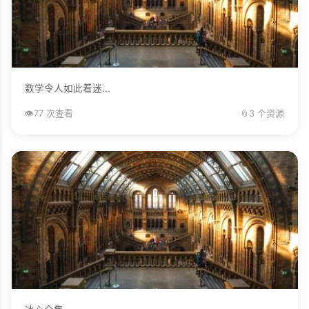
数学令人如此着迷...
👁️
77 次查看
📎
3 个资源