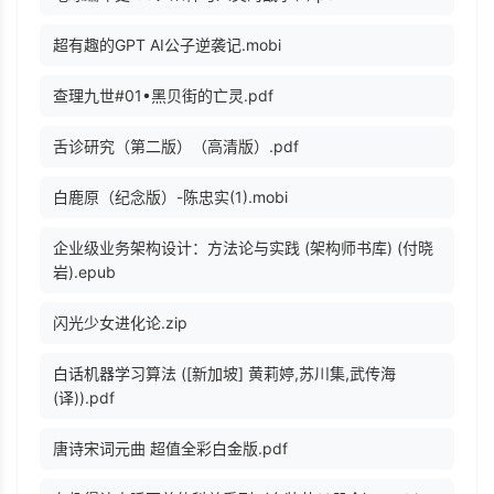
超有趣的GPT AI公子逆袭记.mobi
查理九世#01•黑贝街的亡灵.pdf
舌诊研究（第二版）（高清版）.pdf
白鹿原（纪念版）-陈忠实(1).mobi
企业级业务架构设计：方法论与实践 (架构师书库) (付晓
岩).epub
闪光少女进化论.zip
白话机器学习算法 ([新加坡] 黄莉婷,苏川集,武传海
(译)).pdf
唐诗宋词元曲 超值全彩白金版.pdf