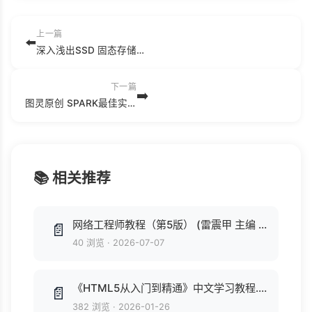
上一篇
⬅️
深入浅出SSD 固态存储核心技术、原理与实战 (阿呆，蛋蛋，MARX，胡波，SSD攻城狮著, 阿呆[等]著, 阿呆, SSDFans).pdf
下一篇
➡️
图灵原创 SPARK最佳实践 (陈欢，林世飞著).pdf
📚 相关推荐
网络工程师教程（第5版） (雷震甲 主编 严体华 景为 副主编).pdf
📄
40 浏览
·
2026-07-07
《HTML5从入门到精通》中文学习教程.pdf
📄
382 浏览
·
2026-01-26