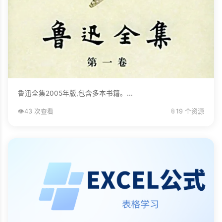
鲁迅全集2005年版,包含多本书籍。...
👁️
43 次查看
📎
19 个资源