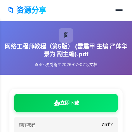
📁 资源分享
📄
网络工程师教程（第5版） (雷震甲 主编 严体华
景为 副主编).pdf
👁️
40 次浏览
📅
2026-07-07
🏷️
文档
📥
立即下载
7nfr
解压密码