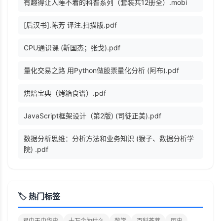
有趣得让人睡不着的科普系列（套装共12册全）.mobi
[后汉书].陈芳 译注.扫描版.pdf
CPU通识课 (靳国杰；张戈).pdf
量化交易之路 用Python做股票量化分析 (阿布).pdf
烘焙宝典（烤箱食谱）.pdf
JavaScript框架设计（第2版) (司徒正美).pdf
数据分析思维：分析方法和业务知识 (猴子、数据分析学
院) .pdf
🏷️ 热门标签
易中天中华史
十万个为什么
数学
百科荟萃
历史