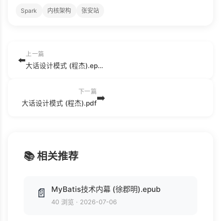
Spark
内核架构
张安站
上一篇
⬅️
大话设计模式 (程杰).epub
下一篇
➡️
大话设计模式 (程杰).pdf
📚 相关推荐
MyBatis技术内幕 (徐郡明).epub
📄
40 浏览
·
2026-07-06