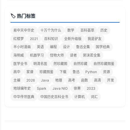
🏷️ 热门标签
易中天中华史
十万个为什么
数学
百科荟萃
历史
红楼梦
2021
百科知识
全新升级版
我是驴友
半小时漫画
英语
编程
设计
鲁迅全集
国学经典
海明威
机器学习
怪物大师
读者
郭沫若全集
医学全书
明清名医
然珍藏图
自然珍藏
自然珍藏图鉴
高中
家谱
珍藏图鉴
下载
鲁迅
Python
资源
主编
2026
Java
地理
高考
函数
高清
开发
地球编年史
Spark
Java NIO
徐寒
2023
中华传世医典
中国历史百科全书
计算机
词汇