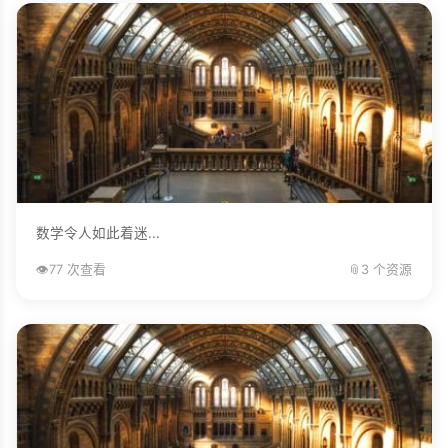
数学令人如此着迷...
👁️
77 次查看
📎
3 个资源