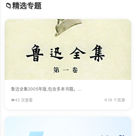
📁
精选专题
鲁迅全集2005年版,包含多本书籍。...
👁️
43 次查看
📎
19 个资源