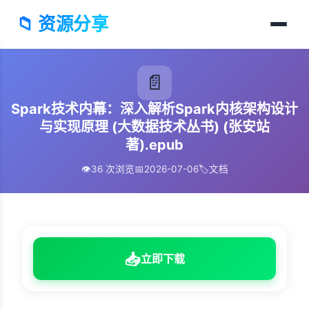
📁 资源分享
📄
Spark技术内幕：深入解析Spark内核架构设计
与实现原理 (大数据技术丛书) (张安站
著).epub
👁️
36 次浏览
📅
2026-07-06
🏷️
文档
📥
立即下载