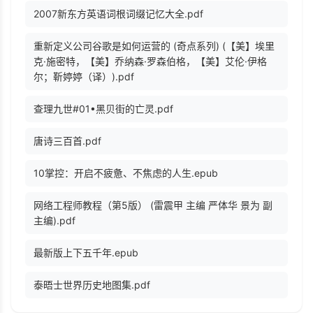
2007新东方英语词根词缀记忆大全.pdf
重新定义公司谷歌是如何运营的 (奇点系列) (【美】埃里
克·施密特，【美】乔纳森·罗森伯格，【美】艾伦·伊格
尔；靳婷婷（译）).pdf
查理九世#01•黑贝街的亡灵.pdf
唐诗三百首.pdf
10掌控：开启不疲惫、不焦虑的人生.epub
网络工程师教程（第5版） (雷震甲 主编 严体华 景为 副
主编).pdf
最新版上下五千年.epub
泰晤士世界历史地图集.pdf