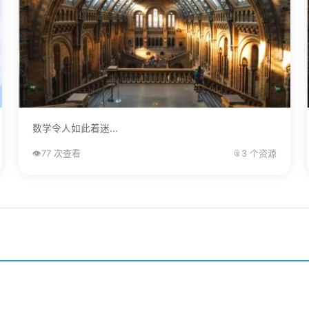
数学令人如此着迷...
👁️
77 次查看
📎
3 个资源