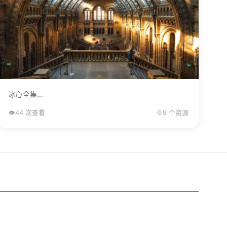
冰心全集...
👁️
44 次查看
📎
9 个资源