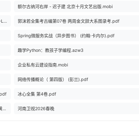
额尔古纳河右岸 - 迟子建 北京十月文艺出版.mobi
零基础 西班牙语入门王 走遍现代西班牙语国家 白金版_ (Z-Library).pdf
郭沫若全集考古编第07卷 两周金文辞大系图录考.pdf
Spring微服务实战（异步图书） (约翰·卡内尔).pdf
趣学Python：教孩子学编程.azw3
企业私有云建设指南.mobi
网络传播概论（ 第四版） (彭兰).pdf
pdf
冰心全集 第4卷.pdf
向上生长（九边首部力作，2020年首发，6大原理，24个黄金行动 - 九边.azw3
河南卫视2026春晚