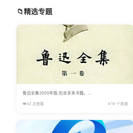
📁
精选专题
鲁迅全集2005年版,包含多本书籍。...
👁️
43 次查看
📎
19 个资源