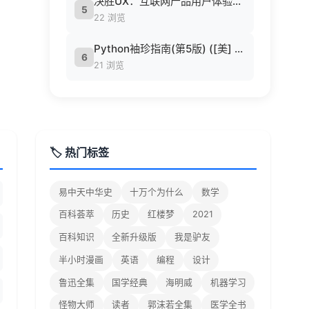
决胜UX：互联网产品用户体验策略 ([美] Jaime Levy [[美] Jaime Levy]).epub
5
22 浏览
Python袖珍指南(第5版) ([美] 马克·卢茨 (Mark Lutz) 著 候荣涛 译).pdf
6
21 浏览
🏷️ 热门标签
易中天中华史
十万个为什么
数学
百科荟萃
历史
红楼梦
2021
百科知识
全新升级版
我是驴友
半小时漫画
英语
编程
设计
鲁迅全集
国学经典
海明威
机器学习
怪物大师
读者
郭沫若全集
医学全书