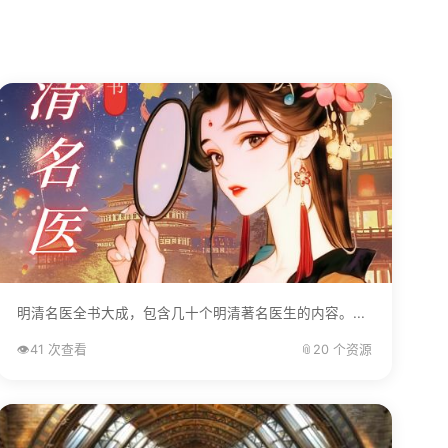
明清名医全书大成，包含几十个明清著名医生的内容。...
👁️
41 次查看
📎
20 个资源