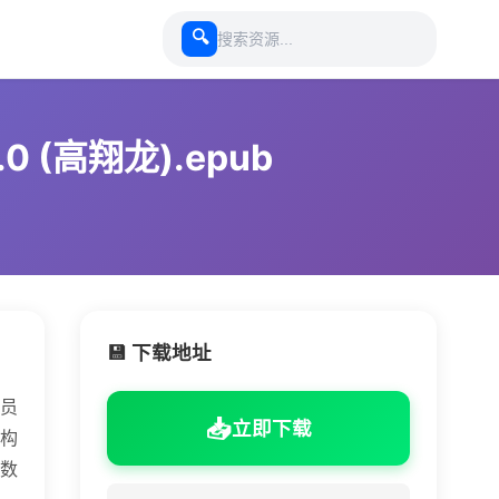
🔍
(高翔龙).epub
💾 下载地址
员
📥
立即下载
构
数