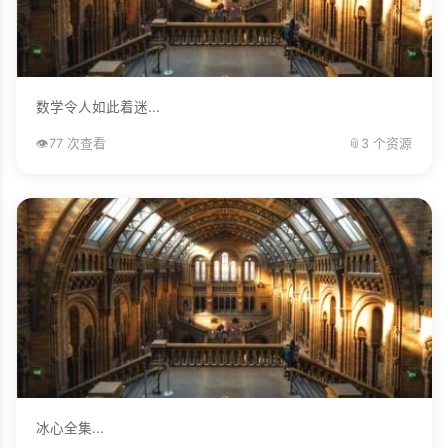
数学令人如此着迷...
👁️
77 次查看
📎
3 个资源
冰心全集...