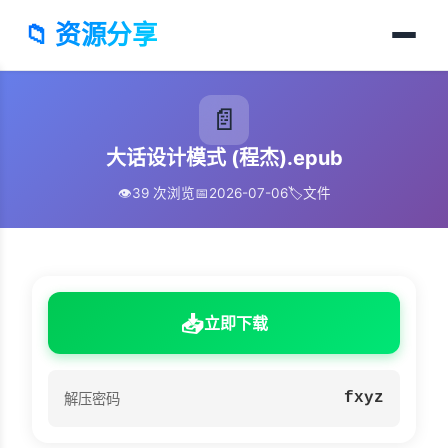
📁 资源分享
📄
大话设计模式 (程杰).epub
👁️
39 次浏览
📅
2026-07-06
🏷️
文件
📥
立即下载
fxyz
解压密码