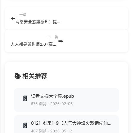
上一篇
⬅️
网络安全态势感知：提取 理解和预测 (杜嘉薇).pdf
下一篇
➡️
人人都是架构师2.0 (高翔龙).pdf
📚 相关推荐
读者文摘大全集.epub
📄
676 浏览
·
2026-02-06
0121. 剑来1-9（人气大神烽火戏诸侯仙侠力作，常年稳居纵横中文网畅销榜top1，第四届橙瓜网络文学奖年度十大作品）(套装共9册).epub
📄
407 浏览
·
2026-05-12