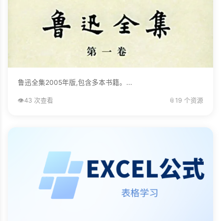
鲁迅全集2005年版,包含多本书籍。...
👁️
43 次查看
📎
19 个资源