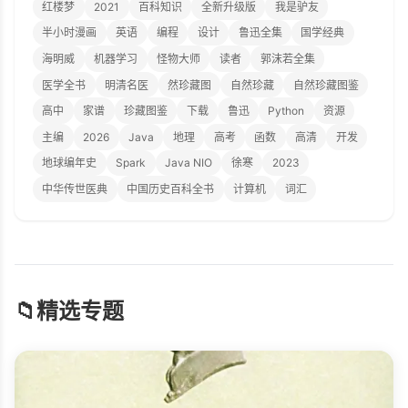
红楼梦
2021
百科知识
全新升级版
我是驴友
半小时漫画
英语
编程
设计
鲁迅全集
国学经典
海明威
机器学习
怪物大师
读者
郭沫若全集
医学全书
明清名医
然珍藏图
自然珍藏
自然珍藏图鉴
高中
家谱
珍藏图鉴
下载
鲁迅
Python
资源
主编
2026
Java
地理
高考
函数
高清
开发
地球编年史
Spark
Java NIO
徐寒
2023
中华传世医典
中国历史百科全书
计算机
词汇
📁
精选专题