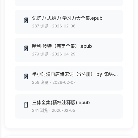
记忆力 思维力 学习力大全集.epub
📄
287 浏览
·
2026-02-06
哈利·波特（完美全集）.epub
📄
279 浏览
·
2026-04-29
半小时漫画唐诗宋词（全4册） by 陈磊·半小时漫画团队 (z-lib.org).epub
📄
259 浏览
·
2026-02-07
三体全集(精校注释版).epub
📄
241 浏览
·
2026-02-05