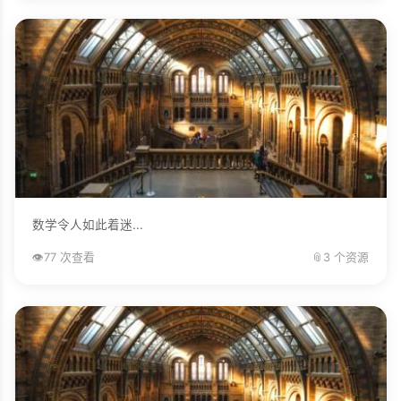
数学令人如此着迷...
👁️
77 次查看
📎
3 个资源