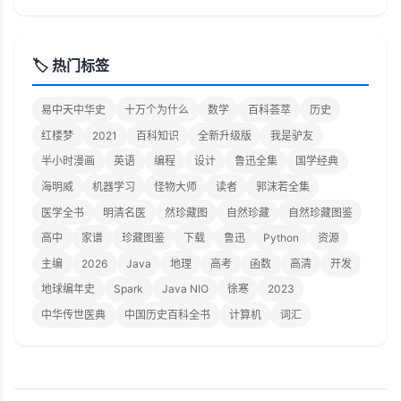
🏷️ 热门标签
易中天中华史
十万个为什么
数学
百科荟萃
历史
红楼梦
2021
百科知识
全新升级版
我是驴友
半小时漫画
英语
编程
设计
鲁迅全集
国学经典
海明威
机器学习
怪物大师
读者
郭沫若全集
医学全书
明清名医
然珍藏图
自然珍藏
自然珍藏图鉴
高中
家谱
珍藏图鉴
下载
鲁迅
Python
资源
主编
2026
Java
地理
高考
函数
高清
开发
地球编年史
Spark
Java NIO
徐寒
2023
中华传世医典
中国历史百科全书
计算机
词汇