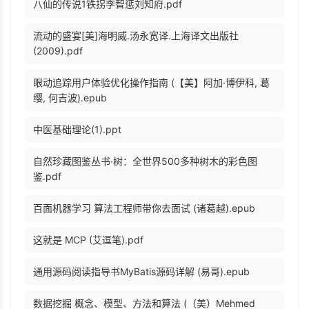
八仙的传说1铁拐李智惩刘知府.pdf
流动的盛宴[美]海明威.汤永宽译.上海译文出版社
(2009).pdf
眼动追踪用户体验优化操作指南 (【美】阿加·博伊科, 葛
缨, 何吉波).epub
中医基础理论(1).ppt
自然珍藏图鉴丛书·树：全世界500多种树木的彩色图
鉴.pdf
百面机器学习 算法工程师带你去面试 (诸葛越).epub
这就是 MCP (艾逗笔).pdf
通用源码阅读指导书MyBatis源码详解 (易哥).epub
数据挖掘 概念、模型、方法和算法 (（美）Mehmed