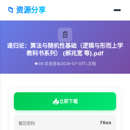
📁 资源分享
📄
递归论：算法与随机性基础（逻辑与形而上学
教科书系列） (郝兆宽 等).pdf
👁️
39 次浏览
📅
2026-07-05
🏷️
文档
📥
立即下载
76us
解压密码