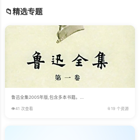
📁
精选专题
鲁迅全集2005年版,包含多本书籍。...
👁️
41 次查看
📎
19 个资源