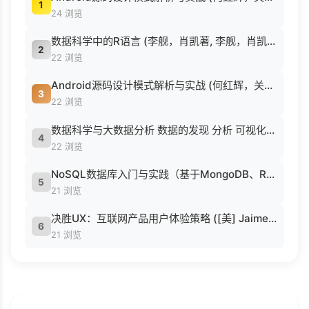
1
24 浏览
数据科学中的R语言 (李舰，肖凯著, 李舰，肖凯著；吴喜之审校, Pdg2Pic).pdf
2
22 浏览
Android源码设计模式解析与实战 (何红辉，关爱民著, 何红辉, 关爱民著, 何红辉, 关爱民).pdf
3
22 浏览
数据科学与大数据分析 数据的发现 分析 可视化与表示 ( etc.).epub
4
22 浏览
NoSQL数据库入门与实践（基于MongoDB、Redis） (刘瑜 刘胜松).pdf
5
21 浏览
决胜UX：互联网产品用户体验策略 ([美] Jaime Levy [[美] Jaime Levy]).epub
6
21 浏览