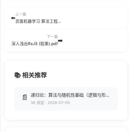
上一篇
⬅️
百面机器学习 算法工程师带你去面试 (葫芦娃).pdf
下一篇
➡️
深入浅出RxJS (程墨).pdf
📚 相关推荐
递归论：算法与随机性基础（逻辑与形而上学教科书系列） (郝兆宽 等).pdf
📄
36 浏览
·
2026-07-05