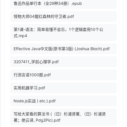
鲁迅作品单行本（全29种34册）.epub
怪物大师04猩红森林的守卫者.pdf
第1课-语法：简单易懂不会忘，1个逻辑套用10个公
式.mp4
Effective Java中文版(原书第3版) (Joshua Bloch).pdf
3207411_学前心理学.pdf
行测言语1000题.pdf
实用机器学习.pdf
Node.js实战 ( etc.).pdf
写给大家看的算法书 (（日）杉浦贤著, （日）杉浦贤
著；绝云译, Pdg2Pic).pdf