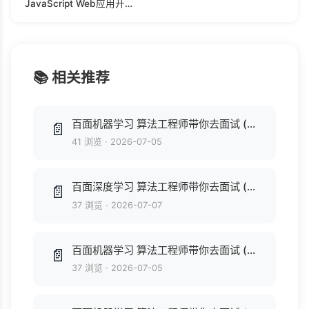
JavaScript Web应用开发 (Nicolas Bevacqua).pdf
📚 相关推荐
百面机器学习 算法工程师带你去面试 (葫芦娃).pdf
📄
41 浏览
·
2026-07-05
百面深度学习 算法工程师带你去面试 (诸葛越 江云胜 葫芦娃).pdf
📄
37 浏览
·
2026-07-07
百面机器学习 算法工程师带你去面试 (诸葛越 ePUBw.COM).azw3
📄
37 浏览
·
2026-07-05