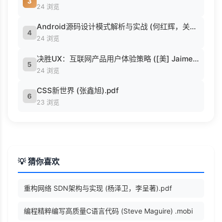
3
24 浏览
Android源码设计模式解析与实战 (何红辉，关爱民著, 何红辉, 关爱民著, 何红辉, 关爱民).pdf
4
24 浏览
决胜UX：互联网产品用户体验策略 ([美] Jaime Levy [[美] Jaime Levy]).epub
5
24 浏览
CSS新世界 (张鑫旭).pdf
6
23 浏览
💡 猜你喜欢
重构网络 SDN架构与实现 (杨泽卫，李呈著).pdf
编程精粹编写高质量C语言代码 (Steve Maguire) .mobi