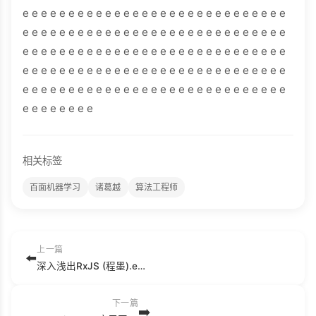
e e e e e e e e e e e e e e e e e e e e e e e e e e e e e
e e e e e e e e e e e e e e e e e e e e e e e e e e e e e
e e e e e e e e e e e e e e e e e e e e e e e e e e e e e
e e e e e e e e e e e e e e e e e e e e e e e e e e e e e
e e e e e e e e e e e e e e e e e e e e e e e e e e e e e
e e e e e e e e
相关标签
百面机器学习
诸葛越
算法工程师
上一篇
⬅️
深入浅出RxJS (程墨).epub
下一篇
➡️