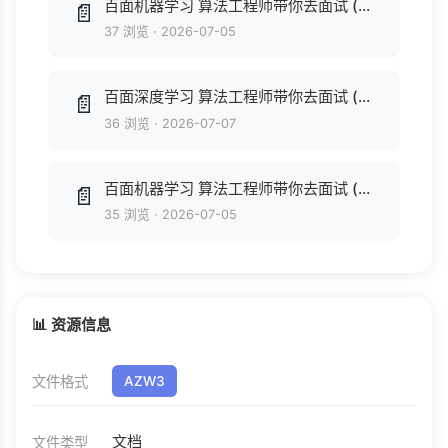
百面机器学习 算法工程师带你去面试 (葫芦娃).pdf
📄
37 浏览
·
2026-07-05
百面深度学习 算法工程师带你去面试 (诸葛越 江云胜 葫芦娃).pdf
📄
36 浏览
·
2026-07-07
百面机器学习 算法工程师带你去面试 (诸葛越).epub
📄
35 浏览
·
2026-07-05
📊 资源信息
文件格式
AZW3
文档
文件类型