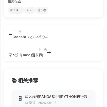
相关标签
深入浅出
Rust
范长春
上一篇
⬅️
Cocos2d-x之Lua核心编程（第2版） (刘克男).epub
下一篇
➡️
深入浅出 Rust (范长春).epub
📚 相关推荐
深入浅出PANDAS利用PYTHON进行数据处理与分析 (李庆辉).pdf
📄
61 浏览
·
2026-06-08