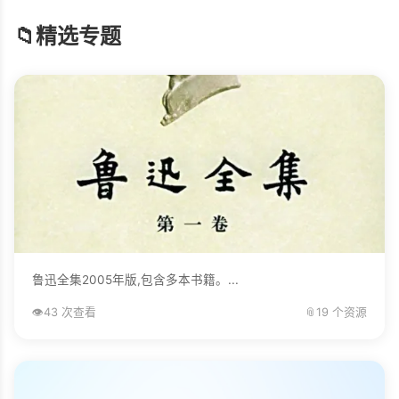
📁
精选专题
鲁迅全集2005年版,包含多本书籍。...
👁️
43 次查看
📎
19 个资源