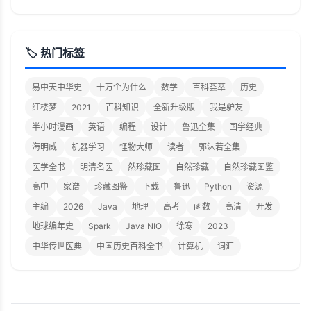
🏷️ 热门标签
易中天中华史
十万个为什么
数学
百科荟萃
历史
红楼梦
2021
百科知识
全新升级版
我是驴友
半小时漫画
英语
编程
设计
鲁迅全集
国学经典
海明威
机器学习
怪物大师
读者
郭沫若全集
医学全书
明清名医
然珍藏图
自然珍藏
自然珍藏图鉴
高中
家谱
珍藏图鉴
下载
鲁迅
Python
资源
主编
2026
Java
地理
高考
函数
高清
开发
地球编年史
Spark
Java NIO
徐寒
2023
中华传世医典
中国历史百科全书
计算机
词汇