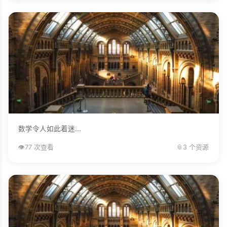
数学令人如此着迷...
👁️
77 次查看
📎
3 个资源