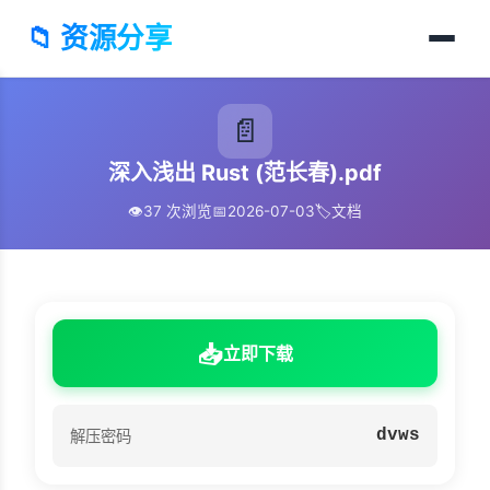
📁 资源分享
📄
深入浅出 Rust (范长春).pdf
👁️
37 次浏览
📅
2026-07-03
🏷️
文档
📥
立即下载
dvws
解压密码