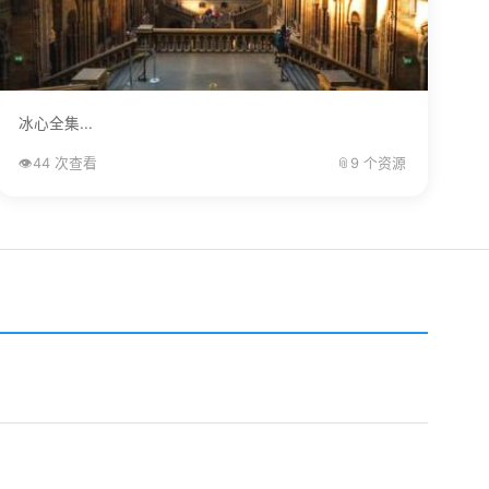
冰心全集...
👁️
44 次查看
📎
9 个资源