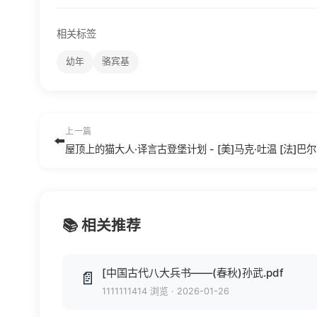
相关标签
幼年
骆宾基
上一篇
⬅️
📚 相关推荐
[中国古代八大兵书——(春秋)孙武.pdf
📄
1111111414 浏览
·
2026-01-26