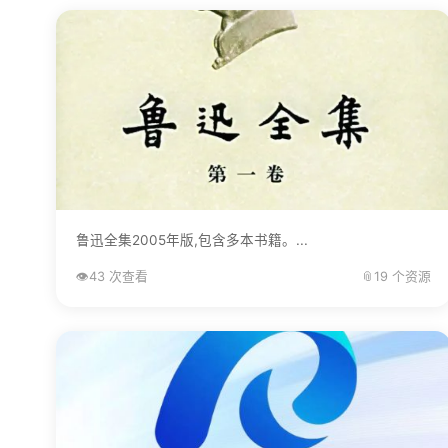
鲁迅全集2005年版,包含多本书籍。...
👁️
43 次查看
📎
19 个资源