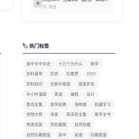
6
22 浏览
🏷️ 热门标签
易中天中华史
十万个为什么
数学
百科荟萃
历史
红楼梦
2021
百科知识
全新升级版
我是驴友
半小时漫画
英语
编程
设计
鲁迅全集
国学经典
海明威
机器学习
怪物大师
读者
郭沫若全集
医学全书
明清名医
然珍藏图
自然珍藏
自然珍藏图鉴
高中
家谱
珍藏图鉴