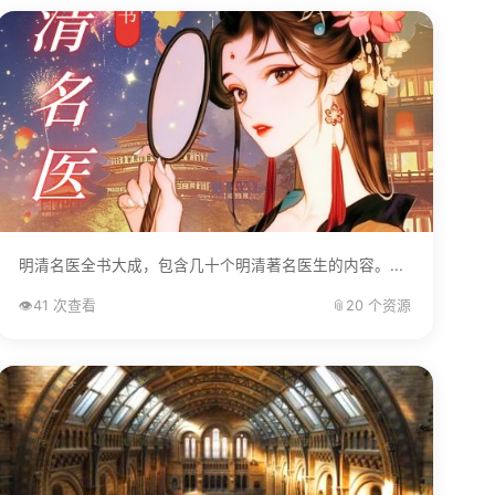
明清名医全书大成，包含几十个明清著名医生的内容。...
👁️
41 次查看
📎
20 个资源