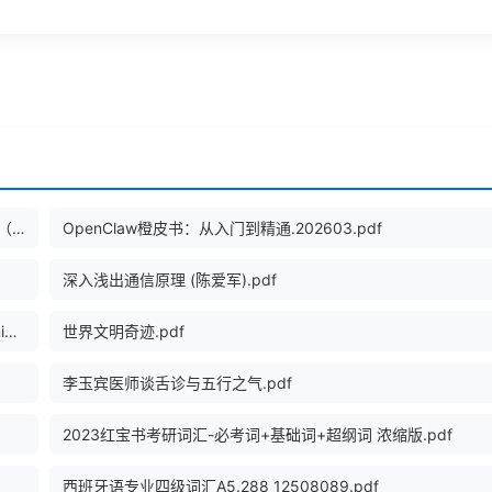
Python编程：从入门到实践（第2版） ([美]埃里克·马瑟斯（Eric Matthes）).pdf
OpenClaw橙皮书：从入门到精通.202603.pdf
深入浅出通信原理 (陈爱军).pdf
通灵芯片：计算机运作的简单原理 ([美]丹尼尔·希利斯 Daniel Hillis 崔良沂(译)).pdf
世界文明奇迹.pdf
李玉宾医师谈舌诊与五行之气.pdf
2023红宝书考研词汇-必考词+基础词+超纲词 浓缩版.pdf
西班牙语专业四级词汇A5.288_12508089.pdf