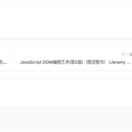
下一
屋顶上的猫大人·译言古登堡计划 - [美]马克·吐温 [法]巴尔扎克 [美]爱伦·坡 等.pdf
JavaScript DOM编程艺术(第2版)（图灵图书） (Jeremy Keith Jeffrey Sambells).epub