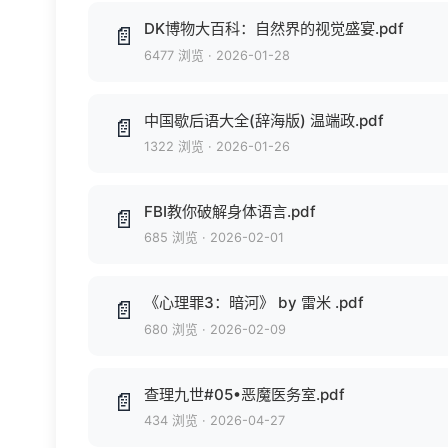
DK博物大百科：自然界的视觉盛宴.pdf
📄
6477 浏览
·
2026-01-28
中国歇后语大全(辞海版) 温端政.pdf
📄
1322 浏览
·
2026-01-26
FBI教你破解身体语言.pdf
📄
685 浏览
·
2026-02-01
《心理罪3：暗河》 by 雷米 .pdf
📄
680 浏览
·
2026-02-09
查理九世#05•恶魔医务室.pdf
📄
434 浏览
·
2026-04-27