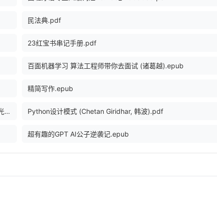
民法典.pdf
23红宝书串记手册.pdf
百面机器学习 算法工程师带你去面试 (诸葛越).epub
精简写作.epub
Python编程导论第2版 ([美] John V . Guttag 著 译者：陈光欣).pdf
Python设计模式 (Chetan Giridhar, 韩波).pdf
超有趣的GPT AI公子逆袭记.epub