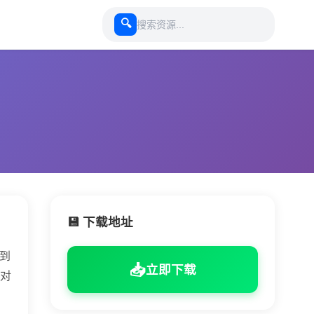
🔍
💾 下载地址
事到
📥
立即下载
对