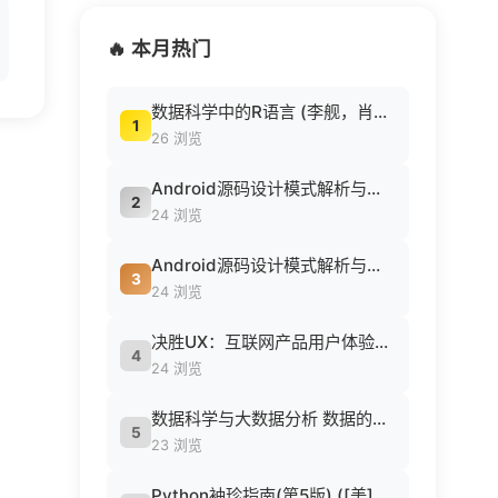
🔥 本月热门
数据科学中的R语言 (李舰，肖凯著, 李舰，肖凯著；吴喜之审校, Pdg2Pic).pdf
1
26 浏览
Android源码设计模式解析与实战 (何红辉，关爱民著, 何红辉, 关爱民著, 何红辉, 关爱民).pdf
2
24 浏览
Android源码设计模式解析与实战 (何红辉，关爱民著, 何红辉, 关爱民著, 何红辉, 关爱民).pdf
3
24 浏览
决胜UX：互联网产品用户体验策略 ([美] Jaime Levy [[美] Jaime Levy]).epub
4
24 浏览
数据科学与大数据分析 数据的发现 分析 可视化与表示 ( etc.).epub
5
23 浏览
Python袖珍指南(第5版) ([美] 马克·卢茨 (Mark Lutz) 著 候荣涛 译).pdf