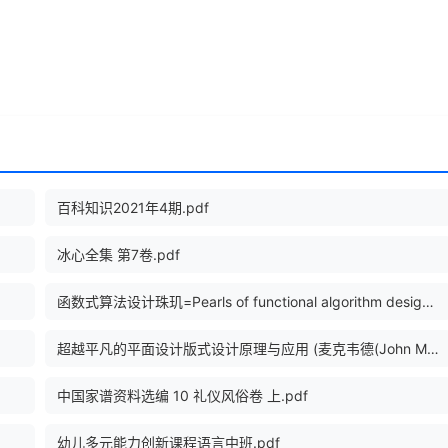
百科知识2021年4期.pdf
冰心全集 第7卷.pdf
函数式算法设计珠玑=Pearls of functional algorithm design (（英）理查德·伯德著；苏统华等译, （英）理查德·伯德（Richard Bird）著 etc.).pd
超越平凡的平面设计版式设计原理与应用 (麦克韦德(John McWade) [麦克韦德(John McWade)]).pdf
中国家谱资料选编 10 礼仪风俗卷 上.pdf
幼儿多元能力创新课程语言中班.pdf