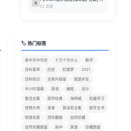
6
22 浏览
🏷️ 热门标签
易中天中华史
十万个为什么
数学
百科荟萃
历史
红楼梦
2021
百科知识
全新升级版
我是驴友
半小时漫画
英语
编程
设计
鲁迅全集
国学经典
海明威
机器学习
怪物大师
读者
郭沫若全集
医学全书
明清名医
然珍藏图
自然珍藏
自然珍藏图鉴
高中
家谱
珍藏图鉴