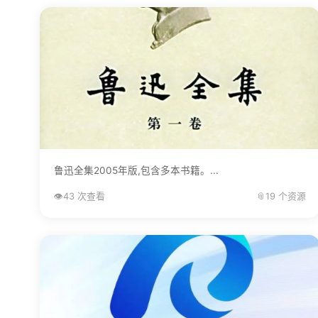
鲁迅全集2005年版,包含多本书籍。...
👁️
43 次查看
📎
19 个资源