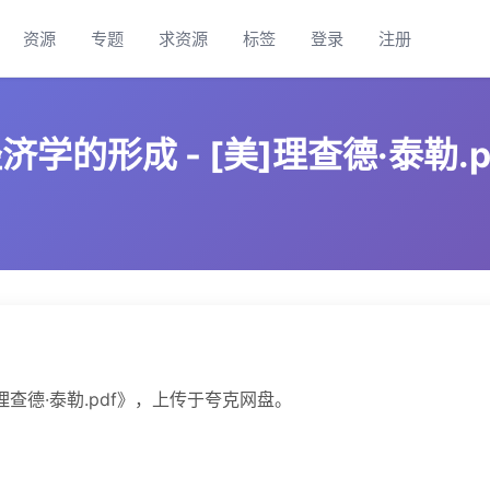
资源
专题
求资源
标签
登录
注册
学的形成 - [美]理查德·泰勒.p
理查德·泰勒.pdf》，上传于夸克网盘。