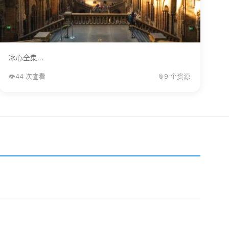
冰心全集...
👁️
44 次查看
📎
9 个资源