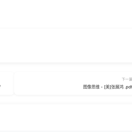
下一
f
图像思维 - [美]张展鸿 .pd