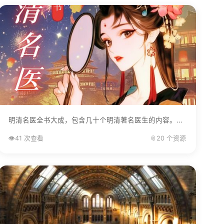
明清名医全书大成，包含几十个明清著名医生的内容。...
👁️
41 次查看
📎
20 个资源