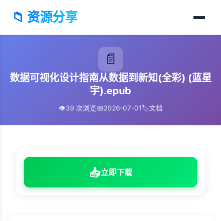
📁 资源分享
📄
数据可视化设计指南从数据到新知(全彩) (蓝星
宇).epub
👁️
39 次浏览
📅
2026-07-01
🏷️
文档
📥
立即下载