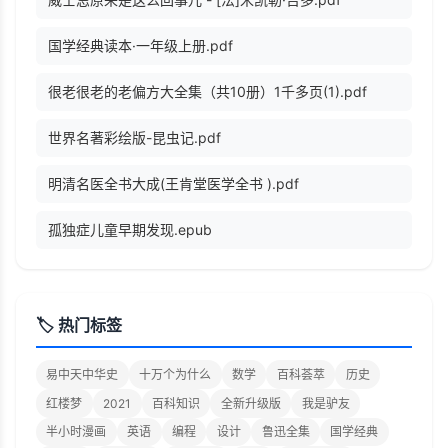
国学经典读本·一年级上册.pdf
很老很老的老偏方大全集（共10册）1千多页(1).pdf
世界名著彩绘版-昆虫记.pdf
明清名医全书大成(王肯堂医学全书 ).pdf
孤独症儿童早期发现.epub
🏷️ 热门标签
易中天中华史
十万个为什么
数学
百科荟萃
历史
红楼梦
2021
百科知识
全新升级版
我是驴友
半小时漫画
英语
编程
设计
鲁迅全集
国学经典