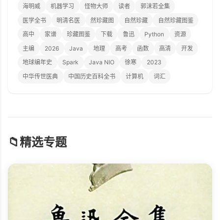
海明威
机器学习
怪物大师
读者
郭沫若全集
医学全书
明清名医
然珍藏图
自然珍藏
自然珍藏图鉴
高中
家谱
珍藏图鉴
下载
鲁迅
Python
资源
主编
2026
Java
地理
高考
函数
高清
开发
地球编年史
Spark
Java NIO
徐寒
2023
中华传世医典
中国历史百科全书
计算机
词汇
📁
精选专题