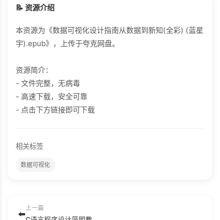
📝 资源介绍
本资源为《数据可视化设计指南从数据到新知(全彩) (蓝星
宇).epub》，上传于夸克网盘。
资源简介：
- 文件完整，无病毒
- 高速下载，安全可靠
- 点击下方链接即可下载
相关标签
数据可视化
上一篇
⬅️
C语言程序设计简明教程 Qt实战（C语言入门教程 通俗易懂 100多个示例 丰富教学资源 零基础入门C语言知识） (彭凌西 唐春明 黄铮 陈统).azw3