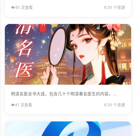
👁️
45 次查看
📎
20 个资源
明清名医全书大成，包含几十个明清著名医生的内容。...
👁️
41 次查看
📎
20 个资源