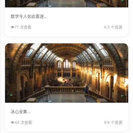
数学令人如此着迷...
👁️
77 次查看
📎
3 个资源
冰心全集...
👁️
44 次查看
📎
9 个资源