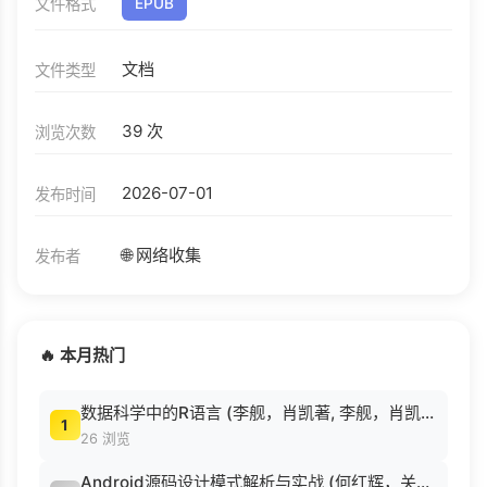
文件格式
EPUB
文档
文件类型
39 次
浏览次数
2026-07-01
发布时间
🌐 网络收集
发布者
🔥 本月热门
数据科学中的R语言 (李舰，肖凯著, 李舰，肖凯著；吴喜之审校, Pdg2Pic).pdf
1
26 浏览
Android源码设计模式解析与实战 (何红辉，关爱民著, 何红辉, 关爱民著, 何红辉, 关爱民).pdf