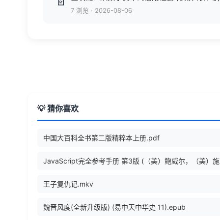
📄
7 浏览
·
2026-08-06
💡 猜你喜欢
中国大百科全书第二版精粹本上册.pdf
Java
王子复仇记.mkv
魏晋风度(全新升级版) (易中天中华史 11).epub