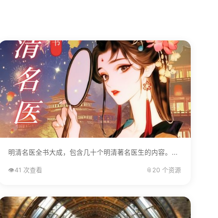
明清名医全书大成，包含几十个明清著名医生的内容。...
👁️
41 次查看
📎
20 个资源