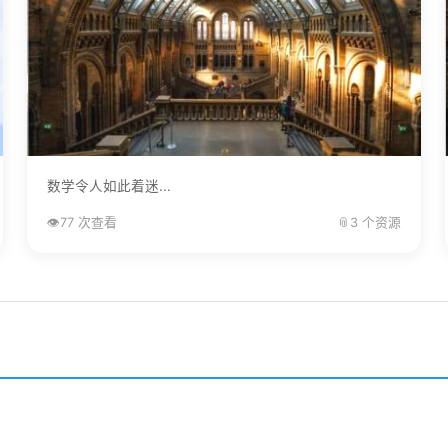
数学令人如此着迷...
👁️
77 次查看
📎
3 个资源