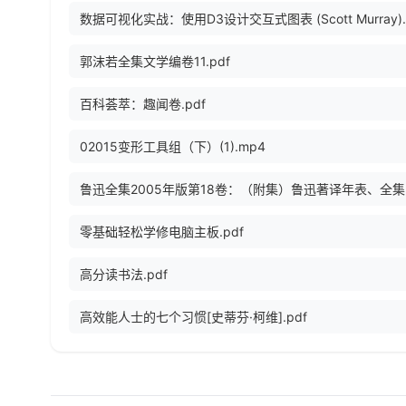
数据可视化实战：使用D3设计交互式图表 (Scott Murray).
郭沫若全集文学编卷11.pdf
百科荟萃：趣闻卷.pdf
02015变形工具组（下）(1).mp4
鲁迅全
零基础轻松学修电脑主板.pdf
高分读书法.pdf
高效能人士的七个习惯[史蒂芬·柯维].pdf