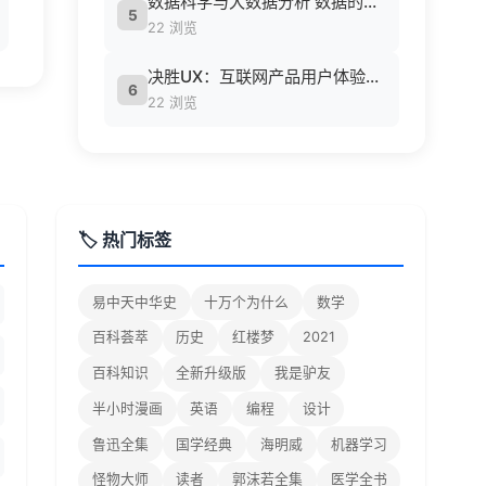
数据科学与大数据分析 数据的发现 分析 可视化与表示 ( etc.).epub
5
22 浏览
决胜UX：互联网产品用户体验策略 ([美] Jaime Levy [[美] Jaime Levy]).epub
6
22 浏览
🏷️ 热门标签
易中天中华史
十万个为什么
数学
百科荟萃
历史
红楼梦
2021
百科知识
全新升级版
我是驴友
半小时漫画
英语
编程
设计
鲁迅全集
国学经典
海明威
机器学习
怪物大师
读者
郭沫若全集
医学全书