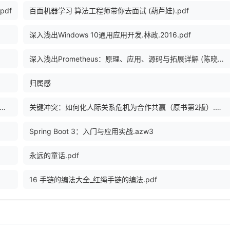
pdf
百面机器学习 算法工程师带你去面试 (葫芦娃).pdf
深入浅出Windows 10通用应用开发.林政.2016.pdf
深入浅出Prometheus：原理、应用、源码与拓展详解 (陈晓宇，杨川胡，陈啸编著) .pdf
归属感
集2005年版第18卷：（附集）鲁迅著译年表、全集篇目索引、全集注释索引.pdf
关键冲突：如何化人际关系危机为合作共赢（原书第2版）.mobi
Spring Boot 3：入门与应用实战.azw3
永远的童话.pdf
16 手链的编法大全_红绳手链的编法.pdf