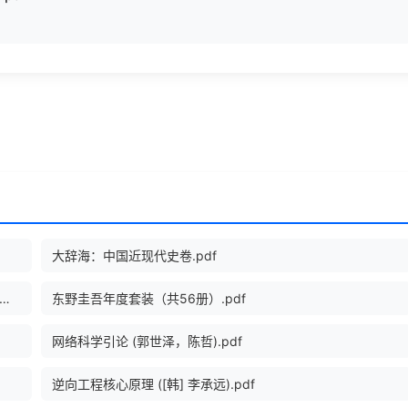
大辞海：中国近现代史卷.pdf
Script完全参考手册 第3版 (（美）鲍威尔，（美）施奈德著, Thomas A Powell).pdf
东野圭吾年度套装（共56册）.pdf
网络科学引论 (郭世泽，陈哲).pdf
逆向工程核心原理 ([韩] 李承远).pdf