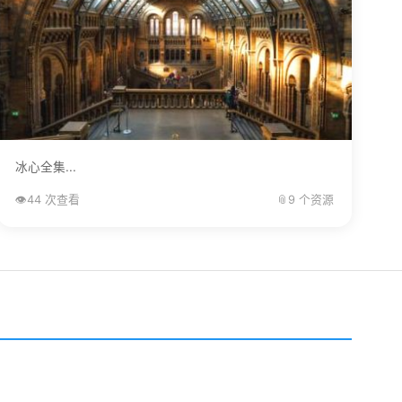
冰心全集...
👁️
44 次查看
📎
9 个资源