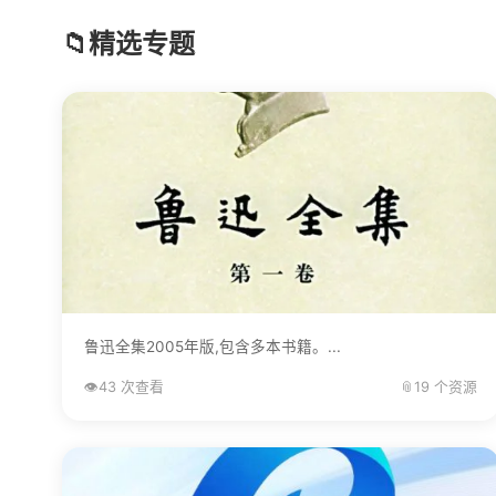
📁
精选专题
鲁迅全集2005年版,包含多本书籍。...
👁️
43 次查看
📎
19 个资源