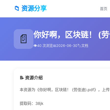
📁 资源分享
首页
你好啊，区块链！ (劳佳
📄
👁️
40 次浏览
📅
2026-06-30
🏷️
文档
📝 资源介绍
本资源为《你好啊，区块链！ (劳佳迪).pdf》，上
提取码：38jk