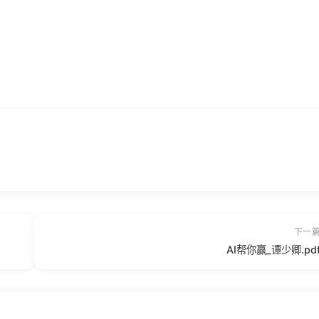
下一
AI帮你赢_谭少卿.pd