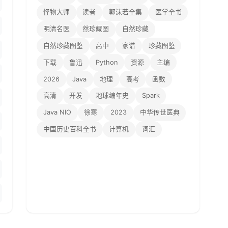
怪物大师
读者
郭沫若全集
医学全书
明清名医
然珍藏图
自然珍藏
自然珍藏图鉴
高中
家谱
珍藏图鉴
下载
鲁迅
Python
资源
主编
2026
Java
地理
高考
函数
高清
开发
地球编年史
Spark
Java NIO
徐寒
2023
中华传世医典
中国历史百科全书
计算机
词汇