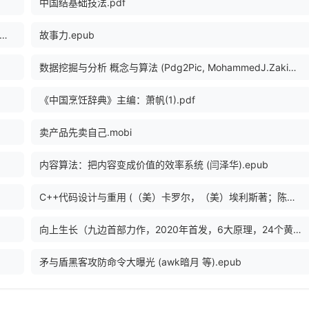
中国结基础技法.pdf
集2005年版第18卷：（附集）鲁迅著译年表、全集篇目索引、全集注释索引.pdf
故事力.epub
数据挖掘与分析 概念与算法 (Pdg2Pic, MohammedJ.Zaki著；吴诚堃译).pdf
《中国烹饪辞典》主编：萧帆(1).pdf
卖产品先卖自己.mobi
内容算法：把内容变成价值的效率系统 (闫泽华).epub
C++代码设计与重用 (（美）卡罗尔，（美）埃利斯著；陈伟柱译, (美)Martin D. Carroll etc.).pdf
向上生长（九边首部力作，2020年首发，6大原理，24个黄金行动 - 九边.mobi
矛与盾黑客攻防命令大曝光 (awk暗月 等).epub