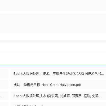
Spark大数据处理：技术、应用与性能优化 (大数据技术丛书) (高彦杰 著 [著, 高彦杰]).pdf
成功，动机与目标-Heidi Grant Halvorson.pdf
Script完全参考手册 第3版 (（美）鲍威尔，（美）施奈德著, Thomas A Powell).pdf
Spark大数据处理技术 (夏俊鸾, 刘旭晖, 邵赛赛, 程浩, 史鸣飞, 黄洁).epub