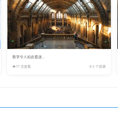
数学令人如此着迷...
👁️
77 次查看
📎
3 个资源