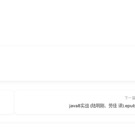
下一
java8实战 (陆明刚、劳佳 译).epu