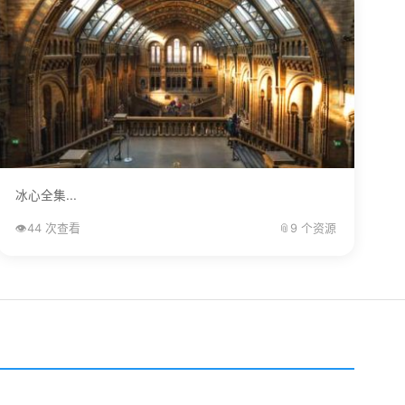
冰心全集...
👁️
44 次查看
📎
9 个资源