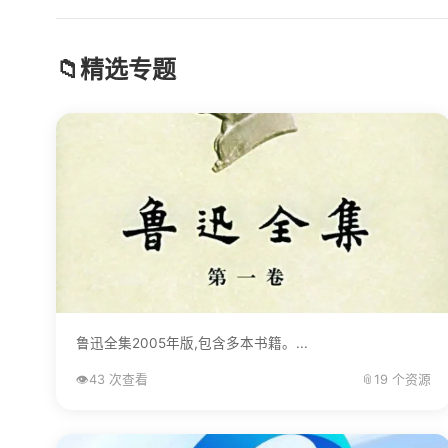
📁
精选专题
鲁迅全集2005年版,包含多本书籍。...
👁️
43 次查看
📎
19 个资源