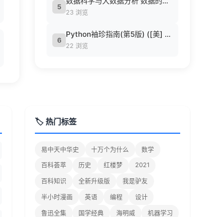
数据科学与大数据分析 数据的发现 分析 可视化与表示 ( etc.).epub
5
23 浏览
Python袖珍指南(第5版) ([美] 马克·卢茨 (Mark Lutz) 著 候荣涛 译).pdf
6
22 浏览
🏷️ 热门标签
易中天中华史
十万个为什么
数学
百科荟萃
历史
红楼梦
2021
百科知识
全新升级版
我是驴友
半小时漫画
英语
编程
设计
鲁迅全集
国学经典
海明威
机器学习