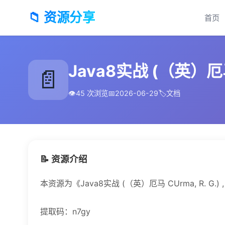
📁 资源分享
首页
Java8实战 (（英）厄马 C
📄
👁️
45 次浏览
📅
2026-06-29
🏷️
文档
📝 资源介绍
本资源为《Java8实战 (（英）厄马 CUrma, R. G.) 
提取码：n7gy