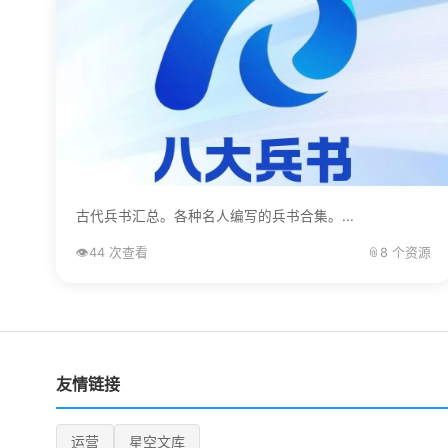
古代兵书汇总。各种名人编写的兵书合集。...
👁️
44 次查看
📎
8 个资源
友情链接
运营
星空文库