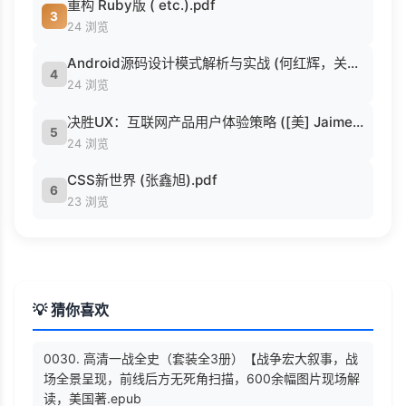
重构 Ruby版 ( etc.).pdf
3
24 浏览
Android源码设计模式解析与实战 (何红辉，关爱民著, 何红辉, 关爱民著, 何红辉, 关爱民).pdf
4
24 浏览
决胜UX：互联网产品用户体验策略 ([美] Jaime Levy [[美] Jaime Levy]).epub
5
24 浏览
CSS新世界 (张鑫旭).pdf
6
23 浏览
💡 猜你喜欢
0030. 高清一战全史（套装全3册）【战争宏大叙事，战
场全景呈现，前线后方无死角扫描，600余幅图片现场解
读，美国著.epub