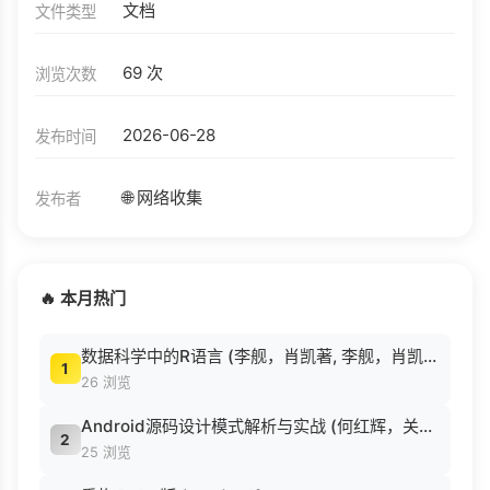
文档
文件类型
69 次
浏览次数
2026-06-28
发布时间
🌐 网络收集
发布者
🔥 本月热门
数据科学中的R语言 (李舰，肖凯著, 李舰，肖凯著；吴喜之审校, Pdg2Pic).pdf
1
26 浏览
Android源码设计模式解析与实战 (何红辉，关爱民著, 何红辉, 关爱民著, 何红辉, 关爱民).pdf
2
25 浏览