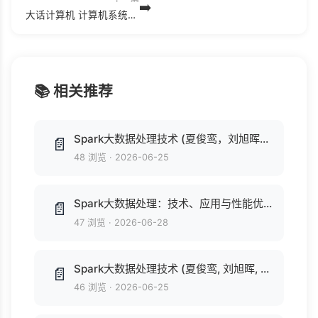
➡️
大话计算机 计算机系统底层架构原理极限剖析 卷1 (张冬).pdf
📚 相关推荐
Spark大数据处理技术 (夏俊鸾，刘旭晖，邵赛赛，程浩，史鸣飞，黄洁著, 夏俊鸾, author).pdf
📄
48 浏览
·
2026-06-25
Spark大数据处理：技术、应用与性能优化 (大数据技术丛书) (高彦杰 著 [著, 高彦杰]).pdf
📄
47 浏览
·
2026-06-28
Spark大数据处理技术 (夏俊鸾, 刘旭晖, 邵赛赛, 程浩, 史鸣飞, 黄洁, ePUBw.COM).azw3
📄
46 浏览
·
2026-06-25