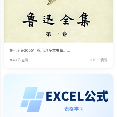
鲁迅全集2005年版,包含多本书籍。...
👁️
43 次查看
📎
19 个资源