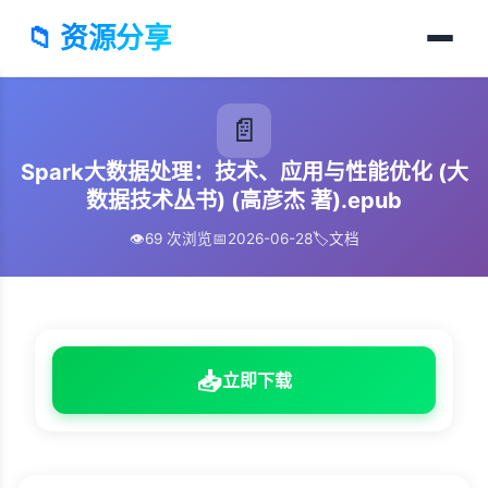
📁 资源分享
📄
Spark大数据处理：技术、应用与性能优化 (大
数据技术丛书) (高彦杰 著).epub
👁️
69 次浏览
📅
2026-06-28
🏷️
文档
📥
立即下载