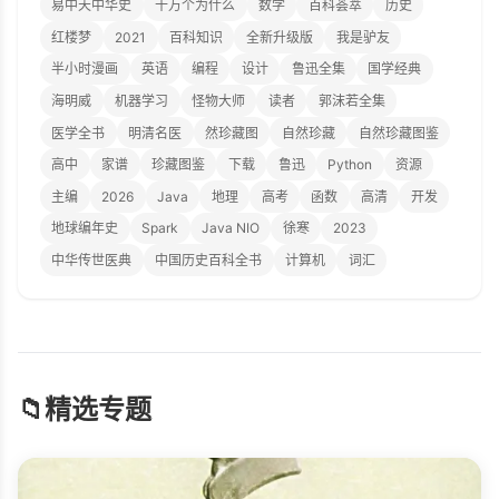
易中天中华史
十万个为什么
数学
百科荟萃
历史
红楼梦
2021
百科知识
全新升级版
我是驴友
半小时漫画
英语
编程
设计
鲁迅全集
国学经典
海明威
机器学习
怪物大师
读者
郭沫若全集
医学全书
明清名医
然珍藏图
自然珍藏
自然珍藏图鉴
高中
家谱
珍藏图鉴
下载
鲁迅
Python
资源
主编
2026
Java
地理
高考
函数
高清
开发
地球编年史
Spark
Java NIO
徐寒
2023
中华传世医典
中国历史百科全书
计算机
词汇
📁
精选专题