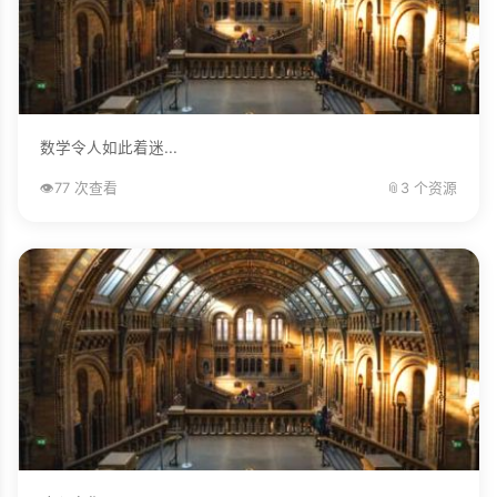
数学令人如此着迷...
👁️
77 次查看
📎
3 个资源