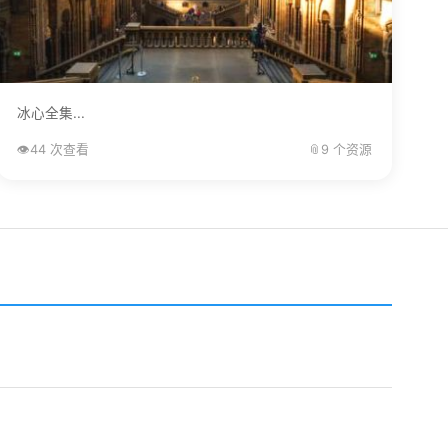
冰心全集...
👁️
44 次查看
📎
9 个资源