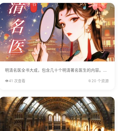
明清名医全书大成，包含几十个明清著名医生的内容。...
👁️
41 次查看
📎
20 个资源