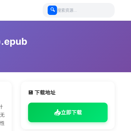
🔍
epub
💾 下载地址
计
📥
立即下载
无
性