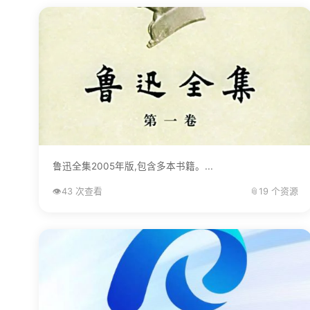
鲁迅全集2005年版,包含多本书籍。...
👁️
43 次查看
📎
19 个资源