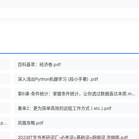
百科荟萃：经济卷.pdf
深入浅出Python机器学习 (段小手著) .pdf
第6课-条件统计：掌握条件统计，让你透过数据直达本质.mp4
重来2：更为简单高效的远程工作方式 ( etc.).pdf
MongoDB进阶与实战：微服务整合、性能优化、架构管理.pdf
凤凰攻略.pdf
2023红宝书考研词汇-必考词+基础词+超纲词 浓缩版.pdf