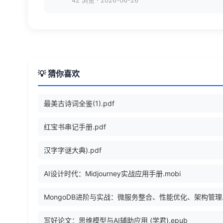
42 浏览
·
2026-06-26
💡 猜你喜欢
最美古诗词全鉴(1).pdf
红宝书串记手册.pdf
汉字字谜大典).pdf
AI设计时代：Midjourney实战应用手册.mobi
写好论文：思维模型与AI辅助应用 (学君).epub