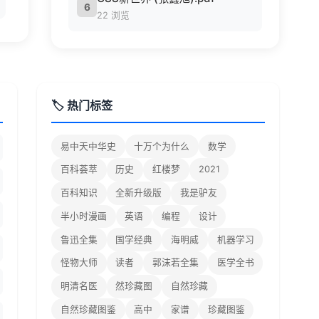
6
22 浏览
🏷️ 热门标签
易中天中华史
十万个为什么
数学
百科荟萃
历史
红楼梦
2021
百科知识
全新升级版
我是驴友
半小时漫画
英语
编程
设计
鲁迅全集
国学经典
海明威
机器学习
怪物大师
读者
郭沫若全集
医学全书
明清名医
然珍藏图
自然珍藏
自然珍藏图鉴
高中
家谱
珍藏图鉴