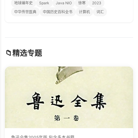
地球编年史
Spark
Java NIO
徐寒
2023
中华传世医典
中国历史百科全书
计算机
词汇
📁
精选专题
鲁迅全集2005年版,包含多本书籍。...