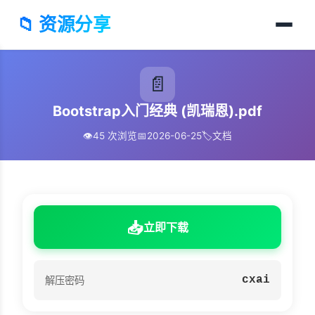
📁 资源分享
📄
Bootstrap入门经典 (凯瑞恩).pdf
👁️
45 次浏览
📅
2026-06-25
🏷️
文档
📥
立即下载
cxai
解压密码