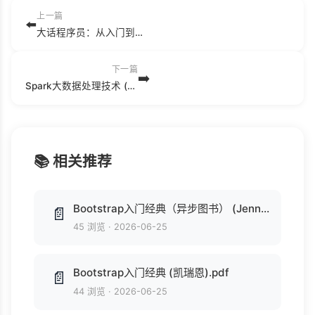
上一篇
⬅️
大话程序员：从入门到优秀全攻略 (安晓辉).pdf
下一篇
➡️
Spark大数据处理技术 (夏俊鸾，刘旭晖，邵赛赛，程浩，史鸣飞，黄洁著, 夏俊鸾, author).pdf
📚 相关推荐
Bootstrap入门经典（异步图书） (Jennifer Kyrnin).epub
📄
45 浏览
·
2026-06-25
Bootstrap入门经典 (凯瑞恩).pdf
📄
44 浏览
·
2026-06-25