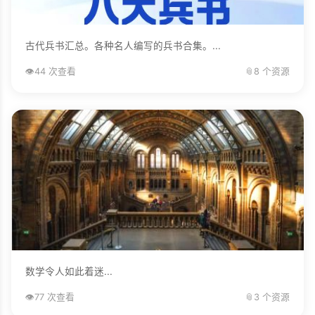
古代兵书汇总。各种名人编写的兵书合集。...
👁️
44 次查看
📎
8 个资源
数学令人如此着迷...
👁️
77 次查看
📎
3 个资源