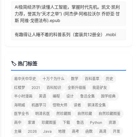
AI极简经济学(读懂人工智能，掌握时代先机。凯文·凯利
力荐，誉其为“天才之举”) (阿杰伊·阿格拉沃尔 乔舒亚·甘
斯 阿维·戈德法布).epub
有趣得让人睡不着的科普系列（套装共12册全）.mobi
🏷️ 热门标签
易中天中华史
十万个为什么
数学
百科荟萃
历史
红楼梦
2021
百科知识
全新升级版
我是驴友
半小时漫画
英语
编程
设计
鲁迅全集
国学经典
海明威
机器学习
怪物大师
读者
郭沫若全集
医学全书
明清名医
然珍藏图
自然珍藏
自然珍藏图鉴
高中
家谱
珍藏图鉴
下载
鲁迅
Python
资源
主编
2026
Java
地理
高考
函数
高清
开发