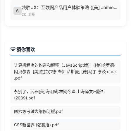
决胜UX：互联网产品用户体验策略 ([美] Jaime Levy [[美] Jaime Levy]).epub
6
20 浏览
💡 猜你喜欢
计算机程序的构造和解释（JavaScript版） ([美]哈罗德·
阿贝尔森, [美]杰拉尔德·杰伊·萨斯曼, [德]马丁·亨茨 etc.)
.pdf
永别了，武器[美]海明威.林疑今译.上海译文出版社
(2009).pdf
四六级考试大纲修订版.pdf
CSS新世界 (张鑫旭).pdf