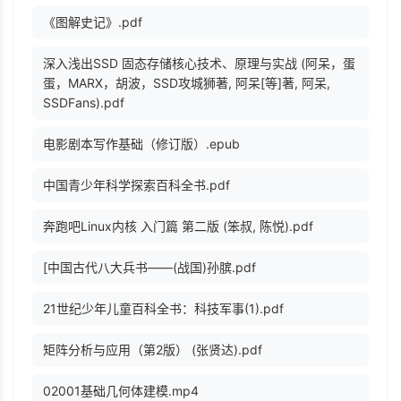
《图解史记》.pdf
深入浅出SSD 固态存储核心技术、原理与实战 (阿呆，蛋
蛋，MARX，胡波，SSD攻城狮著, 阿呆[等]著, 阿呆,
SSDFans).pdf
电影剧本写作基础（修订版）.epub
中国青少年科学探索百科全书.pdf
奔跑吧Linux内核 入门篇 第二版 (笨叔, 陈悦).pdf
[中国古代八大兵书——(战国)孙膑.pdf
21世纪少年儿童百科全书：科技军事(1).pdf
矩阵分析与应用（第2版） (张贤达).pdf
02001基础几何体建模.mp4