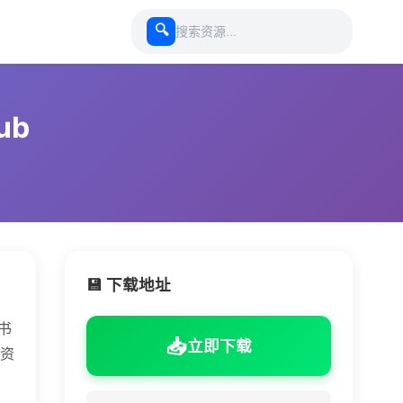
🔍
ub
💾 下载地址
。书
📥
立即下载
是资