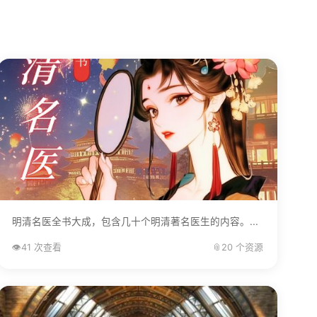
明清名医全书大成，包含几十个明清著名医生的内容。...
👁️
41 次查看
📎
20 个资源