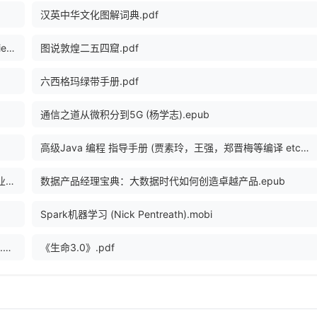
汉英中华文化图解词典.pdf
深入浅出神经网络与深度学习 (迈克尔·尼尔森（Michael Nielsen）).pdf
图说敦煌二五四窟.pdf
六西格玛绿带手册.pdf
通信之道从微积分到5G (杨学志).epub
高级Java 编程 指导手册 (贾素玲，王强，郑晋梅等编译 etc.).pdf
信息系统项目管理师教程 (第3版全国计算机技术与软件专业技术资格水平考试指定用书) (谭志彬、柳纯录 主编 周立新、卢光明 副主编).pdf
数据产品经理宝典：大数据时代如何创造卓越产品.epub
Spark机器学习 (Nick Pentreath).mobi
[获诺贝尔文学奖作家丛书]老人与海[美]海明威.董衡巽等译.漓江出版社(1987).pdf
《生命3.0》.pdf