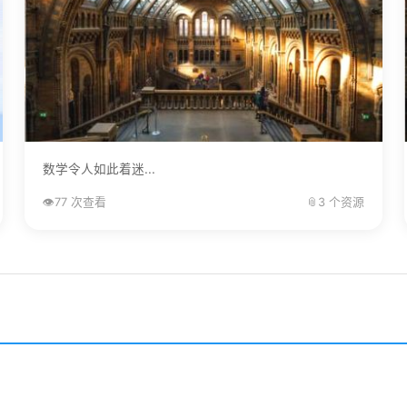
数学令人如此着迷...
👁️
77 次查看
📎
3 个资源