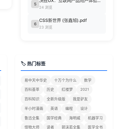
决胜UX：互联网产品用户体验策略 ([美] Jaime Levy [[美] Jaime Levy]).epub
5
24 浏览
CSS新世界 (张鑫旭).pdf
6
23 浏览
🏷️ 热门标签
易中天中华史
十万个为什么
数学
百科荟萃
历史
红楼梦
2021
百科知识
全新升级版
我是驴友
半小时漫画
英语
编程
设计
鲁迅全集
国学经典
海明威
机器学习
怪物大师
读者
郭沫若全集
医学全书