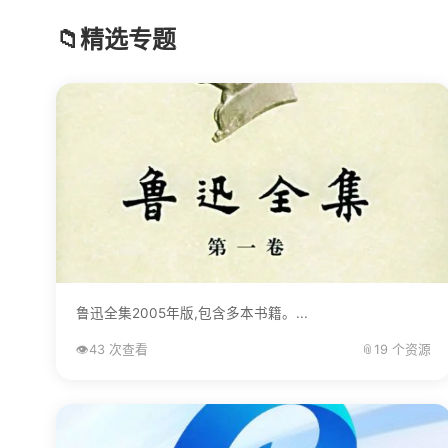
📁
精选专题
鲁迅全集2005年版,包含多本书籍。...
👁️
43 次查看
📎
19 个资源