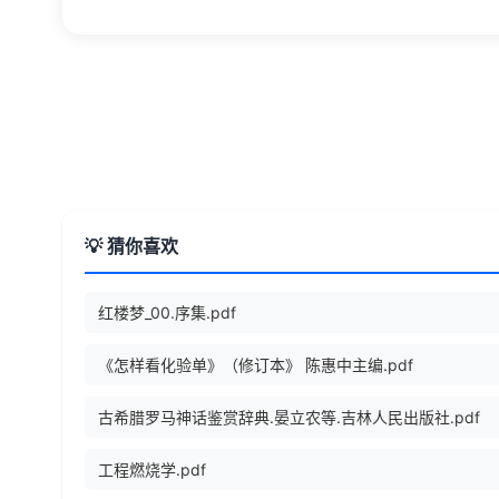
💡 猜你喜欢
红楼梦_00.序集.pdf
《怎样看化验单》（修订本》 陈惠中主编.pdf
古希腊罗马神话鉴赏辞典.晏立农等.吉林人民出版社.pdf
工程燃烧学.pdf