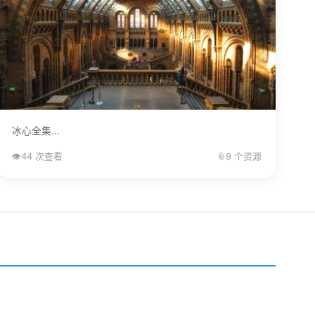
冰心全集...
👁️
44 次查看
📎
9 个资源