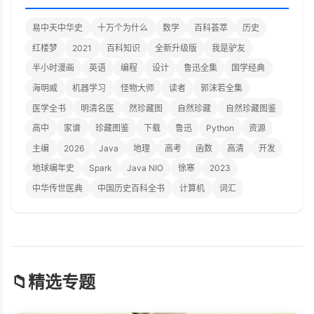
易中天中华史
十万个为什么
数学
百科荟萃
历史
红楼梦
2021
百科知识
全新升级版
我是驴友
半小时漫画
英语
编程
设计
鲁迅全集
国学经典
海明威
机器学习
怪物大师
读者
郭沫若全集
医学全书
明清名医
然珍藏图
自然珍藏
自然珍藏图鉴
高中
家谱
珍藏图鉴
下载
鲁迅
Python
资源
主编
2026
Java
地理
高考
函数
高清
开发
地球编年史
Spark
Java NIO
徐寒
2023
中华传世医典
中国历史百科全书
计算机
词汇
📁
精选专题