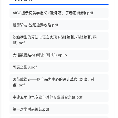
AIGC提示词美学定义 (傅炯 著；于春雨 绘制).pdf
我是驴友-沈阳旅游攻略.pdf
妙趣横生的算法 C语言实现 (杨峰编著, 杨峰编著, 杨
峰).pdf
大话数据结构 (程杰 [程杰]).epub
阿衰全集3.pdf
破茧成蝶2——以产品为中心的设计革命 (刘津，孙
睿).pdf
中建五局电气专业与其他专业融合之路.pdf
第一次学时尚编结.pdf