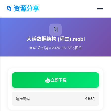
📁 资源分享
📄
大话数据结构 (程杰).mobi
👁️
47 次浏览
📅
2026-06-23
🏷️
图片
📥
立即下载
4saj
解压密码