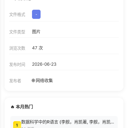
文件格式
-
图片
文件类型
47 次
浏览次数
2026-06-23
发布时间
🌐 网络收集
发布者
🔥 本月热门
数据科学中的R语言 (李舰，肖凯著, 李舰，肖凯著；吴喜之审校, Pdg2Pic).pdf
1