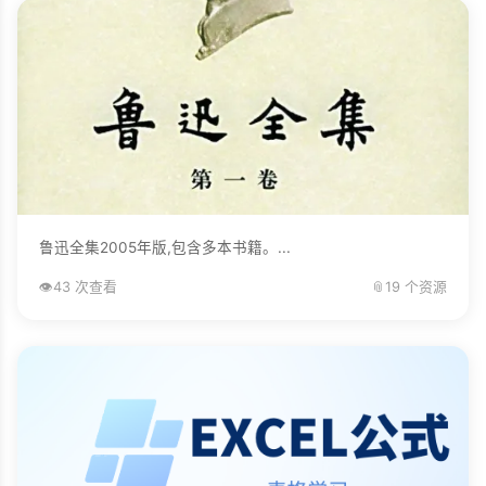
鲁迅全集2005年版,包含多本书籍。...
👁️
43 次查看
📎
19 个资源