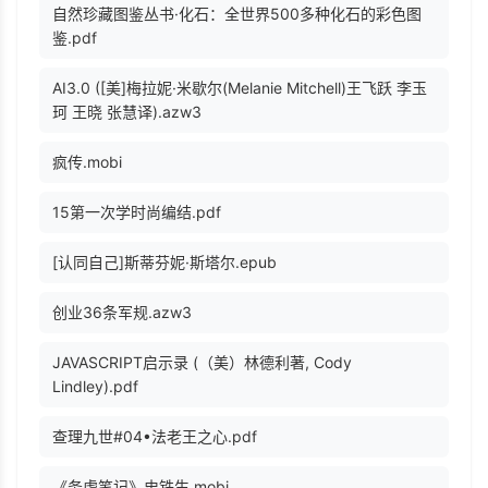
自然珍藏图鉴丛书·化石：全世界500多种化石的彩色图
鉴.pdf
AI3.0 ([美]梅拉妮·米歇尔(Melanie Mitchell)王飞跃 李玉
珂 王晓 张慧译).azw3
疯传.mobi
15第一次学时尚编结.pdf
[认同自己]斯蒂芬妮·斯塔尔.epub
创业36条军规.azw3
JAVASCRIPT启示录 (（美）林德利著, Cody
Lindley).pdf
查理九世#04•法老王之心.pdf
《务虚笔记》史铁生.mobi