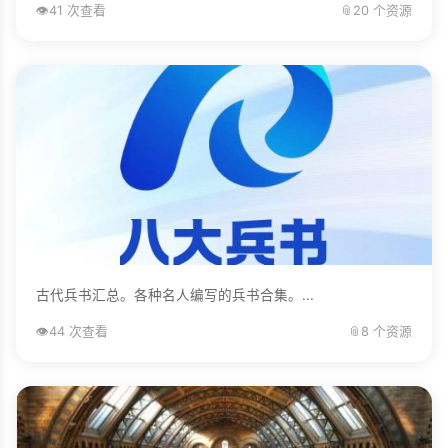
👁️
41 次查看
📎
20 个资源
古代兵书汇总。各种名人编写的兵书合集。...
👁️
44 次查看
📎
8 个资源