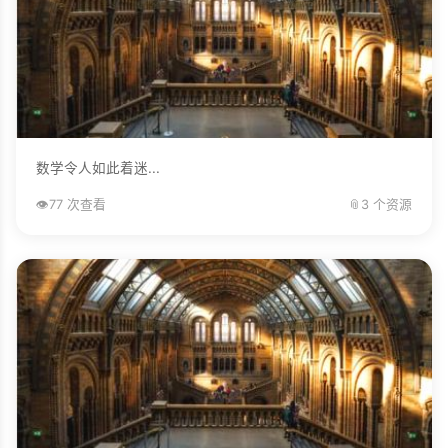
数学令人如此着迷...
👁️
77 次查看
📎
3 个资源