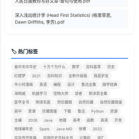
人民日报教你写好文章-金句与使用.pdf
深入浅出统计学 (Head First Statistics) (格里菲思,
Dawn Griffiths, 李芳).pdf
🏷️ 热门标签
易中天中华史
十万个为什么
数学
百科荟萃
历史
红楼梦
2021
百科知识
全新升级版
我是驴友
半小时漫画
英语
编程
设计
鲁迅全集
国学经典
海明威
机器学习
怪物大师
读者
郭沫若全集
医学全书
明清名医
然珍藏图
自然珍藏
自然珍藏图鉴
高中
家谱
珍藏图鉴
下载
鲁迅
Python
资源
主编
2026
Java
地理
高考
函数
高清
开发
地球编年史
Spark
Java NIO
徐寒
2023
中华传世医典
中国历史百科全书
计算机
词汇