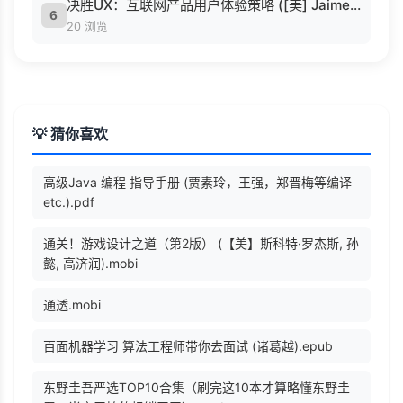
决胜UX：互联网产品用户体验策略 ([美] Jaime Levy [[美] Jaime Levy]).epub
6
20 浏览
💡 猜你喜欢
高级Java 编程 指导手册 (贾素玲，王强，郑晋梅等编译
etc.).pdf
通关！游戏设计之道（第2版） (【美】斯科特·罗杰斯, 孙
懿, 高济润).mobi
通透.mobi
百面机器学习 算法工程师带你去面试 (诸葛越).epub
东野圭吾严选TOP10合集（刷完这10本才算略懂东野圭