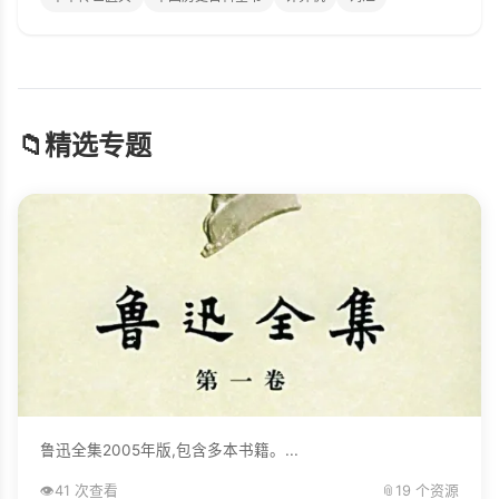
📁
精选专题
鲁迅全集2005年版,包含多本书籍。...
👁️
41 次查看
📎
19 个资源