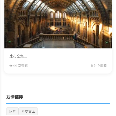
冰心全集...
👁️
44 次查看
📎
9 个资源
友情链接
运营
星空文库