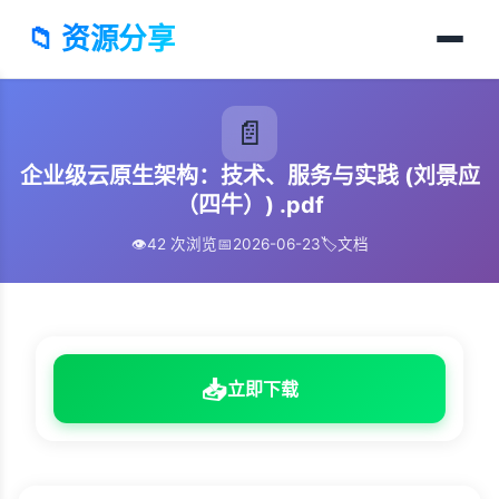
📁 资源分享
📄
企业级云原生架构：技术、服务与实践 (刘景应
（四牛）) .pdf
👁️
42 次浏览
📅
2026-06-23
🏷️
文档
📥
立即下载