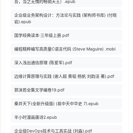
吾，当之无愧的畅销天王）.epub
企业级业务架构设计：方法论与实践 (架构师书库) (付晓
岩).epub
国学经典读本·三年级上册.pdf
编程精粹编写高质量C语言代码 (Steve Maguire) .mobi
深入浅出通信原理 (陈爱军).pdf
边缘计算原理与实践 (谢人超 黄韬 杨帆 刘韵洁 著).pdf
郭沫若全集文学编卷19.pdf
秦并天下(全新升级版) (易中天中华史 7).epub
半小时漫画唐诗2.epub
企业级DevOps技术与工具实战 (刘淼).pdf