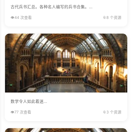
古代兵书汇总。各种名人编写的兵书合集。...
👁️
44 次查看
📎
8 个资源
数学令人如此着迷...
👁️
77 次查看
📎
3 个资源