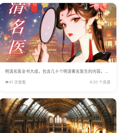
明清名医全书大成，包含几十个明清著名医生的内容。...
👁️
41 次查看
📎
20 个资源