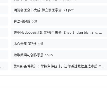
明清名医全书大成(薛立斋医学全书 ).pdf
算法-第4版.pdf
典型Hadoop云计算 (赵书兰编著, Zhao Shulan bian zhu, 赵书兰, author).pdf
冰心全集 第7卷.pdf
诗歌阅读与创作手册.epub
JavaScript-忍者秘籍 (第2版) (John Resig, Bear Bibeault, Josip Maras 著 etc.).pdf
第6课-条件统计：掌握条件统计，让你透过数据直达本质.mp4