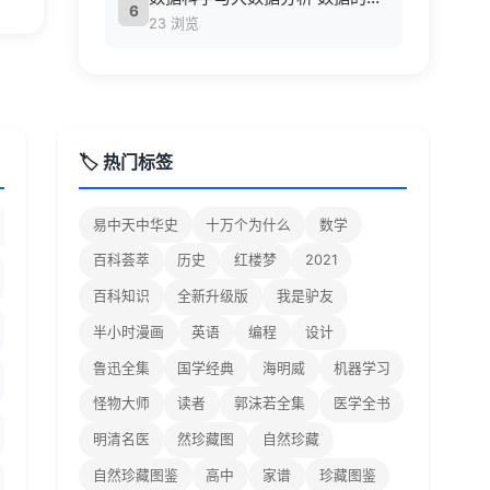
6
23 浏览
🏷️ 热门标签
易中天中华史
十万个为什么
数学
百科荟萃
历史
红楼梦
2021
百科知识
全新升级版
我是驴友
半小时漫画
英语
编程
设计
鲁迅全集
国学经典
海明威
机器学习
怪物大师
读者
郭沫若全集
医学全书
明清名医
然珍藏图
自然珍藏
自然珍藏图鉴
高中
家谱
珍藏图鉴