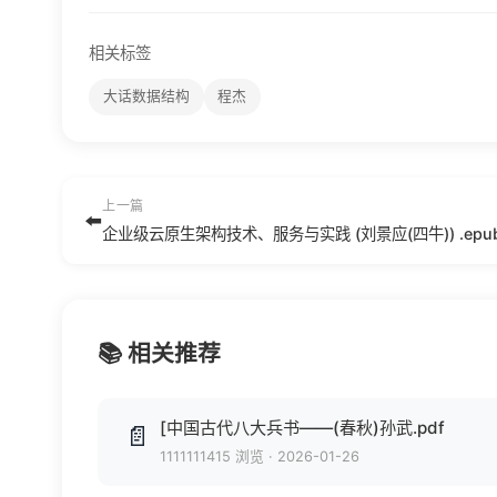
相关标签
大话数据结构
程杰
上一篇
⬅️
企业级云原生架构技术、服务与实践 (刘景应(四牛)) .epu
📚 相关推荐
[中国古代八大兵书——(春秋)孙武.pdf
📄
1111111415 浏览
·
2026-01-26