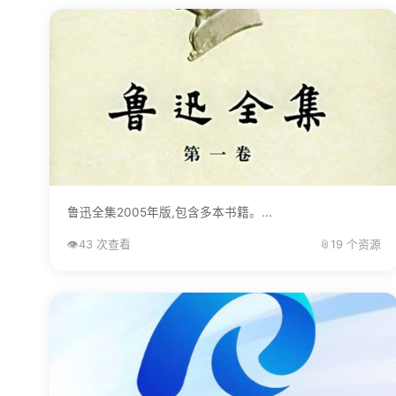
鲁迅全集2005年版,包含多本书籍。...
👁️
43 次查看
📎
19 个资源