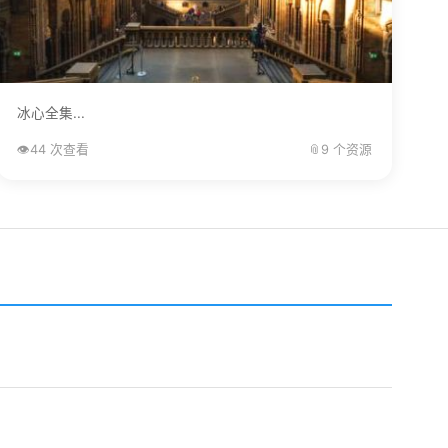
冰心全集...
👁️
44 次查看
📎
9 个资源