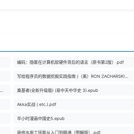
编码：隐匿在计算机软硬件背后的语言（原书第2版）.pdf
写给程序员的数据挖掘实践指南 (（美）RON ZACHARSKI著, (美)Ron Zacharski著 , 王斌译 etc.).pdf
家地理百科全书 珍藏版 套装共10册 (作者陆大道 主编，中国地理学会 编) .epub
奠基者(全新升级版) (易中天中华史 3).epub
Akka实战 ( etc.).pdf
半小时漫画中国史5.epub
装修水电工技能从入门到精通（图解版）.pdf