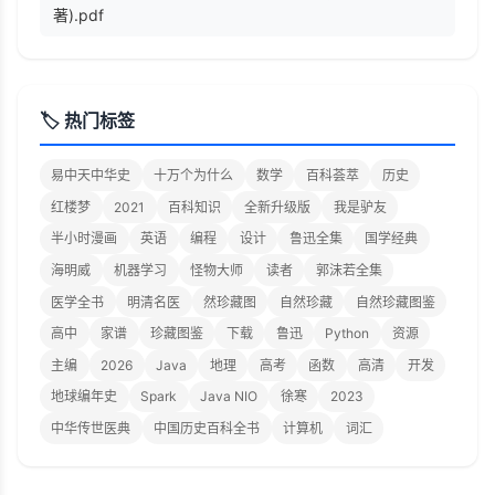
著).pdf
🏷️ 热门标签
易中天中华史
十万个为什么
数学
百科荟萃
历史
红楼梦
2021
百科知识
全新升级版
我是驴友
半小时漫画
英语
编程
设计
鲁迅全集
国学经典
海明威
机器学习
怪物大师
读者
郭沫若全集
医学全书
明清名医
然珍藏图
自然珍藏
自然珍藏图鉴
高中
家谱
珍藏图鉴
下载
鲁迅
Python
资源
主编
2026
Java
地理
高考
函数
高清
开发
地球编年史
Spark
Java NIO
徐寒
2023
中华传世医典
中国历史百科全书
计算机
词汇