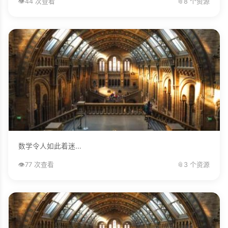
👁️
44 次查看
📎
8 个资源
数学令人如此着迷...
👁️
77 次查看
📎
3 个资源