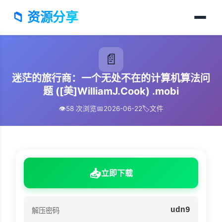
📁 资源分享
📄
迷茫的旅行商：一个无处不在的计算机算法问
题 ([美]WilliamJ.Cook) .mobi
👁️
58 次浏览
📅
2026-06-22
🏷️
文件
📥
立即下载
udn9
解压密码