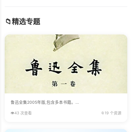
📁
精选专题
鲁迅全集2005年版,包含多本书籍。...
👁️
43 次查看
📎
19 个资源