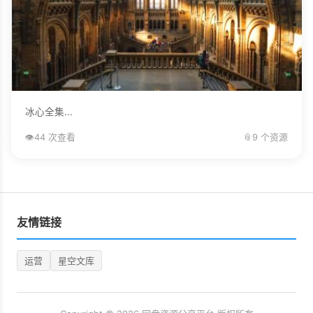
冰心全集...
👁️
44 次查看
📎
9 个资源
友情链接
运营
星空文库