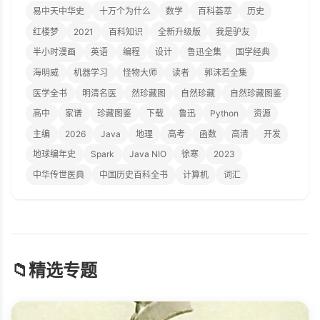
易中天中华史
十万个为什么
数学
百科荟萃
历史
红楼梦
2021
百科知识
全新升级版
我是驴友
半小时漫画
英语
编程
设计
鲁迅全集
国学经典
海明威
机器学习
怪物大师
读者
郭沫若全集
医学全书
明清名医
然珍藏图
自然珍藏
自然珍藏图鉴
高中
家谱
珍藏图鉴
下载
鲁迅
Python
资源
主编
2026
Java
地理
高考
函数
高清
开发
地球编年史
Spark
Java NIO
徐寒
2023
中华传世医典
中国历史百科全书
计算机
词汇
📁
精选专题