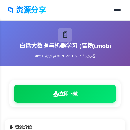
📁 资源分享
📄
白话大数据与机器学习 (高扬).mobi
👁️
51 次浏览
📅
2026-06-21
🏷️
文档
📥
立即下载
📝 资源介绍