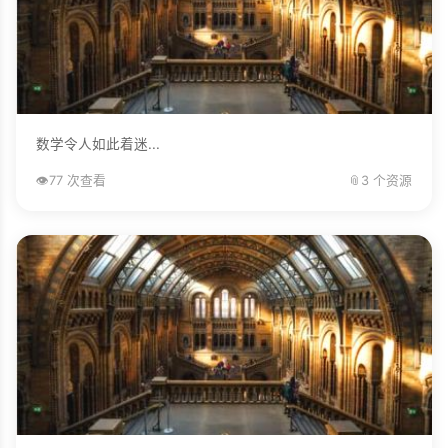
数学令人如此着迷...
👁️
77 次查看
📎
3 个资源