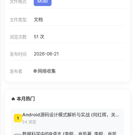
文件格式
MOBI
文档
文件类型
51 次
浏览次数
2026-06-21
发布时间
🌐 网络收集
发布者
🔥 本月热门
Android源码设计模式解析与实战 (何红辉，关爱民著, 何红辉, 关爱民著, 何红辉, 关爱民).pdf
1
24 浏览
数据科学中的R语言 (李舰，肖凯著, 李舰，肖凯著；吴喜之审校, Pdg2Pic).pdf