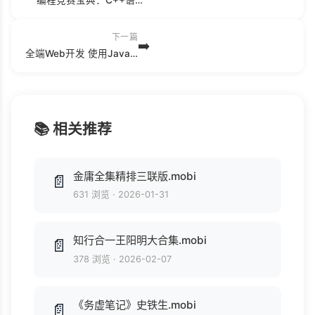
下一篇
➡️
全端Web开发 使用JavaScript与Java (图灵程序设计丛书) .epub
📚 相关推荐
金庸全集精排三联版.mobi
📄
631 浏览
·
2026-01-31
知行合一王阳明大合集.mobi
📄
378 浏览
·
2026-02-07
《务虚笔记》史铁生.mobi
📄