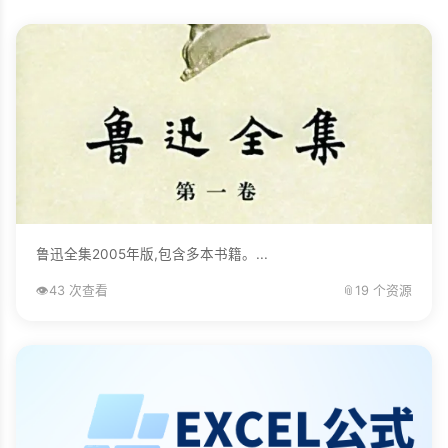
鲁迅全集2005年版,包含多本书籍。...
👁️
43 次查看
📎
19 个资源