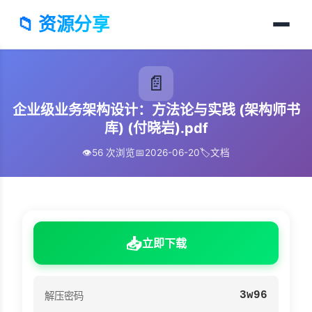
📁 资源分享
📄
企业级业务架构设计：方法论与实践 (架构师书
库) (付晓岩).pdf
👁️
56 次浏览
📅
2026-06-20
🏷️
文档
📥
立即下载
3w96
解压密码