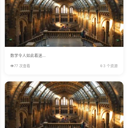
数学令人如此着迷...
👁️
77 次查看
📎
3 个资源