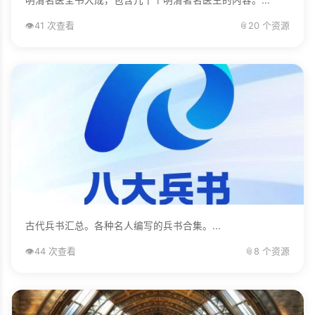
👁️
41 次查看
📎
20 个资源
古代兵书汇总。各种名人编写的兵书合集。...
👁️
44 次查看
📎
8 个资源