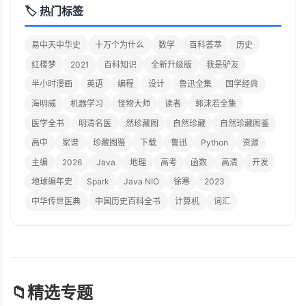
🏷️ 热门标签
易中天中华史
十万个为什么
数学
百科荟萃
历史
红楼梦
2021
百科知识
全新升级版
我是驴友
半小时漫画
英语
编程
设计
鲁迅全集
国学经典
海明威
机器学习
怪物大师
读者
郭沫若全集
医学全书
明清名医
然珍藏图
自然珍藏
自然珍藏图鉴
高中
家谱
珍藏图鉴
下载
鲁迅
Python
资源
主编
2026
Java
地理
高考
函数
高清
开发
地球编年史
Spark
Java NIO
徐寒
2023
中华传世医典
中国历史百科全书
计算机
词汇
📁
精选专题