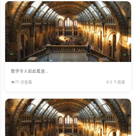
数学令人如此着迷...
👁️
77 次查看
📎
3 个资源