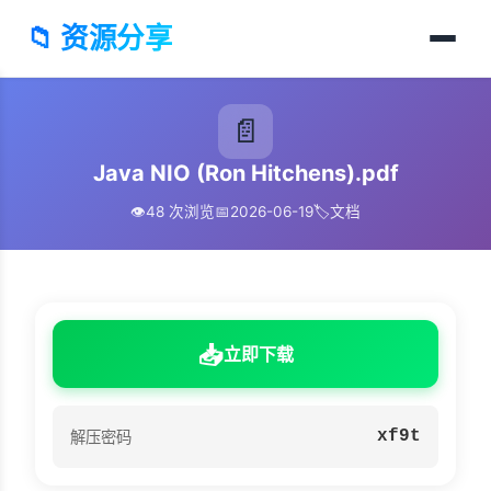
📁 资源分享
📄
Java NIO (Ron Hitchens).pdf
👁️
48 次浏览
📅
2026-06-19
🏷️
文档
📥
立即下载
xf9t
解压密码