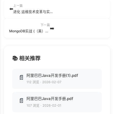
上一篇
⬅️
进化 运维技术变革与实践探索 (赵成著) .pdf
下一篇
➡️
MongoDB实战 (（美）班克（Banker，K.）著；丁雪丰译, 班克 (Banker, Kyle) etc.) .pdf
📚 相关推荐
阿里巴巴Java开发手册(1).pdf
📄
112 浏览
·
2026-02-07
阿里巴巴Java开发手册.pdf
📄
107 浏览
·
2026-02-01