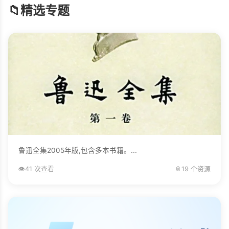
📁
精选专题
鲁迅全集2005年版,包含多本书籍。...
👁️
41 次查看
📎
19 个资源