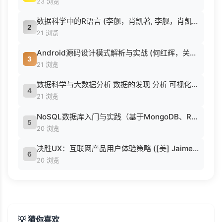
23 浏览
数据科学中的R语言 (李舰，肖凯著, 李舰，肖凯著；吴喜之审校, Pdg2Pic).pdf
2
21 浏览
Android源码设计模式解析与实战 (何红辉，关爱民著, 何红辉, 关爱民著, 何红辉, 关爱民).pdf
3
21 浏览
数据科学与大数据分析 数据的发现 分析 可视化与表示 ( etc.).epub
4
21 浏览
NoSQL数据库入门与实践（基于MongoDB、Redis） (刘瑜 刘胜松).pdf
5
20 浏览
决胜UX：互联网产品用户体验策略 ([美] Jaime Levy [[美] Jaime Levy]).epub
6
20 浏览
💡 猜你喜欢