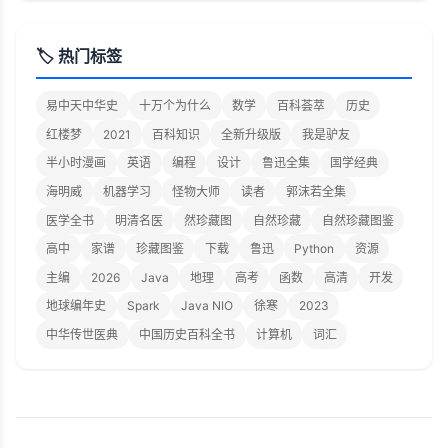
🏷️ 热门标签
易中天中华史
十万个为什么
数学
百科荟萃
历史
红楼梦
2021
百科知识
全新升级版
我是驴友
半小时漫画
英语
编程
设计
鲁迅全集
国学经典
海明威
机器学习
怪物大师
读者
郭沫若全集
医学全书
明清名医
然珍藏图
自然珍藏
自然珍藏图鉴
高中
家谱
珍藏图鉴
下载
鲁迅
Python
资源
主编
2026
Java
地理
高考
函数
高清
开发
地球编年史
Spark
Java NIO
徐寒
2023
中华传世医典
中国历史百科全书
计算机
词汇