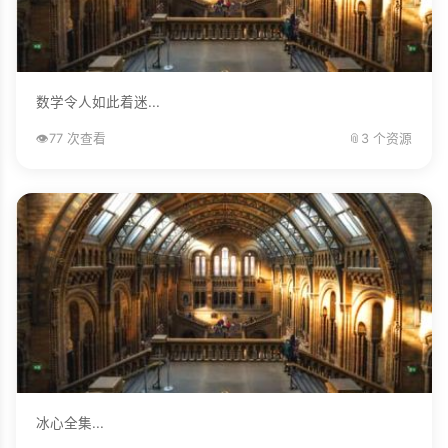
数学令人如此着迷...
👁️
77 次查看
📎
3 个资源
冰心全集...