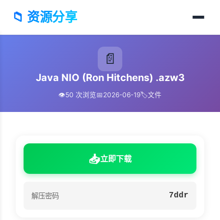
📁 资源分享
📄
Java NIO (Ron Hitchens) .azw3
👁️
50 次浏览
📅
2026-06-19
🏷️
文件
📥
立即下载
7ddr
解压密码