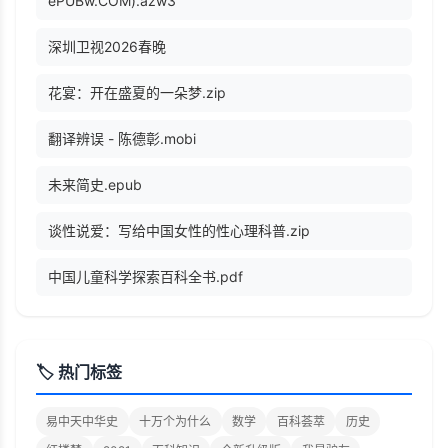
ePUBw.COM).azw3
深圳卫视2026春晚
花宴：开在盛夏的一朵梦.zip
翻译辨误 - 陈德彰.mobi
未来简史.epub
谈性说爱：写给中国女性的性心理科普.zip
中国儿童科学探索百科全书.pdf
🏷️ 热门标签
易中天中华史
十万个为什么
数学
百科荟萃
历史