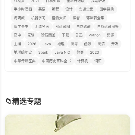
红楼梦
2021
百科知识
全新升级版
我是驴友
半小时漫画
英语
编程
设计
鲁迅全集
国学经典
海明威
机器学习
怪物大师
读者
郭沫若全集
医学全书
明清名医
然珍藏图
自然珍藏
自然珍藏图鉴
高中
家谱
珍藏图鉴
下载
鲁迅
Python
资源
主编
2026
Java
地理
高考
函数
高清
开发
地球编年史
Spark
Java NIO
徐寒
2023
中华传世医典
中国历史百科全书
计算机
词汇
📁
精选专题