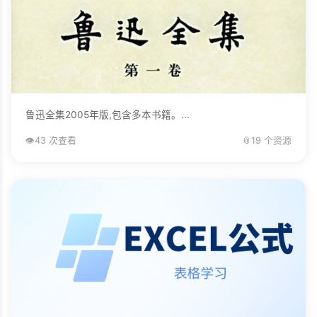
鲁迅全集2005年版,包含多本书籍。...
👁️
43 次查看
📎
19 个资源