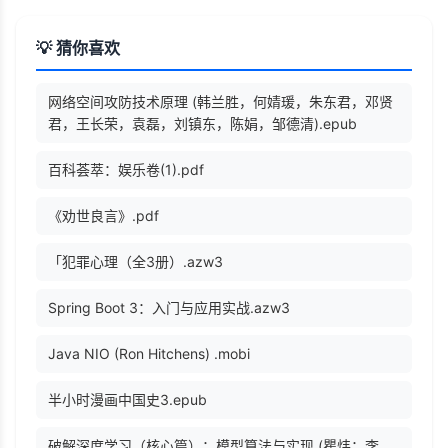
💡 猜你喜欢
网络空间攻防技术原理 (韩兰胜，何婧瑗，朱东君，邓贤
君，王长荣，袁磊，刘镇东，陈娟，邹德清).epub
百科荟萃：娱乐卷(1).pdf
《劝世良言》.pdf
「犯罪心理（全3册）.azw3
Spring Boot 3：入门与应用实战.azw3
Java NIO (Ron Hitchens) .mobi
半小时漫画中国史3.epub
破解深度学习（核心篇）：模型算法与实现 (瞿炜；李