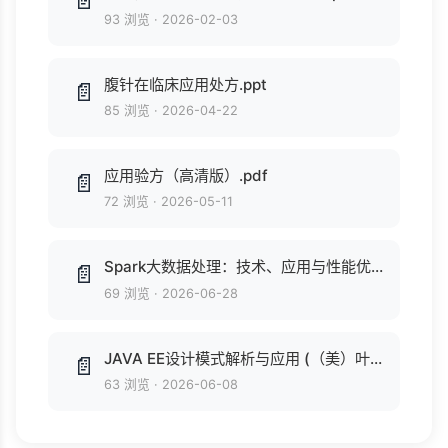
📄
93 浏览
·
2026-02-03
腹针在临床应用处方.ppt
📄
85 浏览
·
2026-04-22
应用验方（高清版）.pdf
📄
72 浏览
·
2026-05-11
Spark大数据处理：技术、应用与性能优化 (大数据技术丛书) (高彦杰 著).epub
📄
69 浏览
·
2026-06-28
JAVA EE设计模式解析与应用 (（美）叶尼，（美）希多姆著, (美)Murat Yener etc.) .pdf
📄
63 浏览
·
2026-06-08