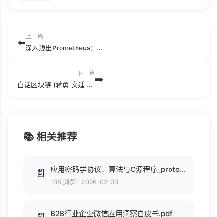
上一篇
⬅️
深入浅出Prometheus：原理、应用、源码与拓展详解 (陈晓宇) .epub
下一篇
➡️
白话区块链 (蒋勇 文延 嘉文) .mobi
📚 相关推荐
应用密码学协议、算法与C源程序_protocols, algorithms, and source code in C_13461584.pdf
📄
138 浏览
·
2026-02-03
B2B行业企业微信应用洞察白皮书.pdf