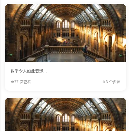
数学令人如此着迷...
👁️
77 次查看
📎
3 个资源