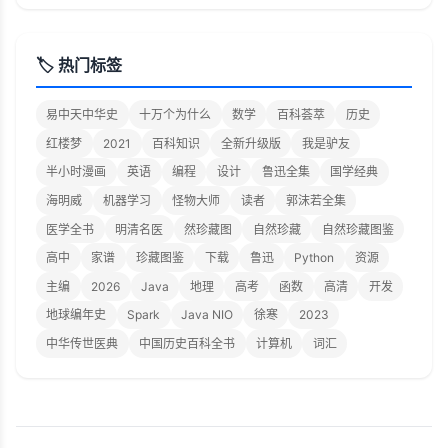
🏷️ 热门标签
易中天中华史
十万个为什么
数学
百科荟萃
历史
红楼梦
2021
百科知识
全新升级版
我是驴友
半小时漫画
英语
编程
设计
鲁迅全集
国学经典
海明威
机器学习
怪物大师
读者
郭沫若全集
医学全书
明清名医
然珍藏图
自然珍藏
自然珍藏图鉴
高中
家谱
珍藏图鉴
下载
鲁迅
Python
资源
主编
2026
Java
地理
高考
函数
高清
开发
地球编年史
Spark
Java NIO
徐寒
2023
中华传世医典
中国历史百科全书
计算机
词汇