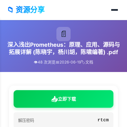
📁 资源分享
📄
深入浅出Prometheus：原理、应用、源码与
拓展详解 (陈晓宇，杨川胡，陈啸编著) .pdf
👁️
48 次浏览
📅
2026-06-19
🏷️
文档
📥
立即下载
rtcm
解压密码