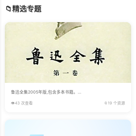
📁
精选专题
鲁迅全集2005年版,包含多本书籍。...
👁️
43 次查看
📎
19 个资源