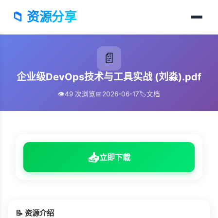
📁 资源分享
📄
企业级DevOps技术与工具实战 (刘淼).pdf
👁️
49 次浏览
📅
2026-06-17
🏷️
文档
📥
立即下载
📝 资源介绍