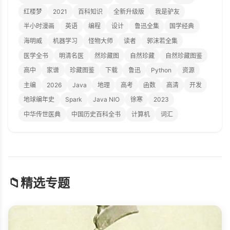
红楼梦
2021
百科知识
全新升级版
我是驴友
半小时漫画
英语
编程
设计
鲁迅全集
国学经典
海明威
机器学习
怪物大师
读者
郭沫若全集
医学全书
明清名医
然珍藏图
自然珍藏
自然珍藏图鉴
高中
家谱
珍藏图鉴
下载
鲁迅
Python
资源
主编
2026
Java
地理
高考
函数
高清
开发
地球编年史
Spark
Java NIO
徐寒
2023
中华传世医典
中国历史百科全书
计算机
词汇
📁
精选专题