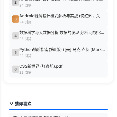
2
24 浏览
Android源码设计模式解析与实战 (何红辉，关爱民著, 何红辉, 关爱民著, 何红辉, 关爱民).pdf
3
24 浏览
数据科学与大数据分析 数据的发现 分析 可视化与表示 ( etc.).epub
4
23 浏览
Python袖珍指南(第5版) ([美] 马克·卢茨 (Mark Lutz) 著 候荣涛 译).pdf
5
22 浏览
CSS新世界 (张鑫旭).pdf
6
22 浏览
💡 猜你喜欢