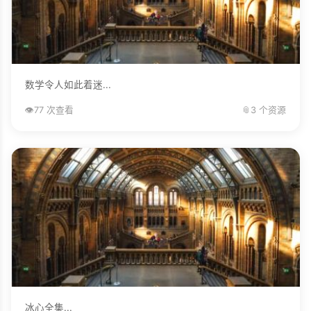
数学令人如此着迷...
👁️
77 次查看
📎
3 个资源
冰心全集...