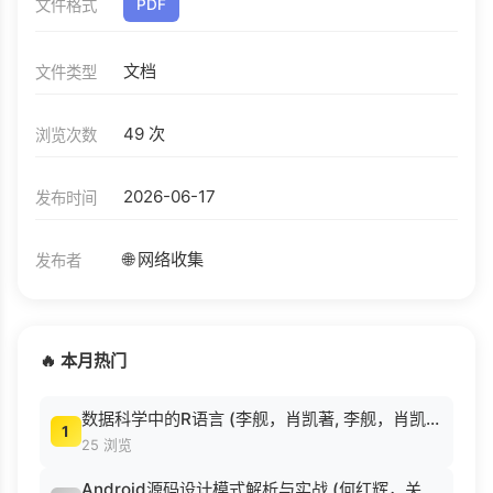
文件格式
PDF
文档
文件类型
49 次
浏览次数
2026-06-17
发布时间
🌐 网络收集
发布者
🔥 本月热门
数据科学中的R语言 (李舰，肖凯著, 李舰，肖凯著；吴喜之审校, Pdg2Pic).pdf
1
25 浏览
Android源码设计模式解析与实战 (何红辉，关爱民著, 何红辉, 关爱民著, 何红辉, 关爱民).pdf