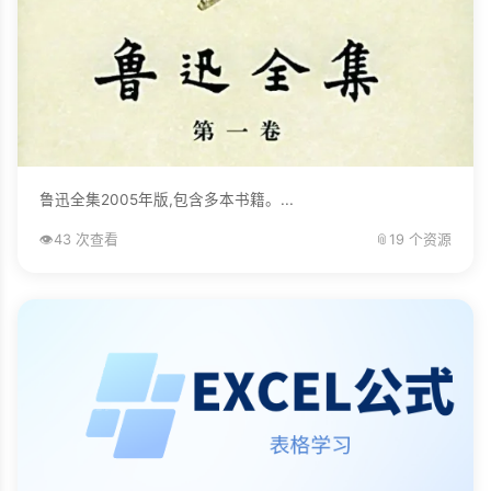
鲁迅全集2005年版,包含多本书籍。...
👁️
43 次查看
📎
19 个资源