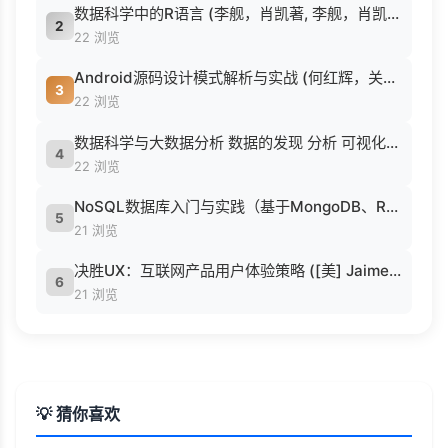
数据科学中的R语言 (李舰，肖凯著, 李舰，肖凯著；吴喜之审校, Pdg2Pic).pdf
2
22 浏览
Android源码设计模式解析与实战 (何红辉，关爱民著, 何红辉, 关爱民著, 何红辉, 关爱民).pdf
3
22 浏览
数据科学与大数据分析 数据的发现 分析 可视化与表示 ( etc.).epub
4
22 浏览
NoSQL数据库入门与实践（基于MongoDB、Redis） (刘瑜 刘胜松).pdf
5
21 浏览
决胜UX：互联网产品用户体验策略 ([美] Jaime Levy [[美] Jaime Levy]).epub
6
21 浏览
💡 猜你喜欢