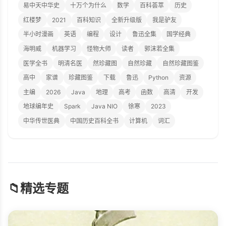
易中天中华史
十万个为什么
数学
百科荟萃
历史
红楼梦
2021
百科知识
全新升级版
我是驴友
半小时漫画
英语
编程
设计
鲁迅全集
国学经典
海明威
机器学习
怪物大师
读者
郭沫若全集
医学全书
明清名医
然珍藏图
自然珍藏
自然珍藏图鉴
高中
家谱
珍藏图鉴
下载
鲁迅
Python
资源
主编
2026
Java
地理
高考
函数
高清
开发
地球编年史
Spark
Java NIO
徐寒
2023
中华传世医典
中国历史百科全书
计算机
词汇
📁
精选专题