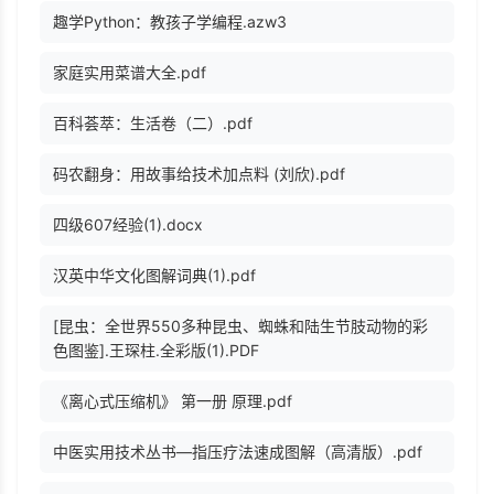
趣学Python：教孩子学编程.azw3
家庭实用菜谱大全.pdf
百科荟萃：生活卷（二）.pdf
码农翻身：用故事给技术加点料 (刘欣).pdf
四级607经验(1).docx
汉英中华文化图解词典(1).pdf
[昆虫：全世界550多种昆虫、蜘蛛和陆生节肢动物的彩
色图鉴].王琛柱.全彩版(1).PDF
《离心式压缩机》 第一册 原理.pdf
中医实用技术丛书—指压疗法速成图解（高清版）.pdf