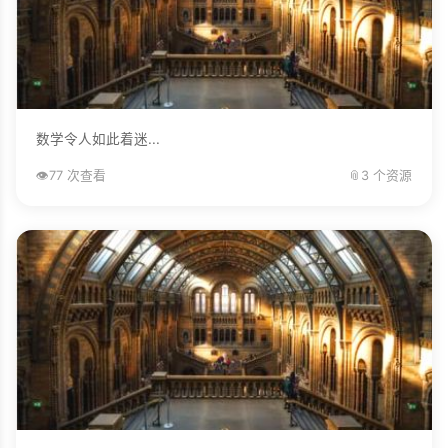
数学令人如此着迷...
👁️
77 次查看
📎
3 个资源