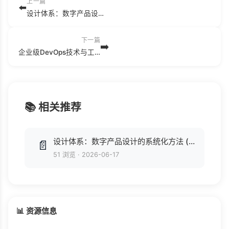
上一篇
⬅️
设计体系：数字产品设计的系统化方法 ([英] 阿拉·霍尔马托娃, 望以文) .pdf
下一篇
➡️
企业级DevOps技术与工具实战 (刘淼).pdf
📚 相关推荐
设计体系：数字产品设计的系统化方法 ([英] 阿拉·霍尔马托娃, 望以文) .pdf
📄
51 浏览
·
2026-06-17
📊 资源信息