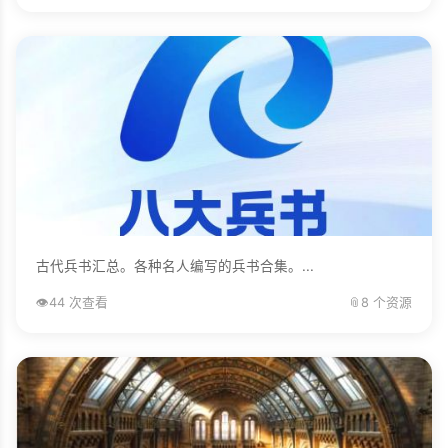
古代兵书汇总。各种名人编写的兵书合集。...
👁️
44 次查看
📎
8 个资源