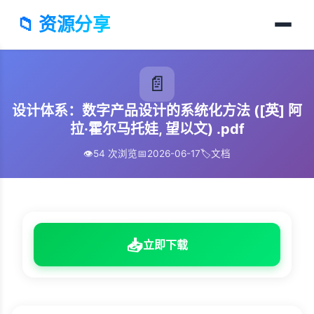
📁 资源分享
📄
设计体系：数字产品设计的系统化方法 ([英] 阿
拉·霍尔马托娃, 望以文) .pdf
👁️
54 次浏览
📅
2026-06-17
🏷️
文档
📥
立即下载