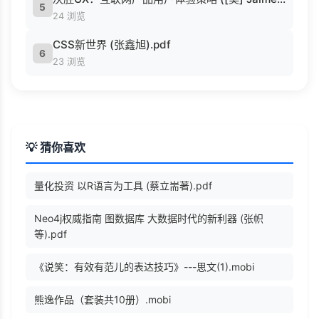
5
24 浏览
CSS新世界 (张鑫旭).pdf
6
23 浏览
💡 猜你喜欢
量化投资 以R语言为工具 (蔡立耑著).pdf
Neo4j权威指南 图数据库 大数据时代的新利器 (张帜
等).pdf
《说笑：有效有范儿的表达技巧》---思文(1).mobi
熊逸作品（套装共10册）.mobi