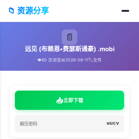
📁 资源分享
📄
远见 (布赖恩•费瑟斯通豪) .mobi
👁️
60 次浏览
📅
2026-06-11
🏷️
文件
📥
立即下载
wucv
解压密码