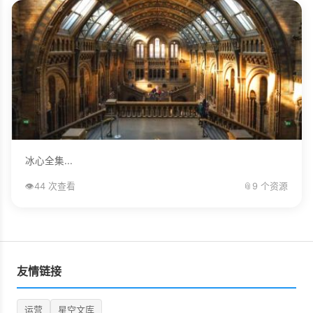
冰心全集...
👁️
44 次查看
📎
9 个资源
友情链接
运营
星空文库