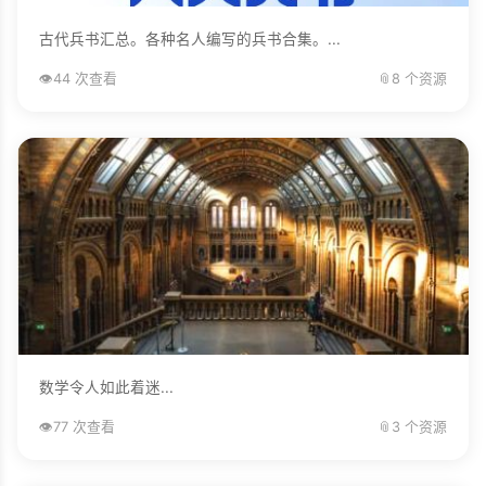
古代兵书汇总。各种名人编写的兵书合集。...
👁️
44 次查看
📎
8 个资源
数学令人如此着迷...
👁️
77 次查看
📎
3 个资源