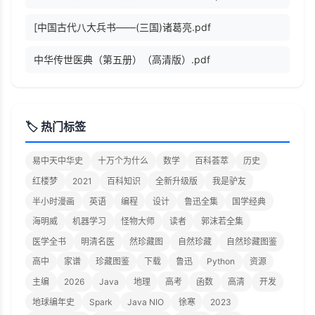
[中国古代八大兵书——(三国)诸葛亮.pdf
中华传世医典（第五册）（高清版）.pdf
🏷️ 热门标签
易中天中华史
十万个为什么
数学
百科荟萃
历史
红楼梦
2021
百科知识
全新升级版
我是驴友
半小时漫画
英语
编程
设计
鲁迅全集
国学经典
海明威
机器学习
怪物大师
读者
郭沫若全集
医学全书
明清名医
然珍藏图
自然珍藏
自然珍藏图鉴
高中
家谱
珍藏图鉴
下载
鲁迅
Python
资源
主编
2026
Java
地理
高考
函数
高清
开发
地球编年史
Spark
Java NIO
徐寒
2023