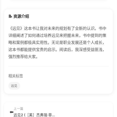
📝 资源介绍
《远见》这本书让我对未来的规划有了全新的认识。书中
详细阐述了如何通过培养远见来把握未来，书中提到的策
略和案例都极具实用性。无论是职业发展还是个人成长，
这本书都能提供宝贵的启示。阅读后，我深感受益匪浅，
强烈推荐给大家。
相关标签
远见
上一篇
⬅️
远见2 (［美］杰弗瑞·菲佛王培译) .epub