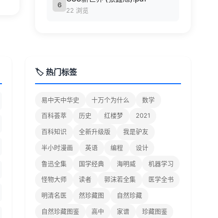
6
22 浏览
🏷️ 热门标签
易中天中华史
十万个为什么
数学
百科荟萃
历史
红楼梦
2021
百科知识
全新升级版
我是驴友
半小时漫画
英语
编程
设计
鲁迅全集
国学经典
海明威
机器学习
怪物大师
读者
郭沫若全集
医学全书
明清名医
然珍藏图
自然珍藏
自然珍藏图鉴
高中
家谱
珍藏图鉴