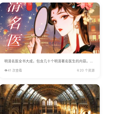
明清名医全书大成，包含几十个明清著名医生的内容。...
👁️
41 次查看
📎
20 个资源