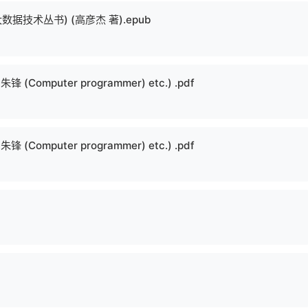
据技术丛书) (高彦杰 著).epub
omputer programmer) etc.) .pdf
omputer programmer) etc.) .pdf