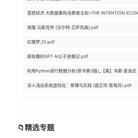
埃隆·马斯克传 [沃尔特·艾萨克森].pdf
红楼梦_10.pdf
超有趣的GPT AI公子逆袭记.pdf
深入浅出系统虚拟化：原理与实践 (戚正伟 管海兵).pdf
📁
精选专题