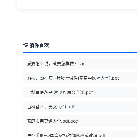
💡 猜你喜欢
爱要怎么说，爱要怎样做？.zip
落枕、颈椎病--针灸学课件(南京中医药大学).ppt
全科军医丛书 常见疾病诊治(1).pdf
百科荟萃：天文卷(1).pdf
家庭实用菜谱大全.pdf.doc
生存手册-英国皇家特种部队权威教程.pdf