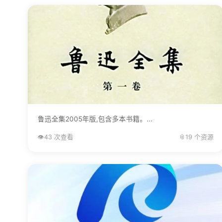
鲁迅全集2005年版,包含多本书籍。...
👁️
43 次查看
📎
19 个资源