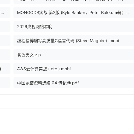
意愿经济 大数据重构消费者主权=THE INTENTION ECONOMY WHEN CUSTOMERS TAKE CHARGE (（美）多克·希尔斯（DOESEARLS）著；李小玉，高美译, 希尔斯
MONGODB实战 第2版 (Kyle Banker，Peter Bakkum著；徐雷，徐扬译 etc.) .pdf
2026央视网络春晚
编程精粹编写高质量C语言代码 (Steve Maguire) .mobi
食色男女.zip
利用Python进行数据分析(原书第3版)_【美】韦斯·麦金尼 (【美】韦斯·麦金尼,译者陈松).epub
AWS云计算实战 ( etc.).mobi
中国家谱资料选编 04 传记卷.pdf