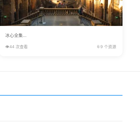
冰心全集...
👁️
44 次查看
📎
9 个资源