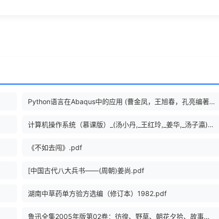
Python语言在Abaqus中的应用 (曹金凤，王旭春，孔亮编著, 曹金凤, 王旭春, 孔亮编著, 孔亮 etc.).pdf
计算机操作系统（慕课版）_(汤小丹,_王红玲,_姜华,_汤子瀛)_(Z-Library).pdf
《不如去闯》.pdf
[中国古代八大兵书——(周朝)姜尚.pdf
湖南中草药单方验方选编（修订本）1982.pdf
鲁迅全集2005年版第02卷：彷徨、野草、朝花夕拾、故事新编.pdf