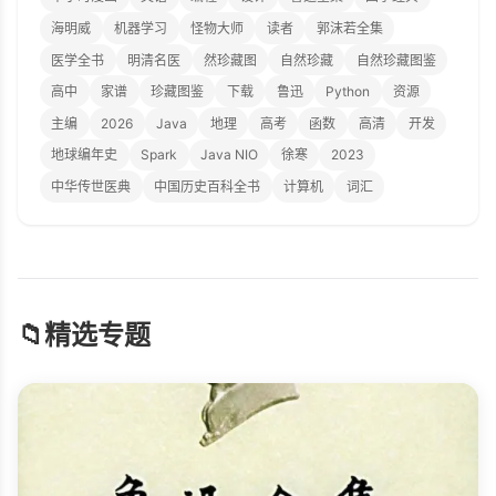
海明威
机器学习
怪物大师
读者
郭沫若全集
医学全书
明清名医
然珍藏图
自然珍藏
自然珍藏图鉴
高中
家谱
珍藏图鉴
下载
鲁迅
Python
资源
主编
2026
Java
地理
高考
函数
高清
开发
地球编年史
Spark
Java NIO
徐寒
2023
中华传世医典
中国历史百科全书
计算机
词汇
📁
精选专题