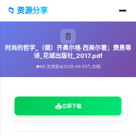
📁 资源分享
📄
时尚的哲学_（德）齐奥尔格·西美尔著；费勇等
译_花城出版社_2017.pdf
👁️
64 次浏览
📅
2026-06-05
🏷️
文档
📥
立即下载