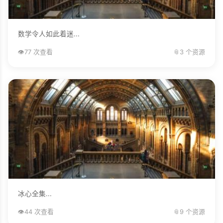
数学令人如此着迷...
👁️
77 次查看
📎
3 个资源
冰心全集...
👁️
44 次查看
📎
9 个资源