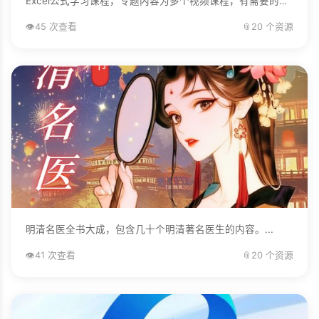
Excel公式学习课程，专题内容为多个视频课程，有需要的自己下载学习。...
👁️
45 次查看
📎
20 个资源
明清名医全书大成，包含几十个明清著名医生的内容。...
👁️
41 次查看
📎
20 个资源