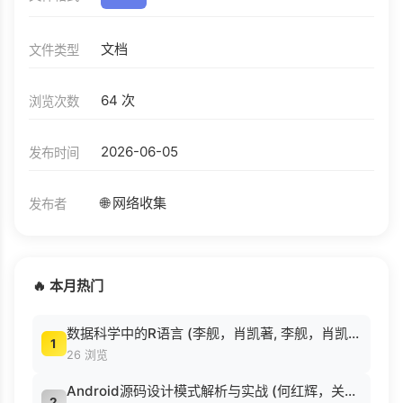
文档
文件类型
64 次
浏览次数
2026-06-05
发布时间
🌐 网络收集
发布者
🔥 本月热门
数据科学中的R语言 (李舰，肖凯著, 李舰，肖凯著；吴喜之审校, Pdg2Pic).pdf
1
26 浏览
Android源码设计模式解析与实战 (何红辉，关爱民著, 何红辉, 关爱民著, 何红辉, 关爱民).pdf
2