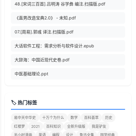
48.[宋词三百首].吕明涛 谷学彝 编注.扫描版.pdf
《直男改造宝典2.0》 - 未知.pdf
07.[周易].郭彧 译注.扫描版.pdf
大话软件工程：需求分析与软件设计.epub
大辞海：中国近现代史卷.pdf
中医基础理论.ppt
🏷️ 热门标签
易中天中华史
十万个为什么
数学
百科荟萃
历史
红楼梦
2021
百科知识
全新升级版
我是驴友
半小时漫画
英语
编程
设计
鲁迅全集
国学经典