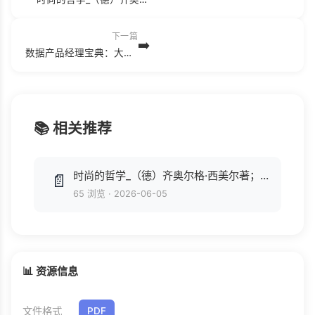
下一篇
➡️
数据产品经理宝典：大数据时代如何创造卓越产品.azw3
📚 相关推荐
时尚的哲学_（德）齐奥尔格·西美尔著；费勇等译_花城出版社_2017.pdf
📄
65 浏览
·
2026-06-05
📊 资源信息
文件格式
PDF