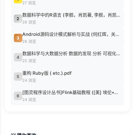
27 浏览
数据科学中的R语言 (李舰，肖凯著, 李舰，肖凯著；吴喜之审校, Pdg2Pic).pdf
2
26 浏览
Android源码设计模式解析与实战 (何红辉，关爱民著, 何红辉, 关爱民著, 何红辉, 关爱民).pdf
3
26 浏览
数据科学与大数据分析 数据的发现 分析 可视化与表示 ( etc.).epub
4
25 浏览
重构 Ruby版 ( etc.).pdf
5
24 浏览
[图灵程序设计丛书]Flink基础教程 ([美] 埃伦•弗里德曼 [希] 科斯塔斯•宙马斯).pdf
6
24 浏览