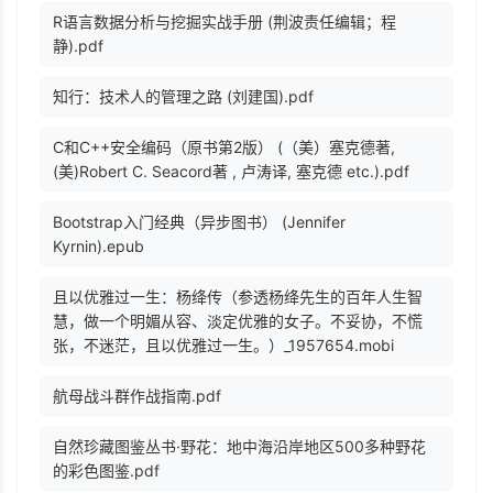
R语言数据分析与挖掘实战手册 (荆波责任编辑；程
静).pdf
知行：技术人的管理之路 (刘建国).pdf
C和C++安全编码（原书第2版） (（美）塞克德著,
(美)Robert C. Seacord著 , 卢涛译, 塞克德 etc.).pdf
Bootstrap入门经典（异步图书） (Jennifer
Kyrnin).epub
且以优雅过一生：杨绛传（参透杨绛先生的百年人生智
慧，做一个明媚从容、淡定优雅的女子。不妥协，不慌
张，不迷茫，且以优雅过一生。）_1957654.mobi
航母战斗群作战指南.pdf
自然珍藏图鉴丛书·野花：地中海沿岸地区500多种野花
的彩色图鉴.pdf