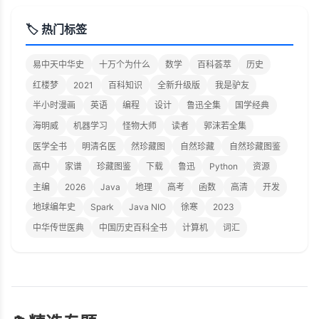
🏷️ 热门标签
易中天中华史
十万个为什么
数学
百科荟萃
历史
红楼梦
2021
百科知识
全新升级版
我是驴友
半小时漫画
英语
编程
设计
鲁迅全集
国学经典
海明威
机器学习
怪物大师
读者
郭沫若全集
医学全书
明清名医
然珍藏图
自然珍藏
自然珍藏图鉴
高中
家谱
珍藏图鉴
下载
鲁迅
Python
资源
主编
2026
Java
地理
高考
函数
高清
开发
地球编年史
Spark
Java NIO
徐寒
2023
中华传世医典
中国历史百科全书
计算机
词汇