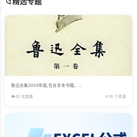
📁
精选专题
鲁迅全集2005年版,包含多本书籍。...
👁️
43 次查看
📎
19 个资源