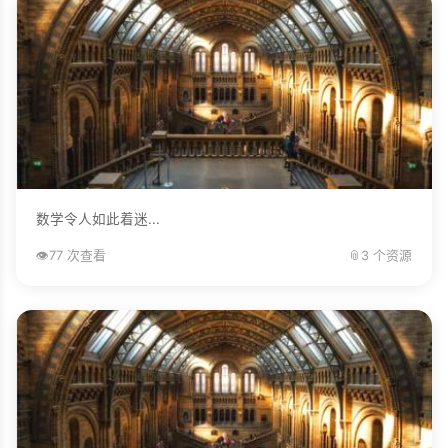
数学令人如此着迷...
👁️
77 次查看
📎
3 个资源