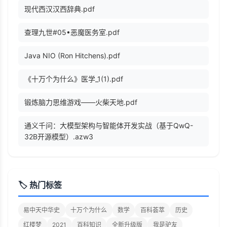
现代西汉汉西辞典.pdf
查理九世#05•恶魔医务室.pdf
Java NIO (Ron Hitchens).pdf
《十万个为什么》医学_1(1).pdf
锻炼脑力思维游戏——火柴天地.pdf
通义千问：大模型架构与智能体开发实战（基于QwQ-
32B开源模型）.azw3
🏷️ 热门标签
易中天中华史
十万个为什么
数学
百科荟萃
历史
红楼梦
2021
百科知识
全新升级版
我是驴友