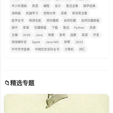
半小时漫画
英语
编程
设计
鲁迅全集
国学经典
海明威
机器学习
怪物大师
读者
郭沫若全集
医学全书
明清名医
然珍藏图
自然珍藏
自然珍藏图鉴
高中
家谱
珍藏图鉴
下载
鲁迅
Python
资源
主编
2026
Java
地理
高考
函数
高清
开发
地球编年史
Spark
Java NIO
徐寒
2023
中华传世医典
中国历史百科全书
计算机
词汇
📁
精选专题