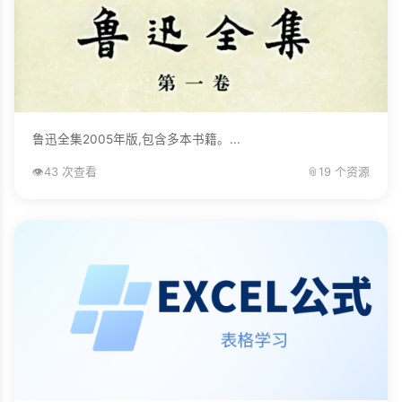
鲁迅全集2005年版,包含多本书籍。...
👁️
43 次查看
📎
19 个资源