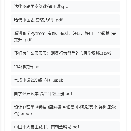
法律逻辑学案例教程(王洪).pdf
哈佛中国史 套装共6册.pdf
看漫画学Python：有趣、有料、好玩、好用：全彩版 (关
东升).pdf
我们为什么买买买：消费行为背后的心理学奥秘.azw3
114种烘焙.pdf
官场小说225部（4）.epub
国学经典读本·高二年级上册.pdf
设计心理学 4卷装 (唐纳德·A·诺曼,小柯,张磊,何笑梅,欧秋
杏) .epub
中国十大帝王藏书：南朝金粉录.pdf