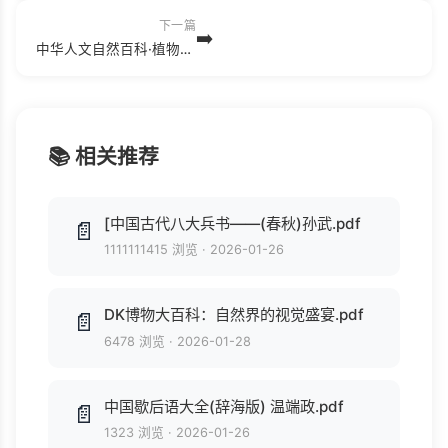
下一篇
➡️
中华人文自然百科·植物卷.pdf
📚 相关推荐
[中国古代八大兵书——(春秋)孙武.pdf
📄
1111111415 浏览
·
2026-01-26
DK博物大百科：自然界的视觉盛宴.pdf
📄
6478 浏览
·
2026-01-28
中国歇后语大全(辞海版) 温端政.pdf
📄
1323 浏览
·
2026-01-26