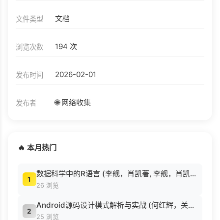
文档
文件类型
194 次
浏览次数
2026-02-01
发布时间
🌐 网络收集
发布者
🔥 本月热门
数据科学中的R语言 (李舰，肖凯著, 李舰，肖凯著；吴喜之审校, Pdg2Pic).pdf
1
26 浏览
Android源码设计模式解析与实战 (何红辉，关爱民著, 何红辉, 关爱民著, 何红辉, 关爱民).pdf
2
25 浏览