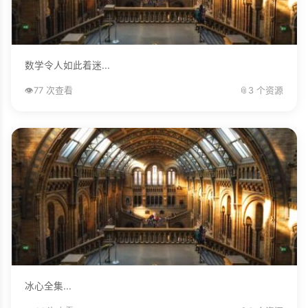
数学令人如此着迷...
👁️
77 次查看
📎
3 个资源
冰心全集...