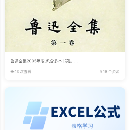
鲁迅全集2005年版,包含多本书籍。...
👁️
43 次查看
📎
19 个资源