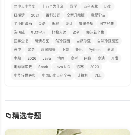
易中天中华史
十万个为什么
数学
百科荟萃
历史
红楼梦
2021
百科知识
全新升级版
我是驴友
半小时漫画
英语
编程
设计
鲁迅全集
国学经典
海明威
机器学习
怪物大师
读者
郭沫若全集
医学全书
明清名医
然珍藏图
自然珍藏
自然珍藏图鉴
高中
家谱
珍藏图鉴
下载
鲁迅
Python
资源
主编
2026
Java
地理
高考
函数
高清
开发
地球编年史
Spark
Java NIO
徐寒
2023
中华传世医典
中国历史百科全书
计算机
词汇
📁
精选专题