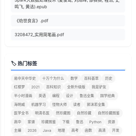
鸣飞, 黄洁).epub
《劝世良言》.pdf
3208472_实用简笔画.pdf
🏷️ 热门标签
易中天中华史
十万个为什么
数学
百科荟萃
历史
红楼梦
2021
百科知识
全新升级版
我是驴友
半小时漫画
英语
编程
设计
鲁迅全集
国学经典
海明威
机器学习
怪物大师
读者
郭沫若全集
医学全书
明清名医
然珍藏图
自然珍藏
自然珍藏图鉴
高中
家谱
珍藏图鉴
下载
鲁迅
Python
资源
主编
2026
Java
地理
高考
函数
高清
开发