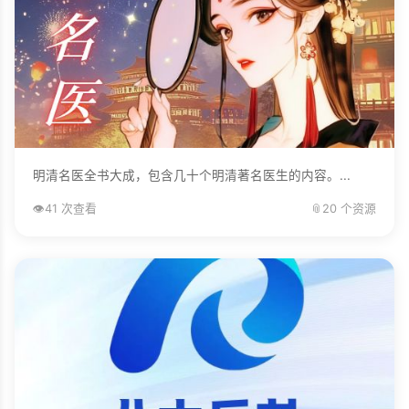
明清名医全书大成，包含几十个明清著名医生的内容。...
👁️
41 次查看
📎
20 个资源