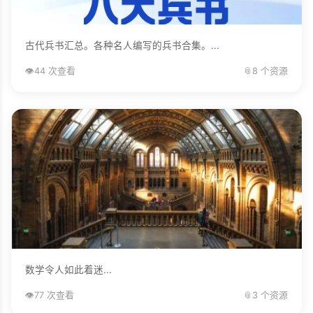
古代兵书汇总。各种名人编写的兵书合集。...
👁️
44 次查看
📎
8 个资源
数学令人如此着迷...
👁️
77 次查看
📎
3 个资源