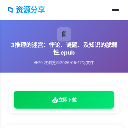
📁 资源分享
📄
3推理的迷宫：悖论、谜题、及知识的脆弱
性.epub
👁️
70 次浏览
📅
2026-05-17
🏷️
文件
📥
立即下载