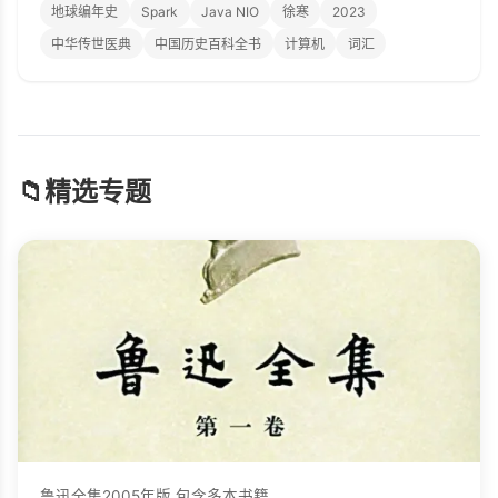
地球编年史
Spark
Java NIO
徐寒
2023
中华传世医典
中国历史百科全书
计算机
词汇
📁
精选专题
鲁迅全集2005年版,包含多本书籍。...