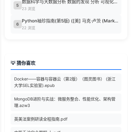
数据科学与大数据分析 数据的发现 分析 可视化与表示 ( etc.).epub
5
23 浏览
Python袖珍指南(第5版) ([美] 马克·卢茨 (Mark Lutz) 著 候荣涛 译).pdf
6
22 浏览
💡 猜你喜欢
Docker——容器与容器云（第2版）（图灵图书） (浙江
大学SEL实验室).epub
MongoDB进阶与实战：微服务整合、性能优化、架构管
理.azw3
英美法案例研读全程指南.pdf