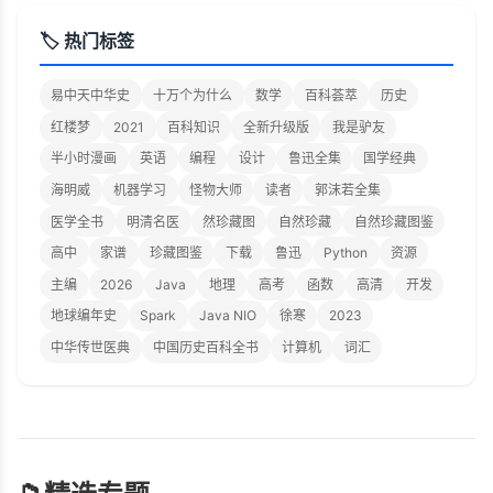
🏷️ 热门标签
易中天中华史
十万个为什么
数学
百科荟萃
历史
红楼梦
2021
百科知识
全新升级版
我是驴友
半小时漫画
英语
编程
设计
鲁迅全集
国学经典
海明威
机器学习
怪物大师
读者
郭沫若全集
医学全书
明清名医
然珍藏图
自然珍藏
自然珍藏图鉴
高中
家谱
珍藏图鉴
下载
鲁迅
Python
资源
主编
2026
Java
地理
高考
函数
高清
开发
地球编年史
Spark
Java NIO
徐寒
2023
中华传世医典
中国历史百科全书
计算机
词汇