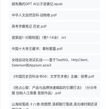
超有趣的GPT AI公子逆袭记.epub
中华人文自然百科·动物卷.pdf
高考学霸笔记 历史.pdf
诡案组1-3[精校版]（卷1-14全）.txt
中国十大帝王藏书：春秋繁露.pdf
全栈自动化测试实战——基于TestNG、HttpClient、
Selenium和Appium.azw3
《中国历史百科全书06：文学艺术卷》主编：徐寒.pdf
《抢占心智：产品与品牌快速崛起的引爆打法》（分众传
媒 创始人江南春 首部作品）.pdf
山海经笺疏.十八卷.附图赞.清郝懿行笺疏.清光绪时期还读