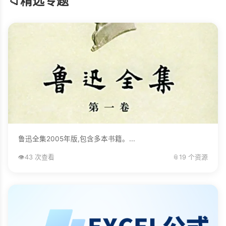
📁
精选专题
鲁迅全集2005年版,包含多本书籍。...
👁️
43 次查看
📎
19 个资源