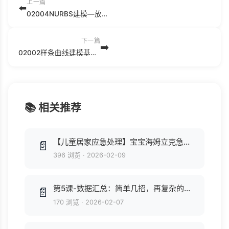
上一篇
⬅️
02004NURBS建模—放样.mp4
下一篇
➡️
02002样条曲线建模基础.mp4
📚 相关推荐
【儿童居家应急处理】宝宝海姆立克急救法.mp4
📄
396 浏览
·
2026-02-09
第5课-数据汇总：简单几招，再复杂的数据也立刻一目了然.mp4
📄
170 浏览
·
2026-02-07