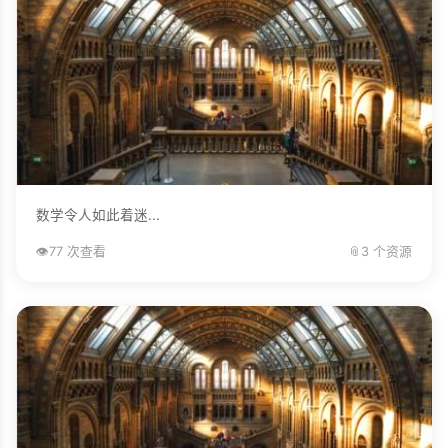
数学令人如此着迷...
👁️
77 次查看
📎
3 个资源