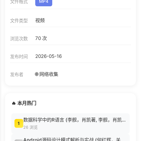
文件格式
MP4
视频
文件类型
70 次
浏览次数
2026-05-16
发布时间
🌐 网络收集
发布者
🔥 本月热门
数据科学中的R语言 (李舰，肖凯著, 李舰，肖凯著；吴喜之审校, Pdg2Pic).pdf
1
26 浏览
Android源码设计模式解析与实战 (何红辉，关爱民著, 何红辉, 关爱民著, 何红辉, 关爱民).pdf