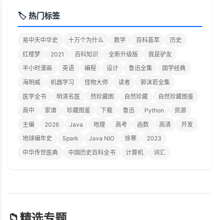
🏷️ 热门标签
易中天中华史
十万个为什么
数学
百科荟萃
历史
红楼梦
2021
百科知识
全新升级版
我是驴友
半小时漫画
英语
编程
设计
鲁迅全集
国学经典
海明威
机器学习
怪物大师
读者
郭沫若全集
医学全书
明清名医
然珍藏图
自然珍藏
自然珍藏图鉴
高中
家谱
珍藏图鉴
下载
鲁迅
Python
资源
主编
2026
Java
地理
高考
函数
高清
开发
地球编年史
Spark
Java NIO
徐寒
2023
中华传世医典
中国历史百科全书
计算机
词汇
📁
精选专题