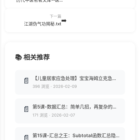
下一篇
➡️
江湖伪气功揭秘.txt
📚 相关推荐
【儿童居家应急处理】宝宝海姆立克急救法.mp4
📄
396 浏览
·
2026-02-09
第5课-数据汇总：简单几招，再复杂的数据也立刻一目了然.mp4
📄
171 浏览
·
2026-02-07
第15课-汇总之王：Subtotal函数汇总隐藏报表，一专多能，游刃有余.mp4
📄