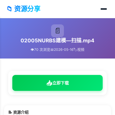
📁 资源分享
📄
02005NURBS建模—扫描.mp4
👁️
70 次浏览
📅
2026-05-16
🏷️
视频
📥
立即下载
📝 资源介绍