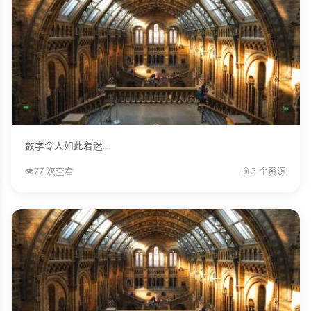
数学令人如此着迷...
👁️
77 次查看
📎
3 个资源