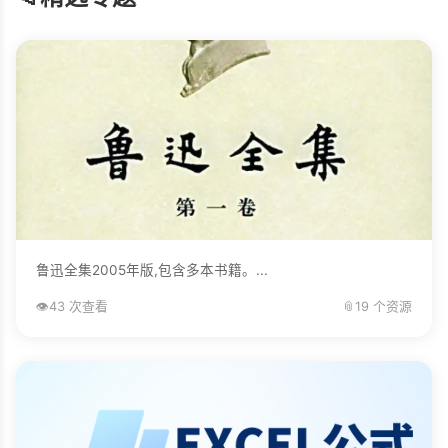
鲁迅全集2005年版,包含多本书籍。...
👁️
43 次查看
📎
19 个资源