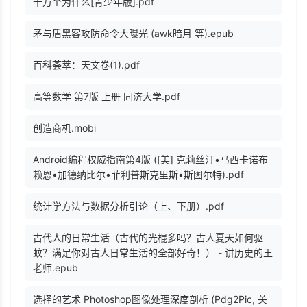
十万个为什么[青少年版].pdf
矛与盾黑客攻防命令大曝光 (awk暗月 等).epub
百科荟萃：天文卷(1).pdf
高等数学 第7版 上册 同济大学.pdf
创造商机.mobi
Android编程权威指南第4版 ([美] 克莉丝汀•马西卡诺布
赖恩•加德纳比尔•菲利普斯克里斯•斯图尔特).pdf
统计学方法与数据分析引论（上、下册）.pdf
古代人的日常生活（古代的光棍多吗？古人夏天如何驱
蚊？满足你对古人日常生活的全部好奇！） - 讲历史的王
老师.epub
选择的艺术 Photoshop图像处理深度剖析 (Pdg2Pic, 关